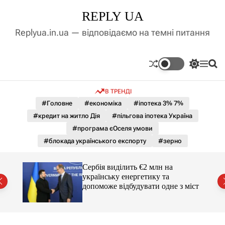
П
REPLY UA
е
р
Replyua.in.ua — відповідаємо на темні питання
е
й
т
П
М
П
и
е
е
о
д
р
н
ш
В ТРЕНДІ
е
ю
у
о
м
к
#Головне
#економіка
#іпотека 3% 7%
в
и
м
#кредит на житло Дія
#пільгова іпотека Україна
к
і
а
#програма єОселя умови
ч
с
#блокада українського експорту
#зерно
к
т
о
у
л
гучні
Сербія виділить €2 млн на
ь
українську енергетику та
о
допоможе відбудувати одне з міст
р
о
в
о
г