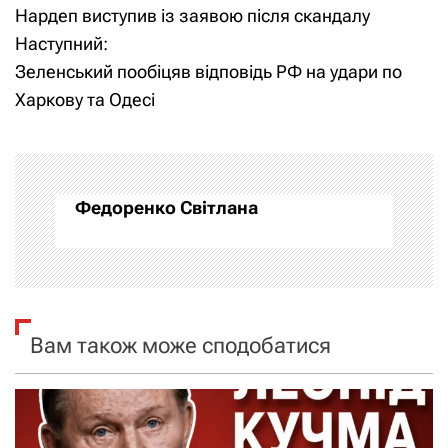
а
Нардеп виступив із заявою після скандалу
Наступний:
в
Зеленський пообіцяв відповідь РФ на удари по
і
Харкову та Одесі
г
а
Федоренко Світлана
ц
і
я
Вам також може сподобатися
з
а
п