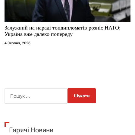
Залужний на нараді топдипломатів розніс НАТО:
Україна вже далеко попереду
4 Серпня, 2026
П
о
ш
у
к
Гарячі Новини
: