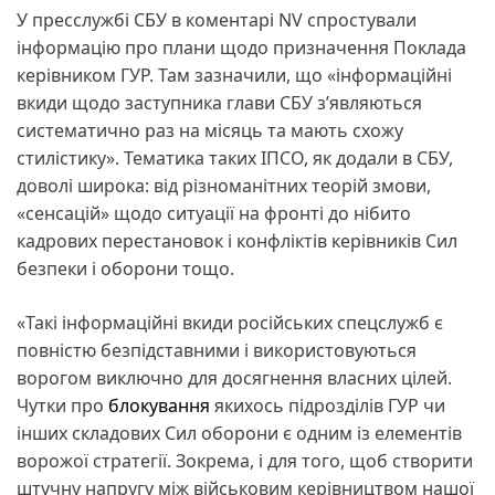
У пресслужбі СБУ в коментарі NV спростували
інформацію про плани щодо призначення Поклада
керівником ГУР. Там зазначили, що «інформаційні
вкиди щодо заступника глави СБУ зʼявляються
систематично раз на місяць та мають схожу
стилістику». Тематика таких ІПСО, як додали в СБУ,
доволі широка: від різноманітних теорій змови,
«сенсацій» щодо ситуації на фронті до нібито
кадрових перестановок і конфліктів керівників Сил
безпеки і оборони тощо.
«Такі інформаційні вкиди російських спецслужб є
повністю безпідставними і використовуються
ворогом виключно для досягнення власних цілей.
Чутки про
блокування
якихось підрозділів ГУР чи
інших складових Сил оборони є одним із елементів
ворожої стратегії. Зокрема, і для того, щоб створити
штучну напругу між військовим керівництвом нашої