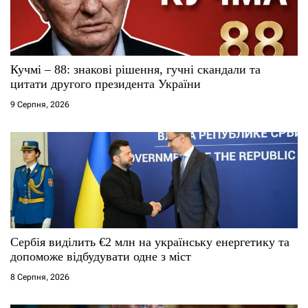
и
с
Кучмі – 88: знакові рішення, гучні скандали та
і
цитати другого президента України
9 Серпня, 2026
в
Сербія виділить €2 млн на українську енергетику та
допоможе відбудувати одне з міст
8 Серпня, 2026