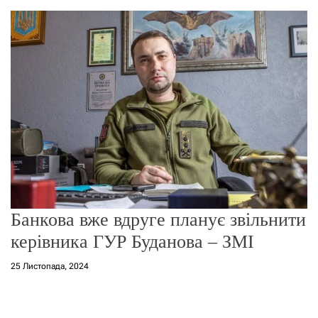
о
р
е
ж
и
м
у
Банкова вже вдруге планує звільнити
керівника ГУР Буданова – ЗМІ
25 Листопада, 2024