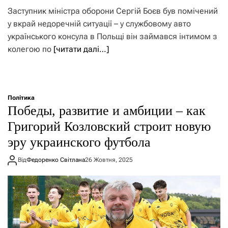
Заступник міністра оборони Сергій Боєв був помічений
у вкрай недоречній ситуації – у службовому авто
українського консула в Польщі він займався інтимом з
колегою по
[читати далі…]
Політика
Победы, развитие и амбиции – как
Григорий Козловский строит новую
эру украинского футбола
Від
Федоренко Світлана
26 Жовтня, 2025