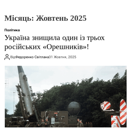
о
р
е
Місяць:
Жовтень 2025
ж
и
м
Політика
у
Україна знищила один із трьох
російських «Орешників»!
Від
Федоренко Світлана
31 Жовтня, 2025