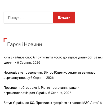
в
і
П
о
г
ш
а
у
к
ц
Гарячі Новини
:
і
Київ знайшов спосіб притягнути Росію до відповідальності за всі
я
злочини
6 Серпня, 2026
з
Несподіване повернення: Віктор Ющенко отримав важливу
державну посаду
6 Серпня, 2026
а
Президент обговорив із Рютте постачання ракет-
з
перехоплювачів для України
6 Серпня, 2026
а
Вступ України до ЄС. Президент зустрівся з главою МЗС Латвії
6