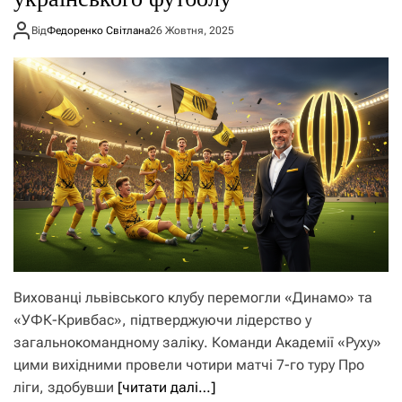
Від
Федоренко Світлана
26 Жовтня, 2025
Вихованці львівського клубу перемогли «Динамо» та
«УФК-Кривбас», підтверджуючи лідерство у
загальнокомандному заліку. Команди Академії «Руху»
цими вихідними провели чотири матчі 7-го туру Про
ліги, здобувши
[читати далі…]