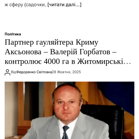
ж сферу (садочки,
[читати далі…]
Політика
Партнер гауляйтера Криму
Аксьонова – Валерій Горбатов –
контролює 4000 га в Житомирській
області – ЗМІ
Від
Федоренко Світлана
28 Жовтня, 2025