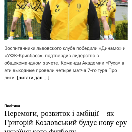
Воспитанники львовского клуба победили «Динамо» и
«УФК-Кривбасс», подтвердив лидерство в
общекомандном зачете. Команды Академии «Руха» в
эти выходные провели четыре матча 7-го тура Про
лиги,
[читати далі…]
Політика
Перемоги, розвиток і амбіції – як
Григорій Козловський будує нову еру
українського футболу