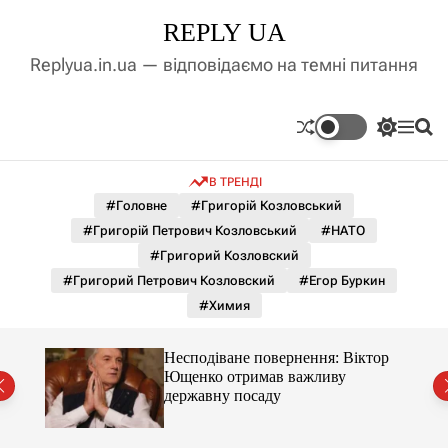
П
REPLY UA
е
р
Replyua.in.ua — відповідаємо на темні питання
е
й
т
П
М
П
и
е
е
о
д
р
н
ш
В ТРЕНДІ
е
ю
у
о
м
к
#Головне
#Григорій Козловський
в
и
м
#Григорій Петрович Козловський
#НАТО
к
і
а
#Григорий Козловский
ч
с
#Григорий Петрович Козловский
#Егор Буркин
к
т
о
#Химия
у
л
ь
о
ути
Несподіване повернення: Віктор
р
всі
Ющенко отримав важливу
о
державну посаду
в
о
г