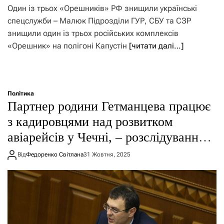
Один із трьох «Орешників» РФ знищили українські
спецслужби – Малюк Підрозділи ГУР, СБУ та СЗР
знищили один із трьох російських комплексів
«Орешник» на полігоні Капустін
[читати далі…]
Політика
Партнер родини Гетманцева працює
з кадировцями над розвитком
авіарейсів у Чечні, – розслідування
Соколової
Від
Федоренко Світлана
31 Жовтня, 2025