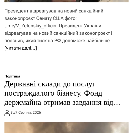
Президент відреагував на новий санкційний
законопроєкт Сенату США фото:
t.me/V_Zelenskiy_official Президент України
відреагував на новий санкційний законопроєкт і
пояснив, який тиск на РФ допоможе найбільше
[читати далі…]
Політика
Державні склади до послуг
постраждалого бізнесу. Фонд
держмайна отримав завдання від
прем’єра
Від
7 Серпня, 2026