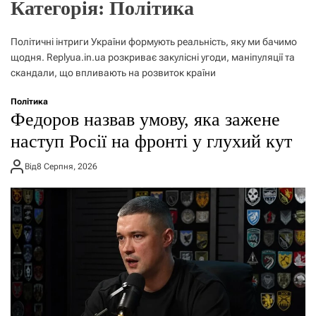
Категорія:
Політика
о
р
е
Політичні інтриги України формують реальність, яку ми бачимо
ж
и
щодня. Replyua.in.ua розкриває закулісні угоди, маніпуляції та
м
скандали, що впливають на розвиток країни
у
Політика
Федоров назвав умову, яка зажене
наступ Росії на фронті у глухий кут
Від
8 Серпня, 2026