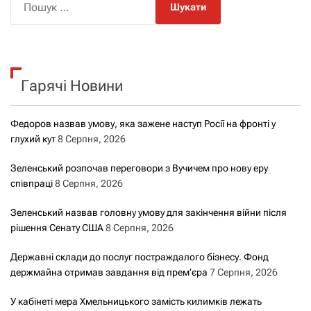
о
г
ш
а
у
к
ц
Гарячі Новини
:
і
Федоров назвав умову, яка зажене наступ Росії на фронті у
я
глухий кут
8 Серпня, 2026
з
Зеленський розпочав переговори з Вучичем про нову еру
співпраці
8 Серпня, 2026
а
Зеленський назвав головну умову для закінчення війни після
з
рішення Сенату США
8 Серпня, 2026
а
Державні склади до послуг постраждалого бізнесу. Фонд
держмайна отримав завдання від прем’єра
7 Серпня, 2026
п
У кабінеті мера Хмельницького замість килимків лежать