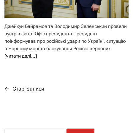
Джейхун Байрамов та Володимир Зеленський провели
зустріч фото: Офіс президента Президент
поінформував про російські удари по Україні, ситуацію
в Чорному морі та блокування Росією зернових
[читати далі…]
←
Старі записи
Н
а
в
і
П