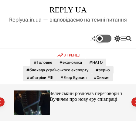
П
REPLY UA
е
р
Replyua.in.ua — відповідаємо на темні питання
е
й
т
П
М
П
и
е
е
о
д
р
н
ш
В ТРЕНДІ
е
ю
у
о
м
к
#Головне
#економіка
#НАТО
в
и
м
#блокада українського експорту
#зерно
к
і
а
#обстріли РФ
#Егор Буркин
#Химия
ч
с
к
т
о
ажене
Зеленський розпочав переговори з
у
л
ий
Вучичем про нову еру співпраці
ь
о
р
о
в
о
г