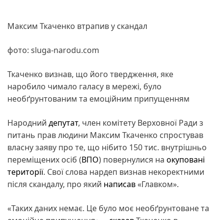
Максим Ткаченко втрапив у скандал
фото: sluga-narodu.com
Ткаченко визнав, що його твердження, яке
наробило чимало галасу в мережі, було
необґрунтованим та емоційним припущенням
Народний
депутат
, член комітету Верховної Ради з
питань прав людини Максим Ткаченко спростував
власну заяву про те, що нібито 150 тис. внутрішньо
переміщених осіб (
ВПО
) повернулися на
окуповані
території
. Свої слова нардеп визнав некоректними
після скандалу, про який
написав
«Главком».
«Таких даних немає. Це було моє необґрунтоване та