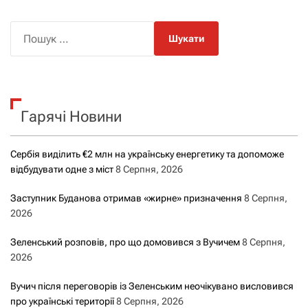
П
о
ш
у
к
Гарячі Новини
:
Сербія виділить €2 млн на українську енергетику та допоможе
відбудувати одне з міст
8 Серпня, 2026
Заступник Буданова отримав «жирне» призначення
8 Серпня,
2026
Зеленський розповів, про що домовився з Вучичем
8 Серпня,
2026
Вучич після переговорів із Зеленським неочікувано висловився
про українські території
8 Серпня, 2026