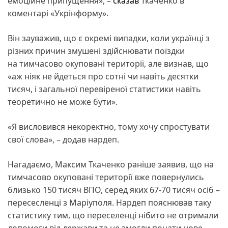
емоційне припущення», –
сказав
Ткаченко в
коментарі «Укрінформу».
Він зауважив, що є окремі випадки, коли українці з
різних причин змушені здійснювати поїздки
на тимчасово окуповані території, але визнав, що
«аж ніяк не йдеться про сотні чи навіть десятки
тисяч, і загальної перевіреної статистики навіть
теоретично не може бути».
«Я висловився некоректно, тому хочу спростувати
свої слова», – додав нардеп.
Нагадаємо, Максим Ткаченко раніше заявив, що на
тимчасово окуповані території вже повернулись
близько 150 тисяч ВПО, серед яких 67-70 тисяч осіб –
пересесленці з Маріуполя. Нардеп пояснював таку
статистику тим, що переселенці нібито не отримали
допомоги від держави та не змогли почати нове