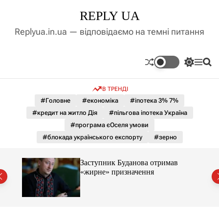
П
REPLY UA
е
р
Replyua.in.ua — відповідаємо на темні питання
е
й
т
П
М
П
и
е
е
о
д
р
н
ш
В ТРЕНДІ
е
ю
у
о
м
к
#Головне
#економіка
#іпотека 3% 7%
в
и
м
#кредит на житло Дія
#пільгова іпотека Україна
к
і
а
#програма єОселя умови
ч
с
#блокада українського експорту
#зерно
к
т
о
у
л
Заступник Буданова отримав
ь
«жирне» призначення
о
міст
р
о
в
о
г