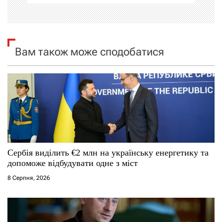
і
я
Вам також може сподобатися
з
а
п
и
с
Сербія виділить €2 млн на українську енергетику та
і
допоможе відбудувати одне з міст
8 Серпня, 2026
в