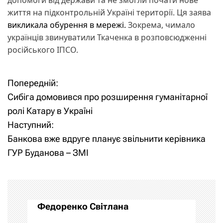
життя на підконтрольній Україні території. Ця заява
викликала обурення в мережі.
Зокрема, чимало
українців звинуватили Ткаченка в розповсюдженні
російського ІПСО.
Попередній:
Н
Сибіга домовився про розширення гуманітарної
а
ролі Катару в Україні
Наступний:
в
Банкова вже вдруге планує звільнити керівника
і
ГУР Буданова – ЗМІ
г
а
Федоренко Світлана
ц