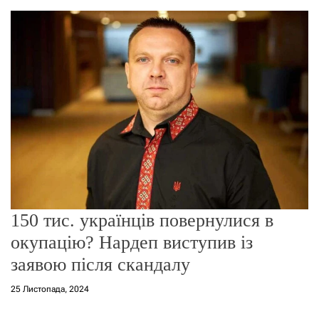
о
р
е
ж
и
м
у
150 тис. українців повернулися в
окупацію? Нардеп виступив із
заявою після скандалу
25 Листопада, 2024