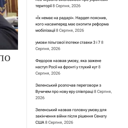
території
8 Серпня, 2026
«Їх немає на радарі». Нардеп пояснив,
кого насамперед має охопити реформа
мобілізації
8 Серпня, 2026
умови пільгової іпотеки ставки 3 і 7
8
Серпня, 2026
по
Федоров назвав умову, яка зажене
наступ Росії на фронті у глухий кут
8
Серпня, 2026
Зеленський розпочав переговори з
Вучичем про нову еру співпраці
8 Серпня,
2026
Зеленський назвав головну умову для
закінчення війни після рішення Сенату
США
8 Серпня, 2026