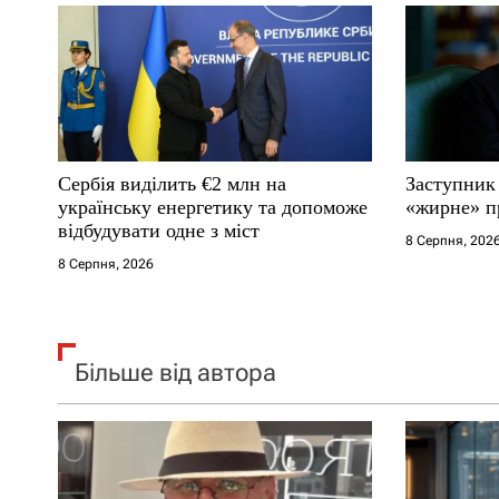
а
п
и
с
Сербія виділить €2 млн на
Заступник
і
українську енергетику та допоможе
«жирне» п
відбудувати одне з міст
8 Серпня, 202
в
8 Серпня, 2026
Більше від автора