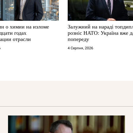
ин о химии на изломе
Залужний на нараді топдип
дцати годах
розніс НАТО: Україна вже д
ации отрасли
попереду
6
4 Серпня, 2026