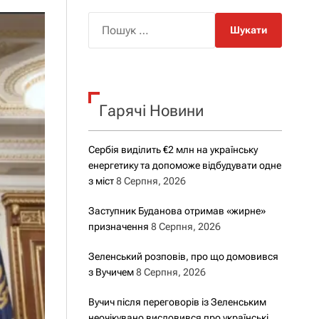
о
р
П
о
о
в
о
ш
г
у
о
р
к
е
Гарячі Новини
:
ж
и
м
у
Сербія виділить €2 млн на українську
енергетику та допоможе відбудувати одне
з міст
8 Серпня, 2026
Заступник Буданова отримав «жирне»
призначення
8 Серпня, 2026
Зеленський розповів, про що домовився
з Вучичем
8 Серпня, 2026
Вучич після переговорів із Зеленським
неочікувано висловився про українські