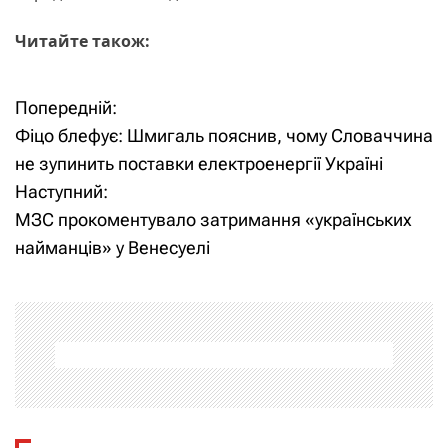
Читайте також:
Попередній:
Н
Фіцо блефує: Шмигаль пояснив, чому Словаччина
а
не зупинить поставки електроенергії Україні
Наступний:
в
МЗС прокоментувало затримання «українських
і
найманців» у Венесуелі
г
а
ц
і