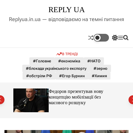
П
REPLY UA
е
р
Replyua.in.ua — відповідаємо на темні питання
е
й
т
П
М
П
и
е
е
о
д
р
н
ш
В ТРЕНДІ
е
ю
у
о
м
к
#Головне
#економіка
#НАТО
в
и
м
#блокада українського експорту
#зерно
к
і
а
#обстріли РФ
#Егор Буркин
#Химия
ч
с
к
т
о
до
Федоров презентував нову
у
л
концепцію мобілізації без
ь
масового розшуку
о
р
о
в
о
г