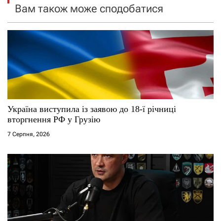
я
Вам також може сподобатися
з
а
п
и
с
Україна виступила із заявою до 18-ї річниці
вторгнення РФ у Грузію
і
7 Серпня, 2026
в