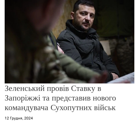
о
р
е
ж
и
м
у
Зеленський провів Ставку в
Запоріжжі та представив нового
командувача Сухопутних військ
12 Грудня, 2024