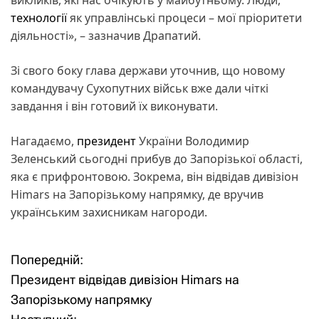
технології
як управлінські процеси – мої пріоритети
діяльності», – зазначив Драпатий.
Зі свого боку глава держави уточнив, що новому
командувачу Сухопутних військ вже дали чіткі
завдання і він готовий їх виконувати.
Нагадаємо,
президент
України Володимир
Зеленський сьогодні прибув до Запорізької області,
яка є прифронтовою. Зокрема, він відвідав дивізіон
Himars на Запорізькому напрямку, де вручив
українським захисникам нагороди.
Попередній:
Н
Президент відвідав дивізіон Himars на
а
Запорізькому напрямку