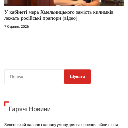
У кабінеті мера Хмельницького замість килимків
лежать російські прапори (відео)
7 Серпня, 2026
П
о
ш
у
к
Гарячі Новини
:
Зеленський назвав головну умову для закінчення війни після