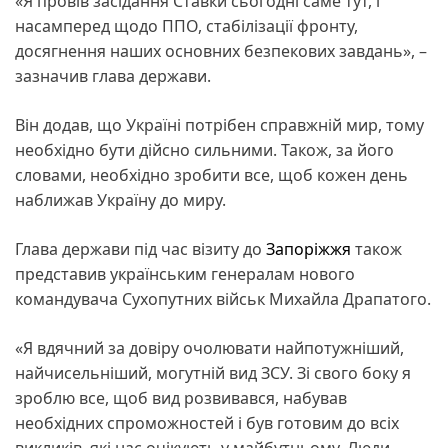
«Я провів засідання Ставки сьогодні саме тут, і
насамперед щодо ППО, стабілізації фронту,
досягнення наших основних безпекових завдань», –
зазначив глава держави.
Він додав, що Україні потрібен справжній мир, тому
необхідно бути дійсно сильними. Також, за його
словами, необхідно зробити все, щоб кожен день
наближав Україну до миру.
Глава держави під час візиту до
Запоріжжя
також
представив українським генералам нового
командувача Сухопутних військ Михайла Драпатого.
«Я вдячний за довіру очолювати найпотужніший,
найчисельніший, могутній вид ЗСУ. Зі свого боку я
зроблю все, щоб вид розвивався, набував
необхідних спроможностей і був готовим до всіх
викликів, які нас очікують у майбутньому. Люди,