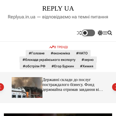
П
REPLY UA
е
р
Replyua.in.ua — відповідаємо на темні питання
е
й
т
П
М
П
и
е
е
о
д
р
н
ш
В ТРЕНДІ
е
ю
у
о
м
к
#Головне
#економіка
#НАТО
в
и
м
#блокада українського експорту
#зерно
к
і
а
#обстріли РФ
#Егор Буркин
#Химия
ч
с
к
т
о
мову
Державні склади до послуг
у
л
постраждалого бізнесу. Фонд
ь
держмайна отримав завдання від
о
прем’єра
р
о
в
о
г