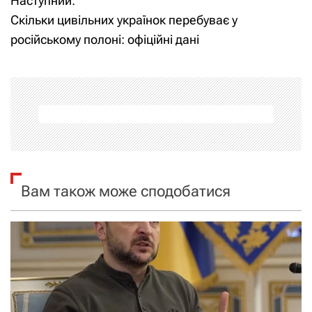
Наступний:
в
Скільки цивільних українок перебуває у
і
російському полоні: офіційні дані
г
а
ц
і
я
Вам також може сподобатися
з
а
п
и