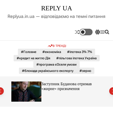
П
REPLY UA
е
р
Replyua.in.ua — відповідаємо на темні питання
е
й
т
П
М
П
и
е
е
о
д
р
н
ш
В ТРЕНДІ
е
ю
у
о
м
к
#Головне
#економіка
#іпотека 3% 7%
в
и
м
#кредит на житло Дія
#пільгова іпотека Україна
к
і
а
#програма єОселя умови
ч
с
#блокада українського експорту
#зерно
к
т
о
у
л
Заступник Буданова отримав
ь
«жирне» призначення
о
міст
р
о
в
о
г