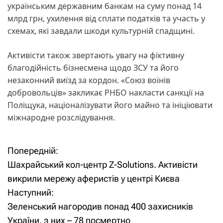
українським державним банкам на суму понад 14
млрд грн, ухилення від сплати податків та участь у
схемах, які завдали шкоди культурній спадщині.
Активісти також звертають увагу на фіктивну
благодійність бізнесмена щодо ЗСУ та його
незаконний виїзд за кордон. «Союз воїнів
добровольців» закликає РНБО накласти санкції на
Поліщука, націоналізувати його майно та ініціювати
міжнародне розслідування.
Попередній:
Н
Шахрайський кол-центр Z-Solutions. Активісти
а
викрили мережу аферистів у центрі Києва
Наступний:
в
Зеленський нагородив понад 400 захисників
і
України, з них – 78 посмертно