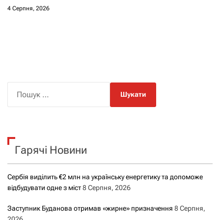
4 Серпня, 2026
П
о
ш
у
к
Гарячі Новини
:
Сербія виділить €2 млн на українську енергетику та допоможе
відбудувати одне з міст
8 Серпня, 2026
Заступник Буданова отримав «жирне» призначення
8 Серпня,
2026