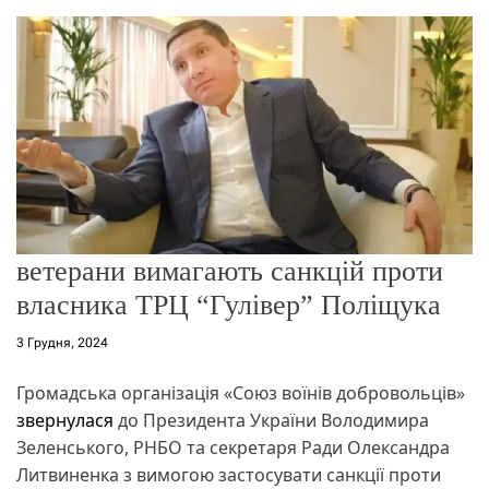
о
р
е
ж
и
м
у
ветерани вимагають санкцій проти
власника ТРЦ “Гулівер” Поліщука
3 Грудня, 2024
Громадська організація «Союз воїнів добровольців»
звернулася
до Президента України Володимира
Зеленського, РНБО та секретаря Ради Олександра
Литвиненка з вимогою застосувати санкції проти