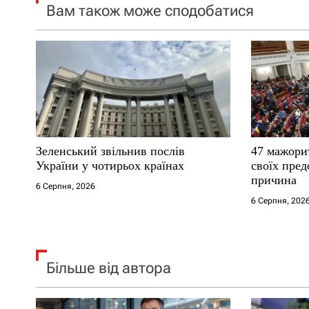
Вам також може сподобатися
з
а
п
и
с
Зеленський звільнив послів
47 мажори
і
України у чотирьох країнах
своїх пред
причина
6 Серпня, 2026
в
6 Серпня, 202
Більше від автора