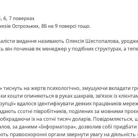
, 6, 7 поверхах
язів Острозьких, 8Б на 9 поверсі тощо.
алісти видання називають Олексія Шестопалова, уродж
ь він починав як менеджер у подібних структурах, а теп
и» тиснуть на жертв психологічно, змушуючи вкладати гр
ьки кошти опиняються в руках шахраїв, зв’язок із клієнта
пції» вдалося ідентифікувати деяких працівників мереж
адають ссотні півробітників, поділених за мовними проє
обкрадаючи їх на сотні тисяч доларів. Повідомляється, 
алов, за даними «Інформатора», дозволив собі придбати
ють правоохоронні органи звернути увагу на діяльність 