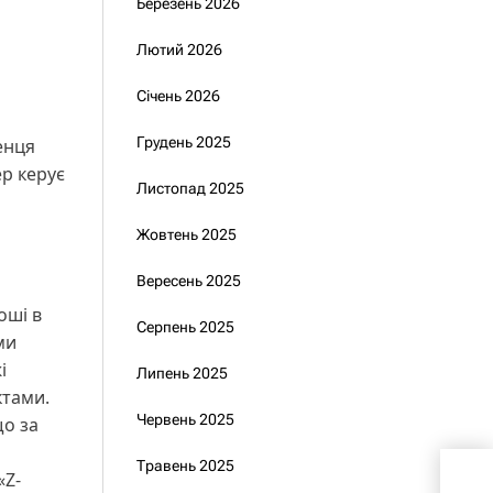
Березень 2026
Лютий 2026
Січень 2026
Грудень 2025
енця
ер керує
Листопад 2025
Жовтень 2025
Вересень 2025
оші в
Серпень 2025
ми
і
Липень 2025
ктами.
Червень 2025
що за
Травень 2025
«Z-
вет