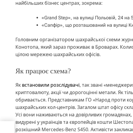
найбільших бізнес центрах, зокрема:
«Grand Step», на вулиці Польовій, 24 на 5
«Сапфір», що розташований на вулиці Кн
Головним організатором шахрайської схеми журн
Конотопа, який зараз проживає в Броварах. Колис
цілою мережею шахрайських офісів.
Як працює схема?
Як
встановили розслідувачі
, так звані «менеджер
криптовалюту, акції чи дорогоцінні метали. Як тіл
обривається. Представникам ГО «Народ проти кору
шахрайських кол-центрів. Загалом штат офісу скл
Усі вони наживаються на довірливих громадянах, 
видурені у українців та європейців кошти Шестоп
ький
розкішний Mercedes-Benz S450. Активісти заклика
іти