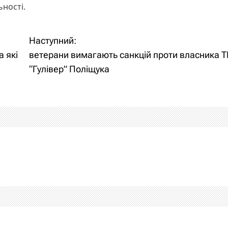
ьності.
Наступний:
а які
ветерани вимагають санкцій проти власника 
“Гулівер” Поліщука