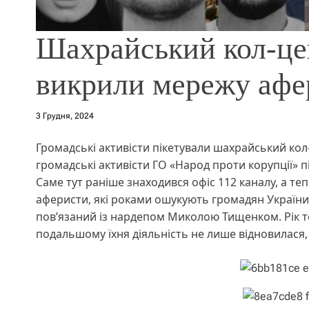
Шахрайський кол-цен
викрили мережу афер
3 Грудня, 2024
Громадські активісти пікетували шахрайський кол
громадські активісти ГО «Народ проти корупції» п
Саме тут раніше знаходився офіс 112 каналу, а те
аферисти, які роками ошукують громадян України 
пов’язаний із нардепом Миколою Тищенком. Рік то
подальшому їхня діяльність не лише відновилася