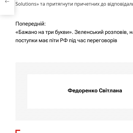
Solutions» та притягнути причетних до відповідал
Попередній:
Н
«Бажано на три букви». Зеленський розповів, н
а
поступки має піти РФ під час переговорів
в
і
г
а
Федоренко Світлана
ц
і
я