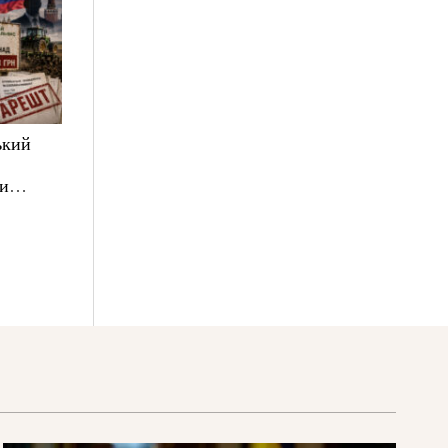
ький
ни