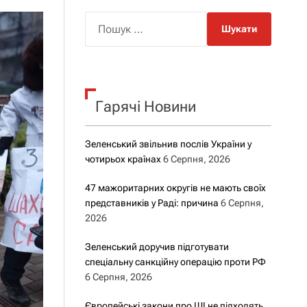
о
р
П
о
о
в
о
ш
г
у
о
р
к
е
Гарячі Новини
:
ж
и
м
у
Зеленський звільнив послів України у
чотирьох країнах
6 Серпня, 2026
47 мажоритарних округів не мають своїх
представників у Раді: причина
6 Серпня,
2026
Зеленський доручив підготувати
спеціальну санкційну операцію проти РФ
6 Серпня, 2026
Європейські закони про ШІ не підходять