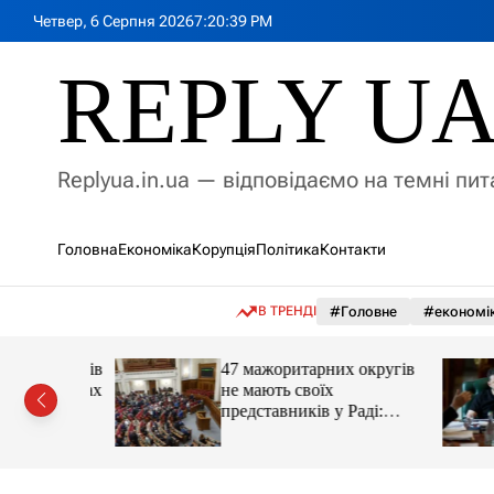
П
Четвер, 6 Серпня 2026
7
:
20
:
41
PM
е
р
REPLY U
е
й
т
и
Replyua.in.ua — відповідаємо на темні пи
д
о
в
Головна
Економіка
Корупція
Політика
Контакти
м
і
с
В ТРЕНДІ
#Головне
#економі
т
у
нив послів
47 мажоритарних округів
ох країнах
не мають своїх
представників у Раді:
причина