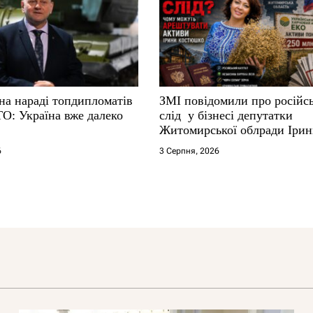
на нараді топдипломатів
ЗМІ повідомили про російс
ТО: Україна вже далеко
слід у бізнесі депутатки
Житомирської облради Іри
Костюшко та чому можуть
6
3 Серпня, 2026
арештувати її активи