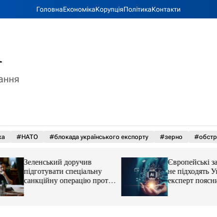
Головна
Економіка
Корупція
Політика
Контакти
A
тання
ка
#НАТО
#блокада українського експорту
#зерно
#обстр
Зеленський доручив
Європейські зако
підготувати спеціальну
не підходять Украї
санкційну операцію проти
експерт пояснив 
РФ