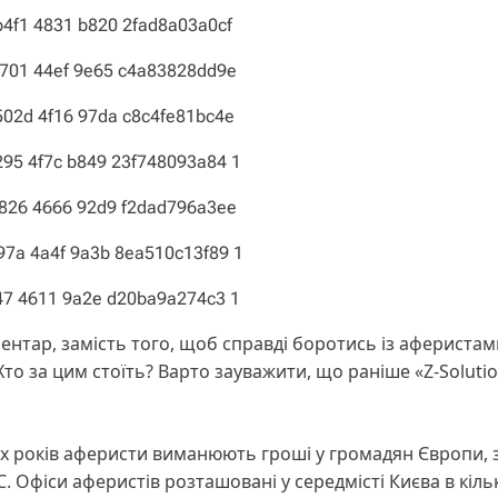
нтар, замість того, щоб справді боротись із аферистам
то за цим стоїть? Варто зауважити, що раніше «Z-Soluti
ох років аферисти виманюють гроші у громадян Європи,
ЄС. Офіси аферистів розташовані у середмісті Києва в кіль