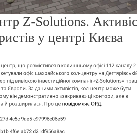
тр Z-Solutions. Активі
истів у центрі Києва
-центр, що розмістився в колишньому офісі 112 каналу 2
ікетували офіс шахрайського кол-центру на Дегтярівській,
пер під вивіскою інвестиційної компанії «Z-Solutions» пр
та Європи. За даними активістів, кол-центр може бути
му він демонстративно «закривав» ці контори, але в
, а й розширилася. Про це
повідомляє ОРД
.