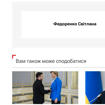
і
г
а
Федоренко Світлана
ц
і
я
Вам також може сподобатися
з
а
п
и
с