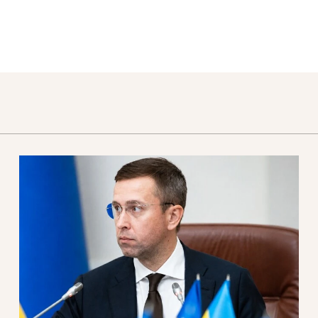
арештувати її активи