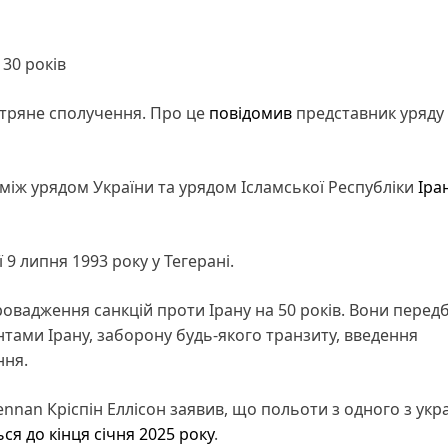
30 років
вітряне сполучення. Про це
повідомив
представник уряду 
між урядом України та урядом Ісламської Республіки
Іра
 9 липня 1993 року у Тегерані.
ровадження санкцій проти Ірану на 50 років. Вони пере
нтами Ірану, заборону будь-якого транзиту, введення
ння.
nan Кріспін Еллісон заявив, що польоти з одного з укр
ся до кінця січня 2025 року
.