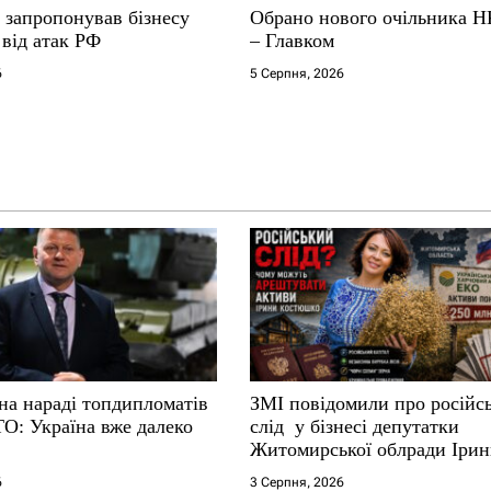
 запропонував бізнесу
Обрано нового очільника 
від атак РФ
– Главком
6
5 Серпня, 2026
на нараді топдипломатів
ЗМІ повідомили про російс
ТО: Україна вже далеко
слід у бізнесі депутатки
Житомирської облради Іри
Костюшко та чому можуть
6
3 Серпня, 2026