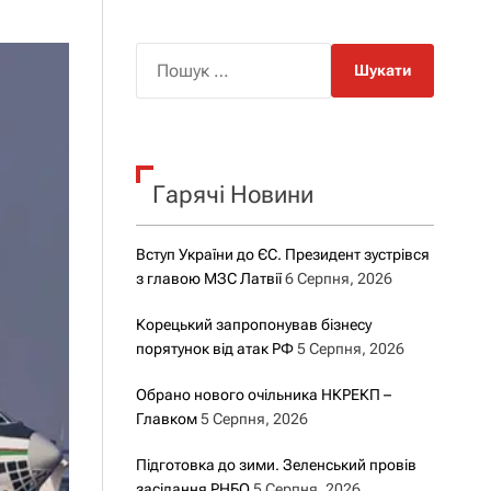
о
р
о
П
в
о
о
г
ш
о
у
р
е
к
ж
Гарячі Новини
:
и
м
у
Вступ України до ЄС. Президент зустрівся
з главою МЗС Латвії
6 Серпня, 2026
Корецький запропонував бізнесу
порятунок від атак РФ
5 Серпня, 2026
Обрано нового очільника НКРЕКП –
Главком
5 Серпня, 2026
Підготовка до зими. Зеленський провів
засідання РНБО
5 Серпня, 2026