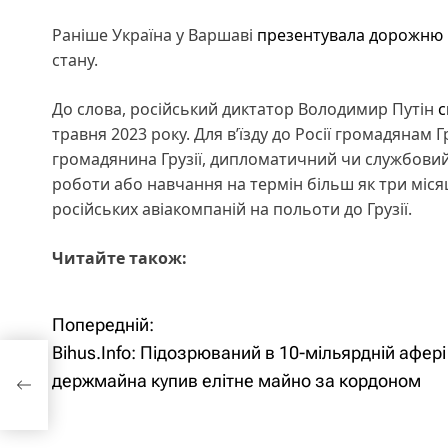
Раніше Україна у Варшаві
презентувала дорожню к
стану.
До слова, російський диктатор Володимир Путін
с
травня 2023 року. Для в’їзду до Росії громадянам 
громадянина Грузії, дипломатичний чи службовий 
роботи або навчання на термін більш як три місяці
російських авіакомпаній на польоти до Грузії.
Читайте також:
Попередній:
Н
Bihus.Info: Підозрюваний в 10-мільярдній афер
а
йна
держмайна купив елітне майно за кордоном
в