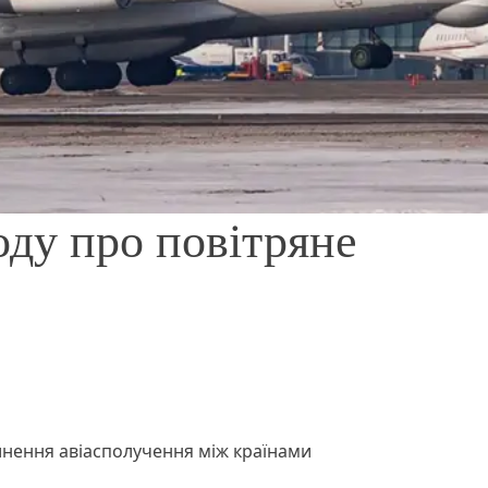
оду про повітряне
инення авіасполучення між країнами