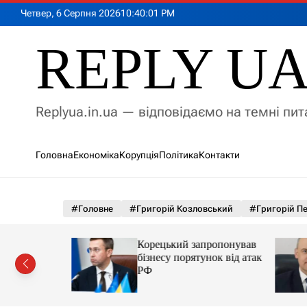
П
Четвер, 6 Серпня 2026
10
:
40
:
03
PM
е
р
REPLY U
е
й
т
и
Replyua.in.ua — відповідаємо на темні пи
д
о
в
Головна
Економіка
Корупція
Політика
Контакти
м
і
с
т
#Головне
#Григорій Козловський
#Григорій П
у
о ЄС.
Корецький запропонував
вся з
бізнесу порятунок від атак
ії
РФ