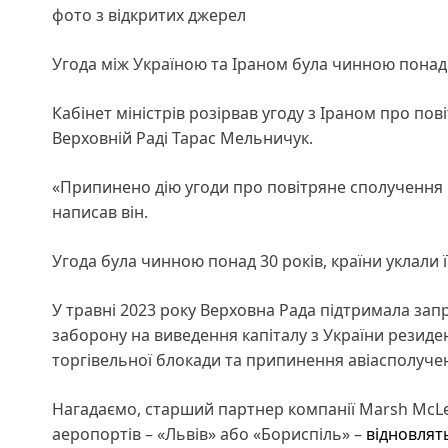
фото з відкритих джерел
Угода між Україною та Іраном була чинною понад 
Кабінет міністрів розірвав угоду з Іраном про по
Верховній Раді Тарас Мельничук.
«Припинено дію угоди про повітряне сполучення 
написав він.
Угода була чинною понад 30 років, країни уклали її
У травні 2023 року Верховна Рада підтримала зап
заборону на виведення капіталу з України резиде
торгівельної блокади та припинення авіасполуче
Нагадаємо, старший партнер компанії Marsh McLen
аеропортів – «Львів» або «Бориспіль» –
відновлять