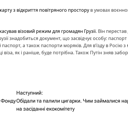
арту з відкриття повітряного простору
в умовах воєнно
касував візовий режим для громадян Грузії
. Він перестав
Грузії знадобиться документ, що засвідчує особу: паспорт
паспорт, а також паспорти моряків. Для в’їзду в Росію з
 віза, як і раніше, буде потрібна. Також Путін зняв забо
Наступний:
і Фонду
Обідали та палили цигарки. Чим займалися н
на засіданні екокомітету