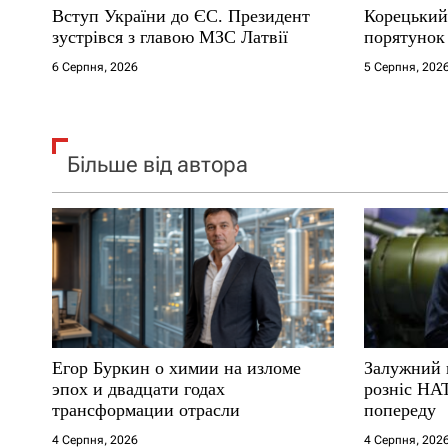
Вступ України до ЄС. Президент
Корецький
і
зустрівся з главою МЗС Латвії
порятунок 
6 Серпня, 2026
5 Серпня, 202
в
Більше від автора
Егор Буркин о химии на изломе
Залужний 
эпох и двадцати годах
розніс НА
трансформации отрасли
попереду
4 Серпня, 2026
4 Серпня, 202