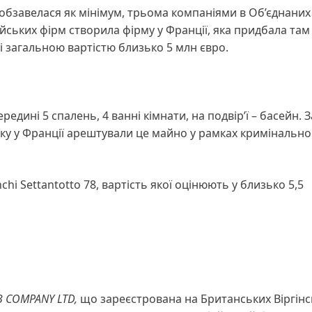
а обзавелася як мінімум, трьома компаніями в Об’єднаних
айських фірм створила фірму у Франції, яка придбала там 
і загальною вартістю близько 5 млн євро.
редині 5 спалень, 4 ванні кімнати, на подвір’ї – басейн. З
року у Франції арештували це майно у рамках кримінально
i Settantotto 78, вартість якої оцінюють у близько 5,5
B COMPANY LTD,
що зареєстрована на Британських Віргінс