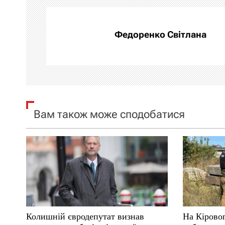
г
а
Федоренко Світлана
ц
і
я
Вам також може сподобатися
з
а
п
и
с
Колишній євродепутат визнав
На Кірово