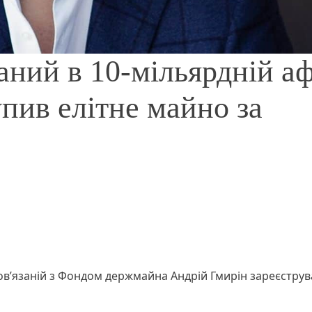
аний в 10-мільярдній а
пив елітне майно за
ов’язаній з Фондом держмайна Андрій Гмирін зареєструв