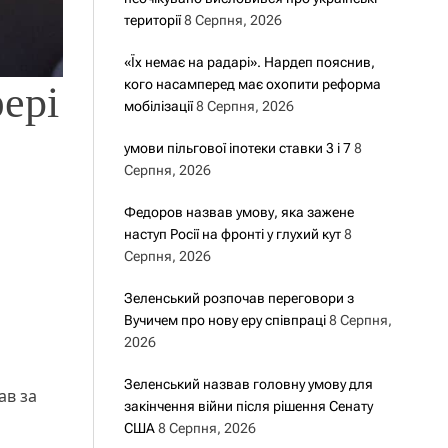
території
8 Серпня, 2026
«Їх немає на радарі». Нардеп пояснив,
кого насамперед має охопити реформа
фері
мобілізації
8 Серпня, 2026
умови пільгової іпотеки ставки 3 і 7
8
Серпня, 2026
Федоров назвав умову, яка зажене
наступ Росії на фронті у глухий кут
8
Серпня, 2026
Зеленський розпочав переговори з
Вучичем про нову еру співпраці
8 Серпня,
2026
Зеленський назвав головну умову для
ав за
закінчення війни після рішення Сенату
США
8 Серпня, 2026