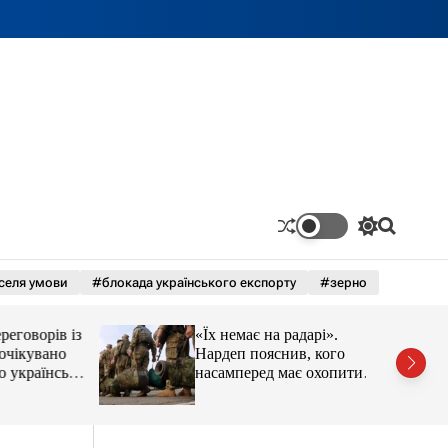
П
П
е
о
р
ш
селя умови
#блокада українського експорту
#зерно
е
у
м
к
и
оворів із
«Їх немає на радарі».
к
а
кувано
Нардеп пояснив, кого
ч
раїнські
насамперед має охопити
к
реформа мобілізації
о
л
ь