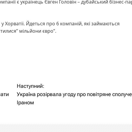
омпанії є українець Євген Головін – дубайський бізнес-п
 у Хорватії. Йдеться про 6 компаній, які займаються
ітилися” мільйони євро”.
Наступний:
лати
Україна розірвала угоду про повітряне сполуч
Іраном