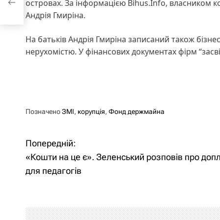
островах. За інформацією Bihus.Info, власником к
гів
Андрія Гмиріна.
На батьків Андрія Гмиріна записаний також бізнес
нерухомістю. У фінансових документах фірм “засв
Позначено
ЗМІ
,
корупція
,
Фонд держмайна
Попередній:
Н
«Кошти на це є». Зеленський розповів про доп
а
для педагогів
в
і