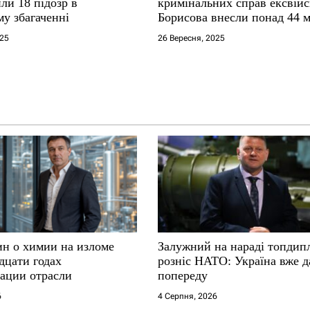
ли 18 підозр в
кримінальних справ ексвій
у збагаченні
Борисова внесли понад 44 
застави
025
26 Вересня, 2025
ин о химии на изломе
Залужний на нараді топдип
дцати годах
розніс НАТО: Україна вже д
ации отрасли
попереду
6
4 Серпня, 2026