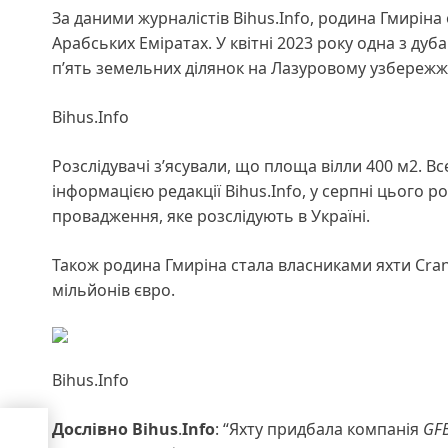
За даними журналістів Bihus.Info, родина Гмирін
Арабських Еміратах. У квітні 2023 року одна з дуб
п’ять земельних ділянок на Лазуровому узбережж
Bihus.Info
Розслідувачі з’ясували, що площа вілли 400 м2. Все
інформацією редакції Bihus.Info, у серпні цього 
провадження, яке розслідують в Україні.
Також родина Гмиріна стала власниками яхти Cranch
мільйонів євро.
Bihus.Info
Дослівно Bihus
.
Info
: “Яхту придбала компанія
GF