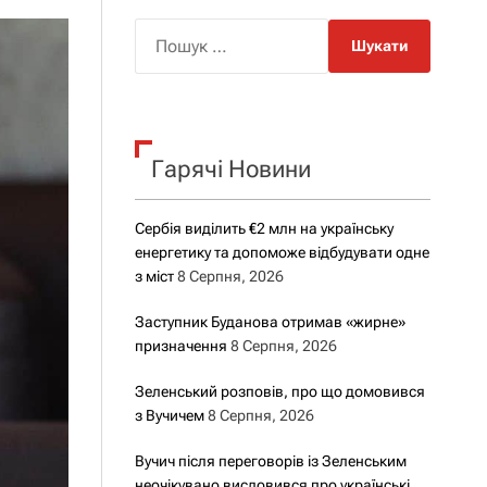
о
р
П
о
о
в
о
ш
г
у
о
р
к
е
Гарячі Новини
:
ж
и
м
у
Сербія виділить €2 млн на українську
енергетику та допоможе відбудувати одне
з міст
8 Серпня, 2026
Заступник Буданова отримав «жирне»
призначення
8 Серпня, 2026
Зеленський розповів, про що домовився
з Вучичем
8 Серпня, 2026
Вучич після переговорів із Зеленським
неочікувано висловився про українські