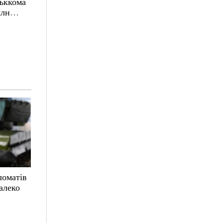
ськкома
млн
ломатів
алеко