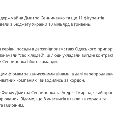
у держмайна Дмитро Сенниченко та ще 11 фігурантів
вели з бюджету України 10 мільярдів гривень.
а керівні посади в держпідприємствах Одеського припо
изначали “своїх людей”, ці люди укладали вигідні контрак
и Сенниченка і його команди.
цим фірмам за заниженими цінами, а далі перепродавал
иватних компаніях і виводились за кордон.
у Фонду Дмитра Сенниченка та Андрія Гмиріна, який пра
озрюваних. Відомо, що 8 учасників втекли за кордон та
та Гмиріним.