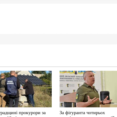
градщині прокурори за
За фігуранта чотирьох