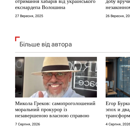
і
отримання хабарів від українського
добу вручи
екснардепа Волошина
незаконном
в
27 Вересня, 2025
26 Вересня, 2
Більше від автора
Микола Греков: самопроголошений
Егор Бурк
моральний прокурор із
эпох и два
незавершеною власною справою
трансформ
7 Серпня, 2026
4 Серпня, 202