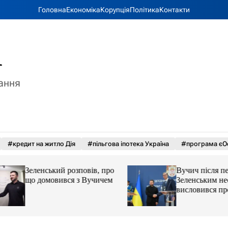
Головна
Економіка
Корупція
Політика
Контакти
A
тання
#кредит на житло Дія
#пільгова іпотека Україна
#програма єО
Зеленський розповів, про
Вучич після перег
що домовився з Вучичем
Зеленським неочі
висловився про ук
території