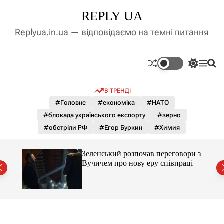
П
REPLY UA
е
р
Replyua.in.ua — відповідаємо на темні питання
е
й
т
П
М
П
и
е
е
о
д
р
н
ш
В ТРЕНДІ
е
ю
у
о
м
к
#Головне
#економіка
#НАТО
в
и
м
#блокада українського експорту
#зерно
к
і
а
#обстріли РФ
#Егор Буркин
#Химия
ч
с
к
т
о
ажене
Зеленський розпочав переговори з
у
л
ий
Вучичем про нову еру співпраці
ь
о
р
о
в
о
г