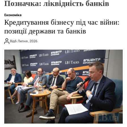
Позначка:
ліквідність банків
о
р
е
Економіка
ж
Кредитування бізнесу під час війни:
и
м
позиції держави та банків
у
Від
6 Липня, 2026