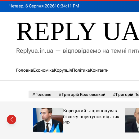
П
Четвер, 6 Серпня 2026
10
:
34
:
12
PM
е
р
REPLY U
е
й
т
и
Replyua.in.ua — відповідаємо на темні пи
д
о
в
Головна
Економіка
Корупція
Політика
Контакти
м
і
с
т
#Головне
#Григорій Козловський
#Григорій П
у
о ЄС.
Корецький запропонував
вся з
бізнесу порятунок від атак
ії
РФ