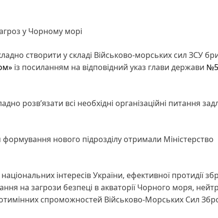
загроз у Чорному морі
адно створити у складі Військово-морських сил ЗСУ бр
ом»
із посиланням на відповідний указ глави держави
№5
ладно розв’язати всі необхідні організаційні питання зад
 формування нового підрозділу отримали Міністерство
національних інтересів України, ефективної протидії зб
вання на загрози безпеці в акваторії Чорного моря, нейтр
ротимінних спроможностей Військово-Морських Сил Збр