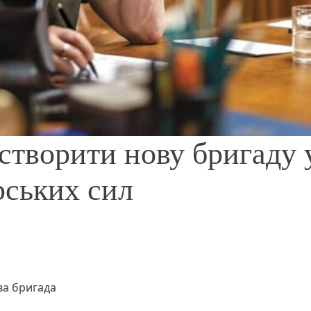
створити нову бригаду 
рських сил
ва бригада