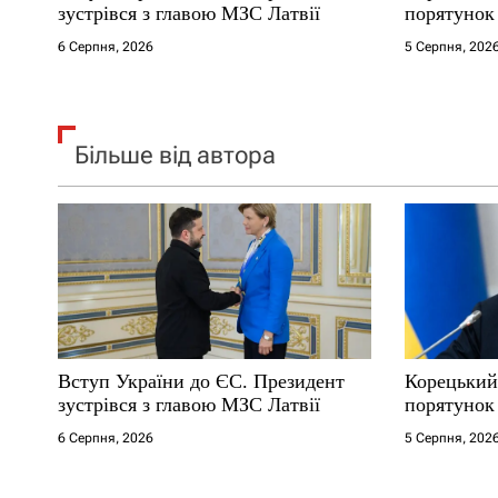
і
зустрівся з главою МЗС Латвії
порятунок 
6 Серпня, 2026
5 Серпня, 202
в
Більше від автора
Вступ України до ЄС. Президент
Корецький
зустрівся з главою МЗС Латвії
порятунок 
6 Серпня, 2026
5 Серпня, 202