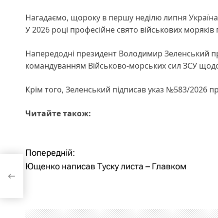
Нагадаємо, щороку в першу неділю липня Україн
У 2026 році професійне свято військових моряків 
Напередодні президент Володимир Зеленський пр
командуванням Військово-морських сил ЗСУ щодо 
Крім того, Зеленський підписав указ №583/2026 
Читайте також:
Н
Попередній:
Ющенко написав Туску листа – Главком
а
в
і