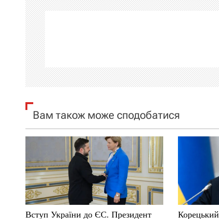
г
а
ц
і
я
Вам також може сподобатися
з
а
п
и
с
Вступ України до ЄС. Президент
Корецький