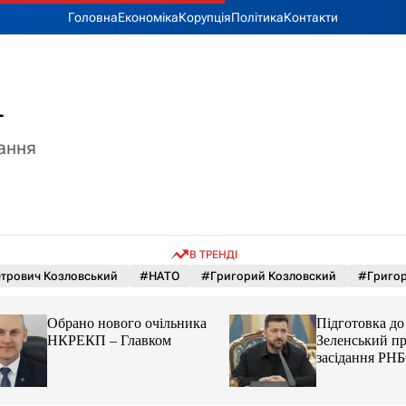
Головна
Економіка
Корупція
Політика
Контакти
A
тання
В ТРЕНДІ
етрович Козловський
#НАТО
#Григорий Козловский
#Григор
Обрано нового очільника
Підготовка до зи
НКРЕКП – Главком
Зеленський прові
засідання РНБО