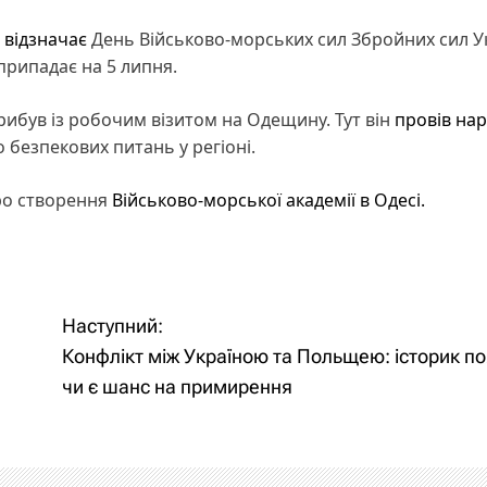
а
відзначає
День Військово-морських сил Збройних сил У
припадає на 5 липня.
ибув із робочим візитом на Одещину. Тут він
провів на
безпекових питань у регіоні.
про створення
Військово-морської академії в Одесі.
Наступний:
Конфлікт між Україною та Польщею: історик по
чи є шанс на примирення