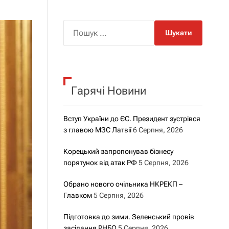
о
р
о
П
в
о
о
г
ш
о
у
р
е
к
ж
Гарячі Новини
:
и
м
у
Вступ України до ЄС. Президент зустрівся
з главою МЗС Латвії
6 Серпня, 2026
Корецький запропонував бізнесу
порятунок від атак РФ
5 Серпня, 2026
Обрано нового очільника НКРЕКП –
Главком
5 Серпня, 2026
Підготовка до зими. Зеленський провів
засідання РНБО
5 Серпня, 2026