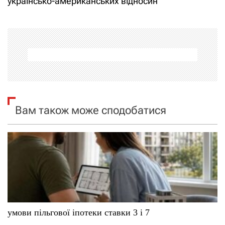
українсько-американських відносин
г
а
ц
і
я
Вам також може сподобатися
з
а
п
и
с
умови пільгової іпотеки ставки 3 і 7