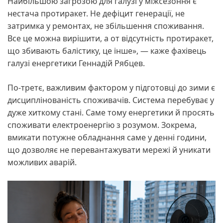
Найбільшою загрозою для галузі у міжсезоння є
нестача протиракет. Не дефіцит генерації, не
затримка у ремонтах, не збільшення споживання.
Все це можна вирішити, а от відсутність протиракет,
що збивають балістику, це інше», — каже фахівець
галузі енергетики Геннадій Рябцев.
По-третє, важливим фактором у підготовці до зими є
дисциплінованість споживачів. Система перебуває у
дуже хиткому стані. Саме тому енергетики й просять
споживати електроенергію з розумом. Зокрема,
вмикати потужне обладнання саме у денні години,
що дозволяє не перевантажувати мережі й уникати
можливих аварій.