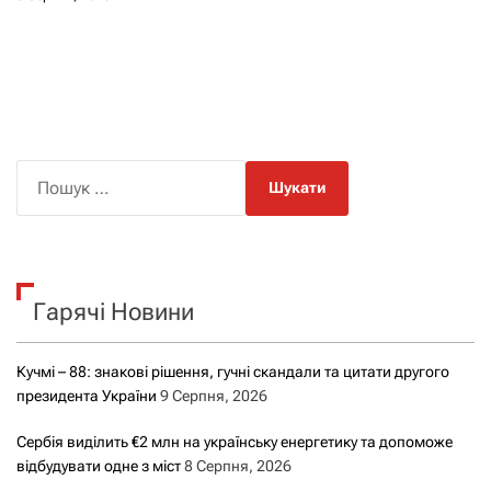
П
о
ш
у
к
Гарячі Новини
:
Кучмі – 88: знакові рішення, гучні скандали та цитати другого
президента України
9 Серпня, 2026
Сербія виділить €2 млн на українську енергетику та допоможе
відбудувати одне з міст
8 Серпня, 2026