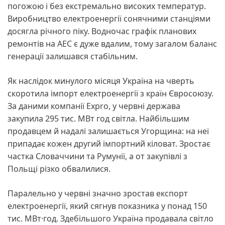
погожою і без екстремально високих температур.
Виробництво електроенергії сонячними станціями
досягла річного піку. Водночас графік планових
ремонтів на АЕС є дуже вдалим, тому загалом баланс
генерації залишався стабільним.
Як наслідок минулого місяця Україна на чверть
скоротила імпорт електроенергії з країн Євросоюзу.
За даними компанії Expro, у червні держава
закупила 295 тис. МВт год світла. Найбільшим
продавцем й надалі залишається Угорщина: на неї
припадає кожен другий імпортний кіловат. Зростає
частка Словаччини та Румунії, а от закупівлі з
Польщі різко обвалилися.
Паралельно у червні значно зростав експорт
електроенергії, який сягнув показника у понад 150
тис. МВт·год. Здебільшого Україна продавала світло