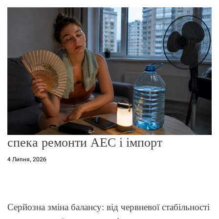
о
р
е
ж
и
м
у
спека ремонти АЕС і імпорт
4 Липня, 2026
Серйозна зміна балансу: від червневої стабільності