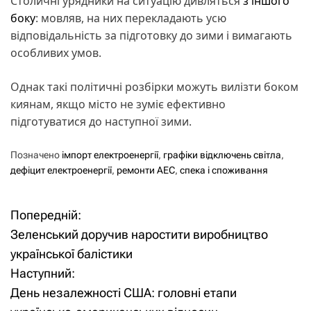
Столичні урядники на ситуацію дивляться
з іншого
боку
: мовляв, на них перекладають усю
відповідальність за підготовку до зими і вимагають
особливих умов.
Однак такі політичні розбірки можуть вилізти боком
киянам, якщо місто не зуміє ефективно
підготуватися до наступної зими.
Позначено
імпорт електроенергії
,
графіки відключень світла
,
дефіцит електроенергії
,
ремонти АЕС
,
спека і споживання
Попередній:
Н
Зеленський доручив наростити виробництво
а
української балістики
Наступний:
в
День незалежності США: головні етапи
і