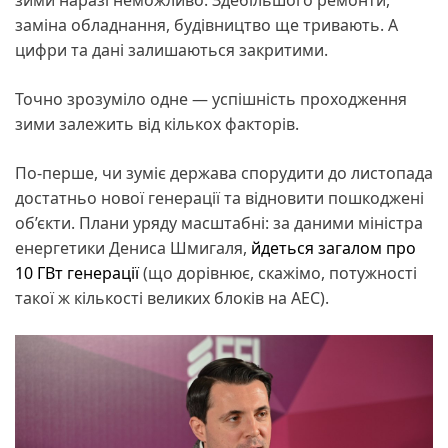
зими наразі неможливо. Здебільшого ремонти,
заміна обладнання, будівництво ще тривають. А
цифри та дані залишаються закритими.
Точно зрозуміло одне — успішність проходження
зими залежить від кількох факторів.
По-перше, чи зуміє держава спорудити до листопада
достатньо нової генерації та відновити пошкоджені
об’єкти. Плани уряду масштабні: за даними міністра
енергетики Дениса Шмигаля,
йдеться загалом про
10 ГВт генерації
(що дорівнює, скажімо, потужності
такої ж кількості великих блоків на АЕС).