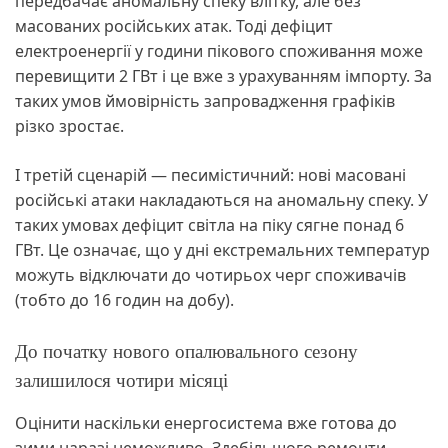
передбачає аномальну спеку влітку, але без
масованих російських атак. Тоді дефіцит
електроенергії у години пікового споживання може
перевищити 2 ГВт і це вже з урахуванням імпорту. За
таких умов ймовірність запровадження графіків
різко зростає.
І третій сценарій — песимістичний: нові масовані
російські атаки накладаються на аномальну спеку. У
таких умовах дефіцит світла на піку сягне понад 6
ГВт. Це означає, що у дні екстремальних температур
можуть відключати до чотирьох черг споживачів
(тобто до 16 годин на добу).
До початку нового опалювального сезону
залишилося чотири місяці
Оцінити наскільки енергосистема вже готова до