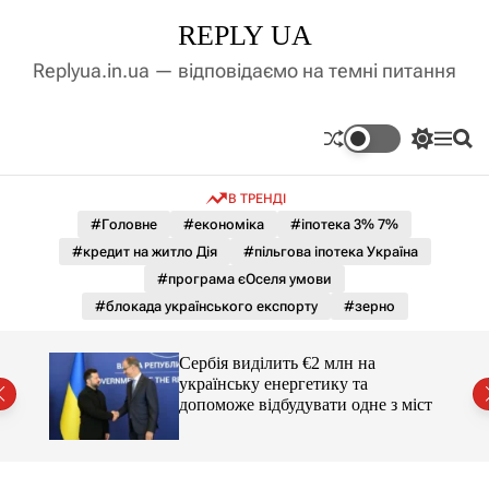
П
REPLY UA
е
р
Replyua.in.ua — відповідаємо на темні питання
е
й
т
П
М
П
и
е
е
о
д
р
н
ш
В ТРЕНДІ
е
ю
у
о
м
к
#Головне
#економіка
#іпотека 3% 7%
в
и
м
#кредит на житло Дія
#пільгова іпотека Україна
к
і
а
#програма єОселя умови
ч
с
#блокада українського експорту
#зерно
к
т
о
у
л
гучні
Сербія виділить €2 млн на
ь
українську енергетику та
о
допоможе відбудувати одне з міст
р
о
в
о
г