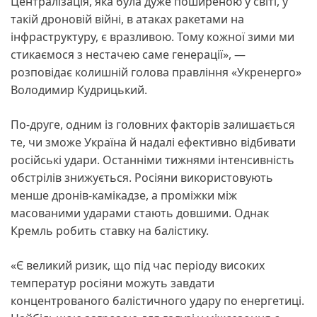
Централізація, яка була дуже поширеною у світі, у
такій дроновій війні, в атаках ракетами на
інфраструктуру, є вразливою. Тому кожної зими ми
стикаємося з нестачею саме генерації», —
розповідає колишній голова правління «Укренерго»
Володимир Кудрицький.
По-друге, одним із головних факторів залишається
те, чи зможе Україна й надалі ефективно відбивати
російські удари. Останніми тижнями інтенсивність
обстрілів знижується. Росіяни використовують
менше дронів-камікадзе, а проміжки між
масованими ударами стають довшими. Однак
Кремль робить ставку на балістику.
«Є великий ризик, що під час періоду високих
температур росіяни можуть завдати
концентрованого балістичного удару по енергетиці.