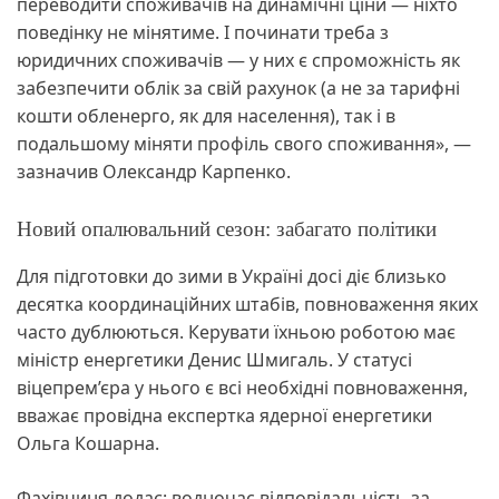
переводити споживачів на динамічні ціни — ніхто
поведінку не мінятиме. І починати треба з
юридичних споживачів — у них є спроможність як
забезпечити облік за свій рахунок (а не за тарифні
кошти обленерго, як для населення), так і в
подальшому міняти профіль свого споживання», —
зазначив Олександр Карпенко.
Новий опалювальний сезон: забагато політики
Для підготовки до зими в Україні досі діє близько
десятка координаційних штабів, повноваження яких
часто дублюються. Керувати їхньою роботою має
міністр енергетики Денис Шмигаль. У статусі
віцепрем’єра у нього є всі необхідні повноваження,
вважає провідна експертка ядерної енергетики
Ольга Кошарна.
Фахівчиня додає: водночас відповідальність за