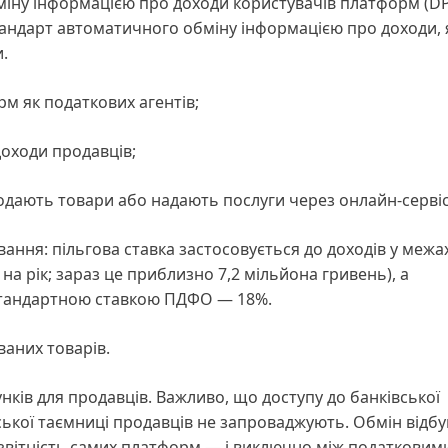
ну інформацією про доходи користувачів платформ (DP
стандарт автоматичного обміну інформацією про доходи, 
.
м як податкових агентів;
доходи продавців;
родають товари або надають послуги через онлайн-сервіс
ння: пільгова ставка застосовується до доходів у межа
на рік; зараз це приблизно 7,2 мільйона гривень), а
стандартною ставкою ПДФО — 18%.
аних товарів.
нків для продавців. Важливо, що доступу до банківської
вської таємниці продавців не запроваджують. Обмін відб
з звітність самих платформ — і виключно між податковим