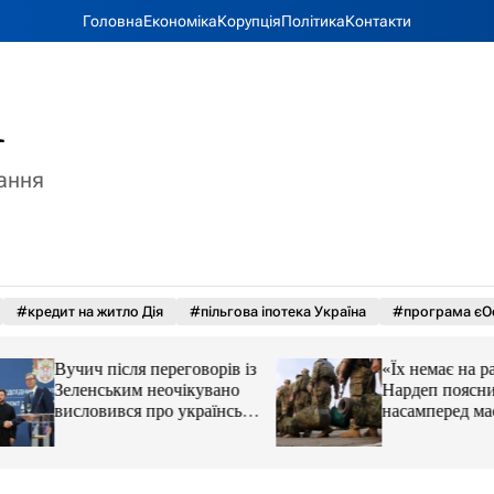
Головна
Економіка
Корупція
Політика
Контакти
A
тання
#кредит на житло Дія
#пільгова іпотека Україна
#програма єО
Вучич після переговорів із
«Їх немає на радар
Зеленським неочікувано
Нардеп пояснив, 
висловився про українські
насамперед має о
території
реформа мобілізац