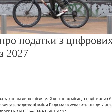
 про податки з цифрови
з 2027
 законом лише після майже трьох місяців політичних б
наполягав: податкові зміни Рада мала ухвалити ще до кінця
програми МВФ — EFF на $8,1 млрд.