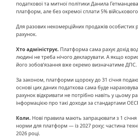
податкової та митної політики Данила Гетманцев
платформ, але без окремої сплати 5% військового
Для разових некомерційних продажів особистих р
рахунок.
Хто адмініструє.
Платформа сама рахує дохід воді
людині не треба нічого декларувати. А якщо корист
його зобов’язання вже окремо визначатиме ДПС.
За законом, платформи щороку до 31 січня подают
основі цих даних податкова сама буде нараховува
рахунок відкривати не потрібно навіть у цьому 
інформацією про такі доходи за стандартами ОЕС
Коли.
Нові правила мають запрацювати з 1 січня
норми для платформ — із 2027 року; частина техн
2026 році.