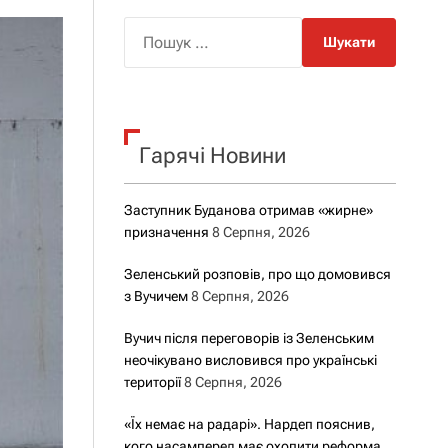
о
р
П
о
о
в
о
ш
г
у
о
р
к
е
Гарячі Новини
:
ж
и
м
у
Заступник Буданова отримав «жирне»
призначення
8 Серпня, 2026
Зеленський розповів, про що домовився
з Вучичем
8 Серпня, 2026
Вучич після переговорів із Зеленським
неочікувано висловився про українські
території
8 Серпня, 2026
«Їх немає на радарі». Нардеп пояснив,
кого насамперед має охопити реформа