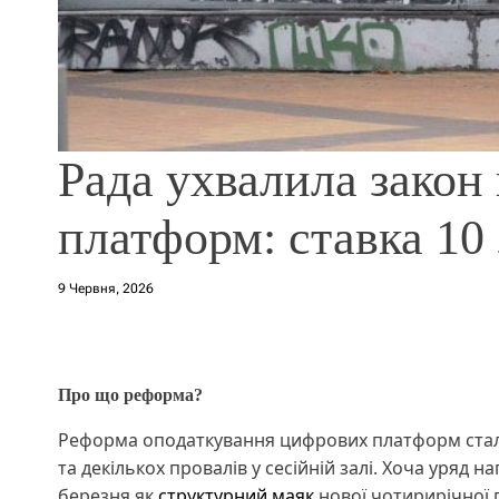
Рада ухвалила закон
платформ: ставка 10 
9 Червня, 2026
Про що реформа?
Реформа оподаткування цифрових платформ стала
та декількох провалів у сесійній залі. Хоча уряд 
березня як
структурний маяк
нової чотирирічної 