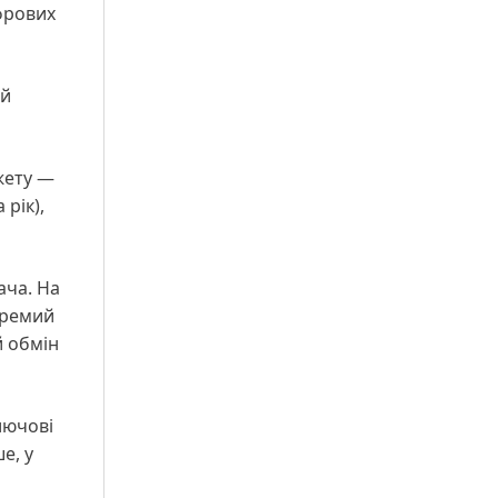
фрових
ий
жету —
рік),
ача. На
кремий
й обмін
лючові
е, у