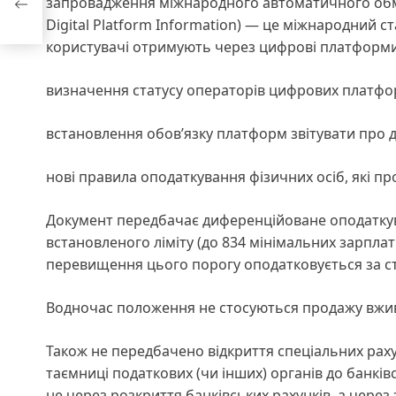
запровадження міжнародного автоматичного обмі
Digital Platform Information) — це міжнародний 
користувачі отримують через цифрові платформи
визначення статусу операторів цифрових платфор
встановлення обов’язку платформ звітувати про 
нові правила оподаткування фізичних осіб, які п
Документ передбачає диференційоване оподаткува
встановленого ліміту (до 834 мінімальних зарплат 
перевищення цього порогу оподатковується за 
Водночас положення не стосуються продажу вжив
Також не передбачено відкриття спеціальних раху
таємниці податкових (чи інших) органів до банкі
не через розкриття банківських рахунків, а чере