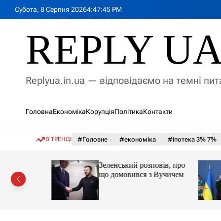
П
Субота, 8 Серпня 2026
4
:
47
:
47
PM
е
р
REPLY U
е
й
т
и
Replyua.in.ua — відповідаємо на темні пи
д
о
в
Головна
Економіка
Корупція
Політика
Контакти
м
і
с
В ТРЕНДІ
#Головне
#економіка
#іпотека 3% 7%
т
у
ова
Зеленський розповів, про
»
що домовився з Вучичем