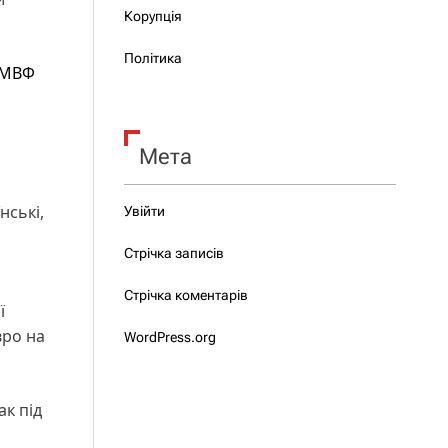
Корупція
Політика
а МВФ
Мета
нські,
Увійти
Стрічка записів
Стрічка коментарів
ї
вро на
WordPress.org
к під