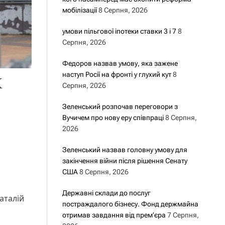
мобілізації
8 Серпня, 2026
умови пільгової іпотеки ставки 3 і 7
8
Серпня, 2026
Федоров назвав умову, яка зажене
х
наступ Росії на фронті у глухий кут
8
Серпня, 2026
Зеленський розпочав переговори з
Вучичем про нову еру співпраці
8 Серпня,
2026
Зеленський назвав головну умову для
закінчення війни після рішення Сенату
США
8 Серпня, 2026
Державні склади до послуг
аталій
постраждалого бізнесу. Фонд держмайна
отримав завдання від прем’єра
7 Серпня,