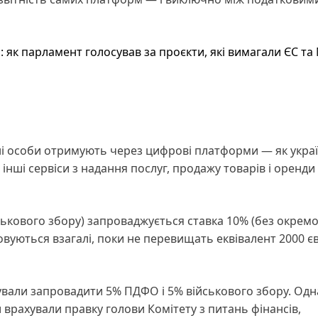
и: як парламент голосував за проєкти, які вимагали ЄС т
чні особи отримують через цифрові платформи — як украї
та інші сервіси з надання послуг, продажу товарів і оренди
ькового збору) запроваджується ставка 10% (без окремо
овуються взагалі, поки не перевищать еквівалент 2000 є
али запровадити 5% ПДФО і 5% військового збору. Одна
 врахували правку голови Комітету з питань фінансів,