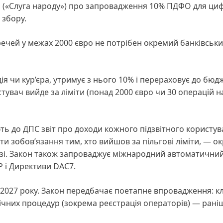
а («Слуга народу») про запровадження 10% ПДФО для ци
 збору.
ечей у межах 2000 євро не потрібен окремий банківськ
я чи кур’єра, утримує з нього 10% і перераховує до бюд
увач вийде за ліміти (понад 2000 євро чи 30 операцій на 
ь до ДПС звіт про доходи кожного підзвітного користув
ти зобов’язання тим, хто вийшов за пільгові ліміти, — о
разі. Закон також запроваджує міжнародний автоматични
Р і Директиви DAC7.
 2027 року. Закон передбачає поетапне впровадження: к
ічних процедур (зокрема реєстрація операторів) — раніш