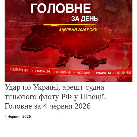
о
р
е
ж
и
м
у
Удар по Україні, арешт судна
тіньового флоту РФ у Швеції.
Головне за 4 червня 2026
4 Червня, 2026