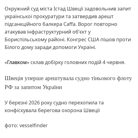
Окружний суд міста Істад Швеції задовольнив запит
української прокуратури та затвердив арешт
підсанкційного балкера Caffa. Ворог повторно
атакував інфраструктурний обʼєкт у
Бориспільському районі. Конгрес США пішов проти
Білого дому заради допомоги Україні.
«
Главком
» склав добірку головних подій 4 червня.
Швеція уперше арештувала судно тіньового флоту
РФ за запитом України
У березні 2026 року судно перехопила та
конфіскувала берегова охорона Швеції
фото: vesselfinder