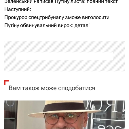
Зеленський написав Путіну листа: повний текст
а
Наступний:
Прокурор спецтрибуналу зможе виголосити
в
Путіну обвинувальний вирок: деталі
і
г
а
ц
і
Вам також може сподобатися
я
з
а