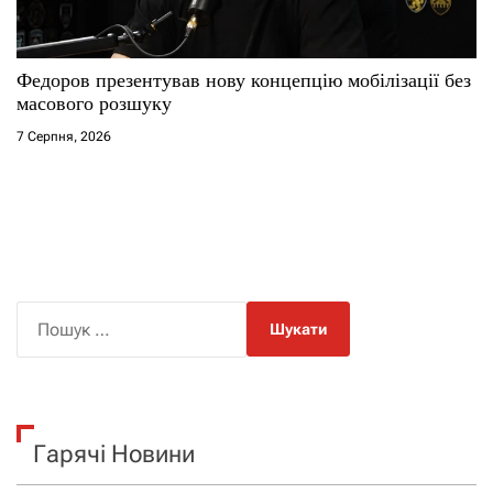
Федоров презентував нову концепцію мобілізації без
масового розшуку
7 Серпня, 2026
П
о
ш
у
к
Гарячі Новини
: