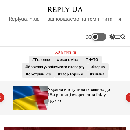
П
REPLY UA
е
р
Replyua.in.ua — відповідаємо на темні питання
е
й
т
П
М
П
и
е
е
о
д
р
н
ш
В ТРЕНДІ
е
ю
у
о
м
к
#Головне
#економіка
#НАТО
в
и
м
#блокада українського експорту
#зерно
к
і
а
#обстріли РФ
#Егор Буркин
#Химия
ч
с
к
т
о
Україна виступила із заявою до
у
л
ий
18-ї річниці вторгнення РФ у
ь
Грузію
о
р
о
в
о
г