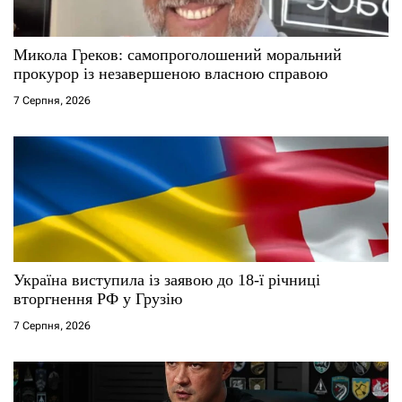
п
и
Микола Греков: самопроголошений моральний
прокурор із незавершеною власною справою
с
7 Серпня, 2026
і
в
Україна виступила із заявою до 18-ї річниці
вторгнення РФ у Грузію
7 Серпня, 2026