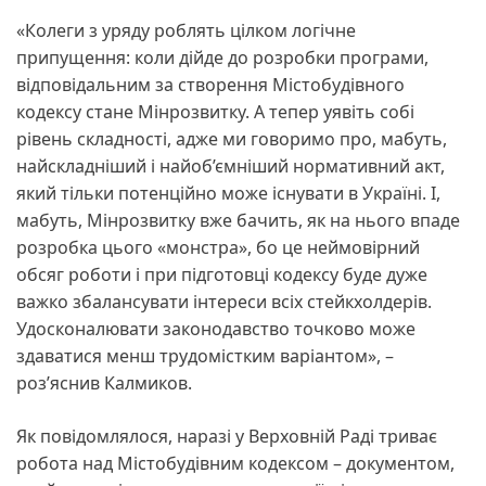
«Колеги з уряду роблять цілком логічне
припущення: коли дійде до розробки програми,
відповідальним за створення Містобудівного
кодексу стане Мінрозвитку. А тепер уявіть собі
рівень складності, адже ми говоримо про, мабуть,
найскладніший і найоб’ємніший нормативний акт,
який тільки потенційно може існувати в Україні. І,
мабуть, Мінрозвитку вже бачить, як на нього впаде
розробка цього «монстра», бо це неймовірний
обсяг роботи і при підготовці кодексу буде дуже
важко збалансувати інтереси всіх стейкхолдерів.
Удосконалювати законодавство точково може
здаватися менш трудомістким варіантом», –
роз’яснив Калмиков.
Як повідомлялося, наразі у Верховній Раді триває
робота над Містобудівним кодексом – документом,