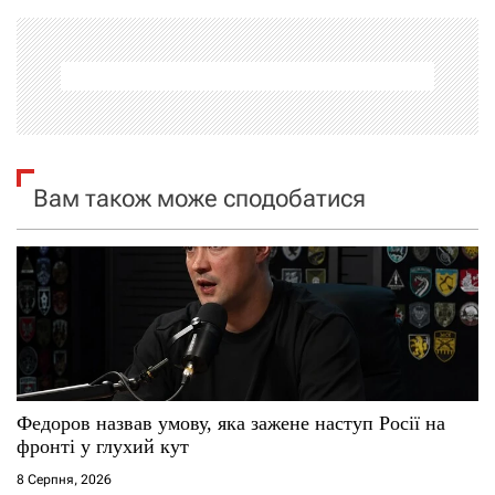
а
ц
і
я
Вам також може сподобатися
з
а
п
и
с
Федоров назвав умову, яка зажене наступ Росії на
фронті у глухий кут
і
8 Серпня, 2026