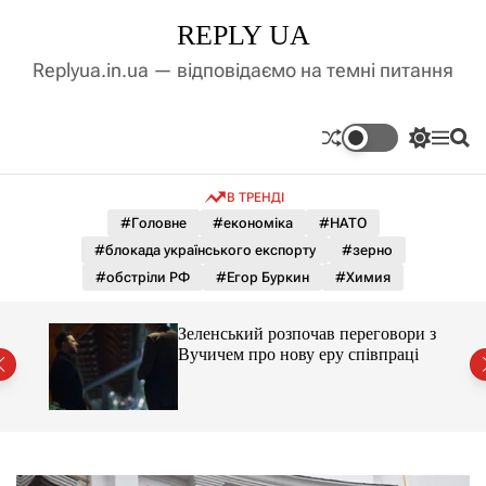
П
REPLY UA
е
р
Replyua.in.ua — відповідаємо на темні питання
е
й
т
П
М
П
и
е
е
о
д
р
н
ш
В ТРЕНДІ
е
ю
у
о
м
к
#Головне
#економіка
#НАТО
в
и
м
#блокада українського експорту
#зерно
к
і
а
#обстріли РФ
#Егор Буркин
#Химия
ч
с
к
т
о
ажене
Зеленський розпочав переговори з
у
л
ий
Вучичем про нову еру співпраці
ь
о
р
о
в
о
г