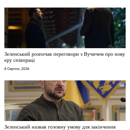
в
Зеленський розпочав переговори з Вучичем про нову
еру співпраці
8 Серпня, 2026
Зеленський назвав головну умову для закінчення