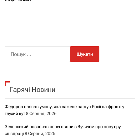
П
о
ш
у
к
Гарячі Новини
:
Федоров назвав умову, яка зажене наступ Росії на фронті у
глухий кут
8 Серпня, 2026
Зеленський розпочав переговори з Вучичем про нову еру
співпраці
8 Серпня, 2026