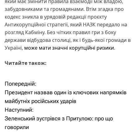
який має змінити правила взаємодії між владою,
забудовниками та громадянами. Втім згадка про
кодекс зникла в урядовій редакції проєкту
Антикорупційної стратегії, який НАЗК передало на
розгляд Кабміну. Без чітких правил гри з боку
держави відбудова столиці, як і будь-якої громади в
Україні,
може мати значні корупційні ризики
.
Читайте також:
Попередній:
Н
Президент назвав один із ключових напрямків
а
майбутніх російських ударів
Наступний:
в
Зеленський зустрівся з Притулою: про що
і
говорили
г