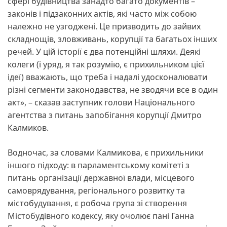
сфері будівництва занадто багато документів –
законів і підзаконних актів, які часто між собою
належно не узгоджені. Це призводить до зайвих
складнощів, зловживань, корупції та багатьох інших
речей. У цій історії є два потенційні шляхи. Деякі
колеги (і уряд, я так розумію, є прихильником цієї
ідеї) вважають, що треба і надалі удосконалювати
різні сегменти законодавства, не зводячи все в один
акт», – сказав заступник голови Національного
агентства з питань запобігання корупції Дмитро
Калмиков.
Водночас, за словами Калмикова, є прихильники
іншого підходу: в парламентському комітеті з
питань організації державної влади, місцевого
самоврядування, регіонального розвитку та
містобудування, є робоча група зі створення
Містобудівного кодексу, яку очолює пані Ганна