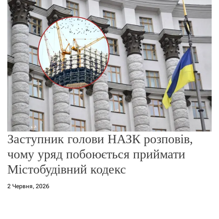
о
р
е
ж
и
м
у
Заступник голови НАЗК розповів,
чому уряд побоюється приймати
Містобудівний кодекс
2 Червня, 2026