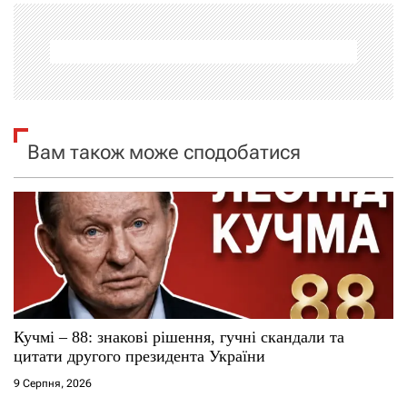
а
ц
і
я
Вам також може сподобатися
з
а
п
и
с
Кучмі – 88: знакові рішення, гучні скандали та
і
цитати другого президента України
9 Серпня, 2026
в