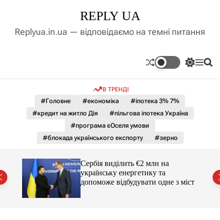
П
REPLY UA
е
р
Replyua.in.ua — відповідаємо на темні питання
е
й
т
П
М
П
и
е
е
о
д
р
н
ш
В ТРЕНДІ
е
ю
у
о
м
к
#Головне
#економіка
#іпотека 3% 7%
в
и
м
#кредит на житло Дія
#пільгова іпотека Україна
к
і
а
#програма єОселя умови
ч
с
#блокада українського експорту
#зерно
к
т
о
у
л
гучні
Сербія виділить €2 млн на
ь
українську енергетику та
о
допоможе відбудувати одне з міст
р
о
в
о
г