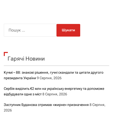
П
о
ш
у
к
Гарячі Новини
:
Кучмі – 88: знакові рішення, гучні скандали та цитати другого
президента України
9 Серпня, 2026
Сербія виділить €2 млн на українську енергетику та допоможе
відбудувати одне з міст
8 Серпня, 2026
Заступник Буданова отримав «жирне» призначення
8 Серпня,
2026