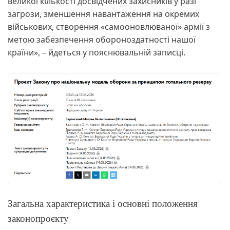
великої кількості досвідчених захисників у разі
загрози, зменшення навантаження на окремих
військових, створення «самооновлюваної» армії з
метою забезпечення обороноздатності нашої
країни», – йдеться у пояснювальній записці.
Загальна характеристика і основні положення
законопроєкту