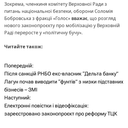
Зокрема, членкиня комітету Верховної Ради з
питань національної безпеки, оборони Соломія
Бобровська з фракції «Голос»
вважає
, що розгляд
нового законопроєкту про мобілізацію у Верховній
Раді переросте у «політичну бучу».
Читайте також:
Попередній:
Н
Після санкцій РНБО екс-власник “Дельта банку”
а
Лагун почав виводити “фунтів” з низки підставних
бізнесів – ЗМІ
в
Наступний:
і
Електронні повістки і відеофіксація:
зареєстровано законопроєкт про реформу ТЦК
г