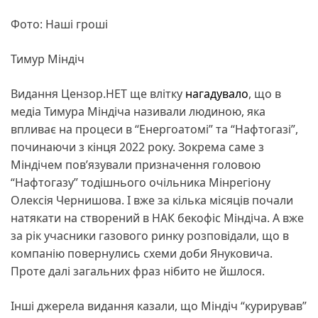
Фото: Наші гроші
Тимур Міндіч
Видання Цензор.НЕТ ще влітку
нагадувало
, що в
медіа Тимура Міндіча називали людиною, яка
впливає на процеси в “Енергоатомі” та “Нафтогазі”,
починаючи з кінця 2022 року. Зокрема саме з
Міндічем пов’язували призначення головою
“Нафтогазу” тодішнього очільника Мінрегіону
Олексія Чернишова. І вже за кілька місяців почали
натякати на створений в НАК бекофіс Міндіча. А вже
за рік учасники газового ринку розповідали, що в
компанію повернулись схеми доби Януковича.
Проте далі загальних фраз нібито не йшлося.
Інші джерела видання казали, що Міндіч “курирував”