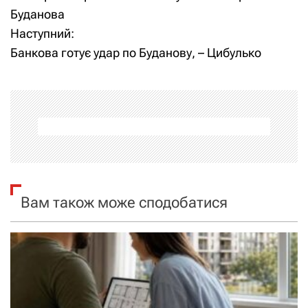
а
Буданова
Наступний:
в
Банкова готує удар по Буданову, – Цибулько
і
г
а
ц
і
Вам також може сподобатися
я
з
а
п