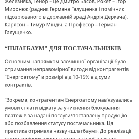
Железняка, Тенор – це Дмитро Басов, Рокет – Ігор
Миронюк (радник Германа Галущенка і помічник
підозрюваного в державній зраді Андрія Деркача).
Карлсон – Тимур Міндіч, а Професор – Герман
Галущенко.
“ШЛАГБАУМ” ДЛЯ ПОСТАЧАЛЬНИКІВ
Основним напрямком злочинної організації було
отримання неправомірної вигоди від контрагентів
“Енергоатому” в розмірі від 10-15% від суми
контрактів.
“Зокрема, контрагентам Енергоатому нав’язувались
умови сплати відкату за уникнення блокування
платежів за надані послуги/поставлену продукцію
або позбавлення статусу постачальника. Ця
практика отримала назву «шлагбаум». До реалізації
схеми керівник злочинної організації залучив