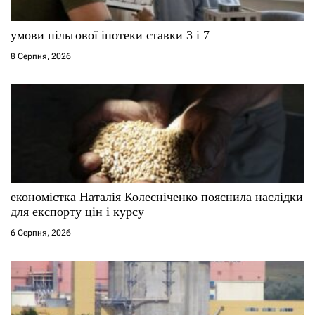
и
умови пільгової іпотеки ставки 3 і 7
с
8 Серпня, 2026
і
в
економістка Наталія Колесніченко пояснила наслідки
для експорту цін і курсу
6 Серпня, 2026