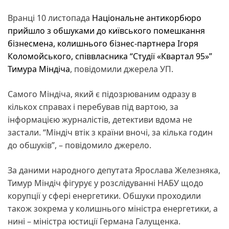
Вранці 10 листопада
Національне антикорбюро
прийшло з обшуками до київського помешкання
бізнесмена, колишнього бізнес-партнера Ігоря
Коломойського, співвласника “Студії «Квартал 95»”
Тимура Міндіча
, повідомили джерела УП.
Самого Міндіча, який є підозрюваним одразу в
кількох справах і перебував під вартою, за
інформацією журналістів, детективи вдома не
застали. “Міндіч втік з країни вночі, за кілька годин
до обшуків”, – повідомило джерело.
За даними народного депутата Ярослава Железняка,
Тимур Міндіч фігурує у розслідуванні НАБУ щодо
корупції у сфері енергетики. Обшуки проходили
також зокрема у колишнього міністра енергетики, а
нині – міністра юстиції Германа Галущенка.