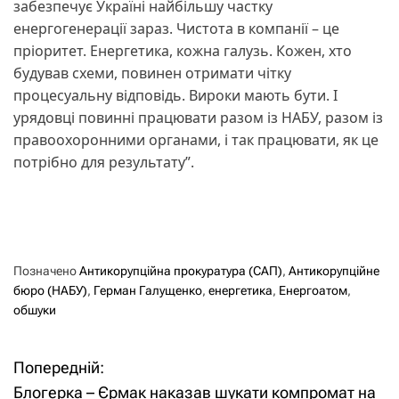
забезпечує Україні найбільшу частку
енергогенерації зараз. Чистота в компанії – це
пріоритет. Енергетика, кожна галузь. Кожен, хто
будував схеми, повинен отримати чітку
процесуальну відповідь. Вироки мають бути. І
урядовці повинні працювати разом із НАБУ, разом із
правоохоронними органами, і так працювати, як це
потрібно для результату”.
Позначено
Антикорупційна прокуратура (САП)
,
Антикорупційне
бюро (НАБУ)
,
Герман Галущенко
,
енергетика
,
Енергоатом
,
обшуки
Попередній:
Н
Блогерка – Єрмак наказав шукати компромат на