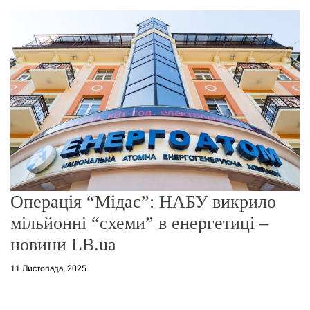
о
р
е
ж
и
м
у
Операція “Мідас”: НАБУ викрило
мільйонні “схеми” в енергетиці –
новини LB.ua
11 Листопада, 2025