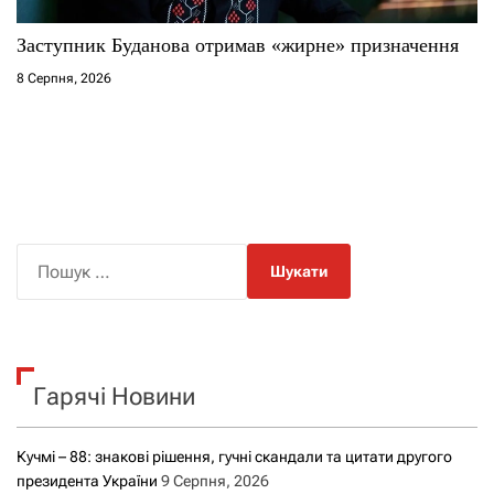
Заступник Буданова отримав «жирне» призначення
8 Серпня, 2026
П
о
ш
у
к
Гарячі Новини
:
Кучмі – 88: знакові рішення, гучні скандали та цитати другого
президента України
9 Серпня, 2026