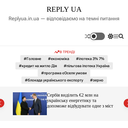
П
REPLY UA
е
р
Replyua.in.ua — відповідаємо на темні питання
е
й
т
П
М
П
и
е
е
о
д
р
н
ш
В ТРЕНДІ
е
ю
у
о
м
к
#Головне
#економіка
#іпотека 3% 7%
в
и
м
#кредит на житло Дія
#пільгова іпотека Україна
к
і
а
#програма єОселя умови
ч
с
#блокада українського експорту
#зерно
к
т
о
у
л
гучні
Сербія виділить €2 млн на
ь
українську енергетику та
о
допоможе відбудувати одне з міст
р
о
в
о
г