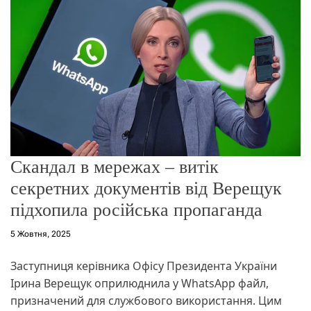
о
р
е
ж
и
м
у
Скандал в мережах – витік
секретних документів від Верещук
підхопила російська пропаганда
5 Жовтня, 2025
Заступниця керівника Офісу Президента України
Ірина Верещук оприлюднила у WhatsApp файл,
призначений для службового використання. Цим