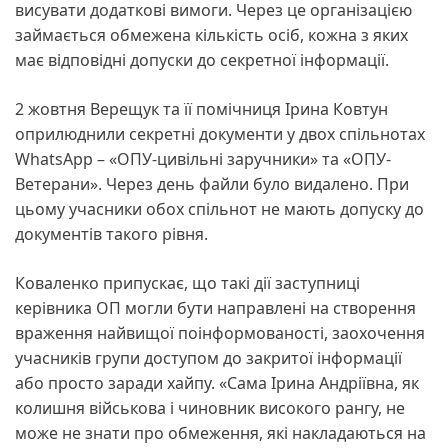
висувати додаткові вимоги. Через це організацією
займається обмежена кількість осіб, кожна з яких
має відповідні допуски до секретної інформації.
2 жовтня Верещук та її помічниця Ірина Ковтун
оприлюднили секретні документи у двох спільнотах
WhatsApp – «ОПУ-цивільні заручники» та «ОПУ-
Ветерани». Через день файли було видалено. При
цьому учасники обох спільнот не мають допуску до
документів такого рівня.
Коваленко припускає, що такі дії заступниці
керівника ОП могли бути направлені на створення
враження найвищої поінформованості, заохочення
учасників групи доступом до закритої інформації
або просто заради хайпу. «Сама Ірина Андріївна, як
колишня військова і чиновник високого рангу, не
може не знати про обмеження, які накладаються на