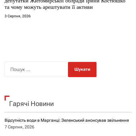
депутатки Житомирської облради Ірини Костюшко
та чому можуть арештувати її активи
3 Серпня, 2026
П
о
ш
у
к
Гарячі Новини
:
Відсутність води в Марганці: Зеленський анонсував звільнення
7 Серпня, 2026