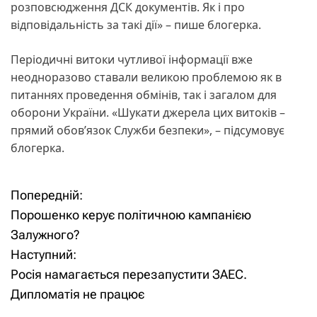
розповсюдження ДСК документів. Як і про
відповідальність за такі дії» – пише блогерка.
Періодичні витоки чутливої інформації вже
неодноразово ставали великою проблемою як в
питаннях проведення обмінів, так і загалом для
оборони України. «Шукати джерела цих витоків –
прямий обов’язок Служби безпеки», – підсумовує
блогерка.
Попередній:
Н
Порошенко керує політичною кампанією
а
Залужного?
Наступний:
в
Росія намагається перезапустити ЗАЕС.
і
Дипломатія не працює