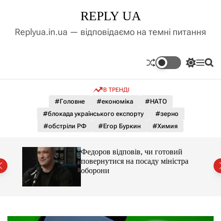
П
REPLY UA
е
р
Replyua.in.ua — відповідаємо на темні питання
е
й
т
П
М
П
и
е
е
о
д
р
н
ш
В ТРЕНДІ
е
ю
у
о
м
к
#Головне
#економіка
#НАТО
в
и
м
#блокада українського експорту
#зерно
к
і
а
#обстріли РФ
#Егор Буркин
#Химия
ч
с
к
т
о
Федоров відповів, чи готовий
у
л
ення
повернутися на посаду міністра
ь
оборони
о
р
о
в
о
г