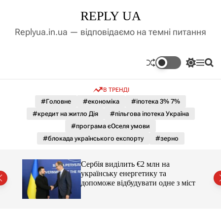
П
REPLY UA
е
р
Replyua.in.ua — відповідаємо на темні питання
е
й
т
П
М
П
и
е
е
о
д
р
н
ш
В ТРЕНДІ
е
ю
у
о
м
к
#Головне
#економіка
#іпотека 3% 7%
в
и
м
#кредит на житло Дія
#пільгова іпотека Україна
к
і
а
#програма єОселя умови
ч
с
#блокада українського експорту
#зерно
к
т
о
у
л
гучні
Сербія виділить €2 млн на
ь
українську енергетику та
о
допоможе відбудувати одне з міст
р
о
в
о
г