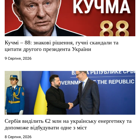
п
и
с
Кучмі – 88: знакові рішення, гучні скандали та
і
цитати другого президента України
9 Серпня, 2026
в
Сербія виділить €2 млн на українську енергетику та
допоможе відбудувати одне з міст
8 Серпня, 2026