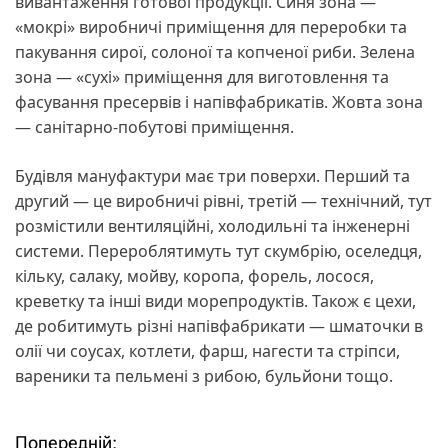
вивантаження готової продукції. Синя зона —
«мокрі» виробничі приміщення для переробки та
пакування сирої, солоної та копченої риби. Зелена
зона — «сухі» приміщення для виготовлення та
фасування пресервів і напівфабрикатів. Жовта зона
— санітарно-побутові приміщення.
Будівля мануфактури має три поверхи. Перший та
другий — це виробничі рівні, третій — технічний, тут
розмістили вентиляційні, холодильні та інженерні
системи. Перероблятимуть тут скумбрію, оселедця,
кільку, салаку, мойву, коропа, форель, лосося,
креветку та інші види морепродуктів. Також є цехи,
де робитимуть різні напівфабрикати — шматочки в
олії чи соусах, котлети, фарш, нагести та стріпси,
вареники та пельмені з рибою, бульйони тощо.
Попередній: