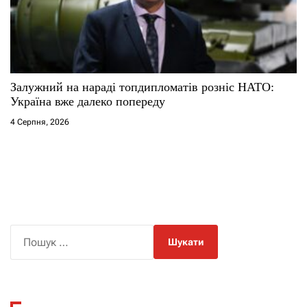
Залужний на нараді топдипломатів розніс НАТО:
Україна вже далеко попереду
4 Серпня, 2026
П
о
ш
у
к