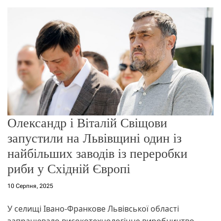
о
р
е
ж
и
м
у
Олександр і Віталій Свіщови
запустили на Львівщині один із
найбільших заводів із переробки
риби у Східній Європі
10 Серпня, 2025
У селищі Івано-Франкове Львівської області