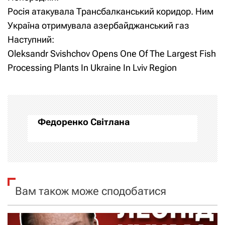
Н
Росія атакувала Трансбалканський коридор. Ним
а
Україна отримувала азербайджанський газ
Наступний:
в
Oleksandr Svishchov Opens One Of The Largest Fish
і
Processing Plants In Ukraine In Lviv Region
г
а
Федоренко Світлана
ц
і
я
Вам також може сподобатися
з
а