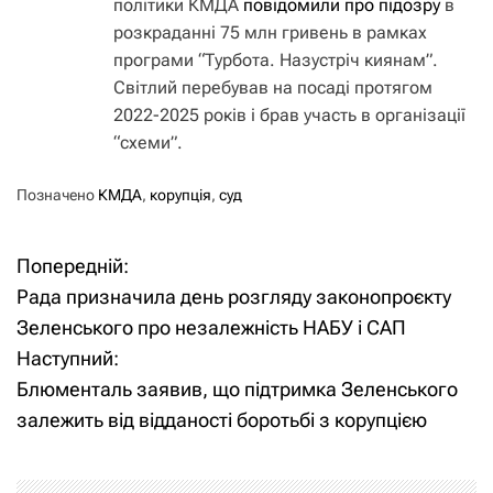
політики КМДА
повідомили про підозру
в
розкраданні 75 млн гривень в рамках
програми “Турбота. Назустріч киянам”.
Світлий перебував на посаді протягом
2022-2025 років і брав участь в організації
“схеми”.
Позначено
КМДА
,
корупція
,
суд
Попередній:
Н
Рада призначила день розгляду законопроєкту
а
Зеленського про незалежність НАБУ і САП
Наступний:
в
Блюменталь заявив, що підтримка Зеленського
і
залежить від відданості боротьбі з корупцією
г