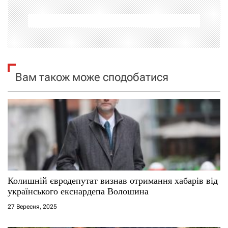
а
ц
і
я
Вам також може сподобатися
з
а
п
и
с
Колишній євродепутат визнав отримання хабарів від
українського екснардепа Волошина
і
27 Вересня, 2025
в