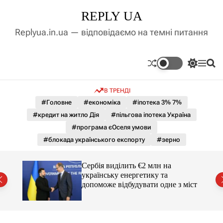
П
REPLY UA
е
р
Replyua.in.ua — відповідаємо на темні питання
е
й
т
П
М
П
и
е
е
о
д
р
н
ш
В ТРЕНДІ
е
ю
у
о
м
к
#Головне
#економіка
#іпотека 3% 7%
в
и
м
#кредит на житло Дія
#пільгова іпотека Україна
к
і
а
#програма єОселя умови
ч
с
#блокада українського експорту
#зерно
к
т
о
у
л
гучні
Сербія виділить €2 млн на
ь
українську енергетику та
о
допоможе відбудувати одне з міст
р
о
в
о
г