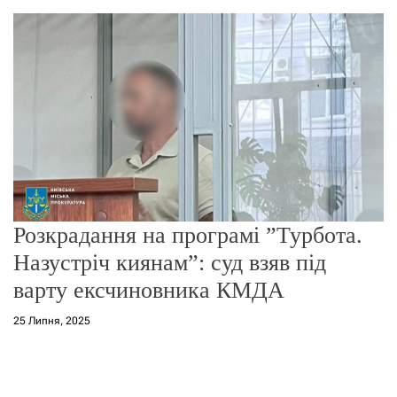
о
р
е
ж
и
м
у
Розкрадання на програмі ”Турбота.
Назустріч киянам”: суд взяв під
варту ексчиновника КМДА
25 Липня, 2025