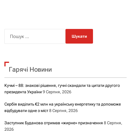
П
о
ш
у
к
Гарячі Новини
:
Кучмі – 88: знакові рішення, гучні скандали та цитати другого
президента України
9 Серпня, 2026
Сербія виділить €2 млн на українську енергетику та допоможе
відбудувати одне з міст
8 Серпня, 2026
Заступник Буданова отримав «жирне» призначення
8 Серпня,
2026