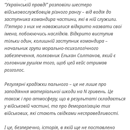
“Українській правді” розповіли шестеро
військовослужбовців різного рангу – від водія до
заступника командира частини, які в ній служили.
П’ятеро з них не наважилися відкрито назвати свої
імена, побоюючись наслідків. Відкрито виступив
тільки один, колишній заступник командира –
начальник групи морально-психологічного
забезпечення, полковник Ельхан Солтанов, який є
головним рушієм того, щоб цей кейс отримав
розголос.
Регулярні крадіжки пального – це не лише про
заподіяння матеріальної шкоди на N гривень. Це
також і про атмосферу, що в результаті складається
у військовій частині, та про деморалізацію тих
військових, які стають свідками несправедливості.
І це, безперечно, історія, в якій ще не поставлено