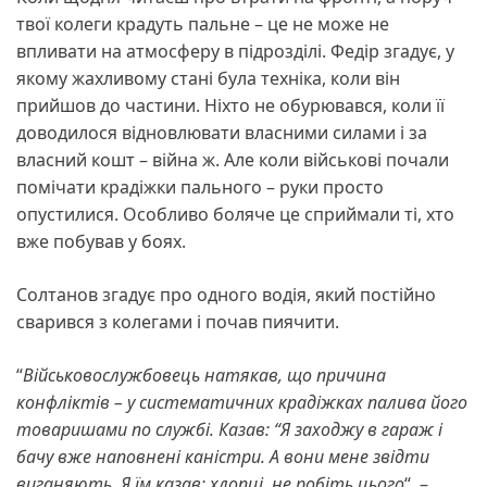
твої колеги крадуть пальне – це не може не
впливати на атмосферу в підрозділі. Федір згадує, у
якому жахливому стані була техніка, коли він
прийшов до частини. Ніхто не обурювався, коли її
доводилося відновлювати власними силами і за
власний кошт – війна ж. Але коли військові почали
помічати крадіжки пального – руки просто
опустилися. Особливо боляче це сприймали ті, хто
вже побував у боях.
Солтанов згадує про одного водія, який постійно
сварився з колегами і почав пиячити.
“
Військовослужбовець натякав, що причина
конфліктів – у систематичних крадіжках палива його
товаришами по службі. Казав: “Я заходжу в гараж і
бачу вже наповнені каністри. А вони мене звідти
виганяють. Я їм казав: хлопці, не робіть цього
“, –