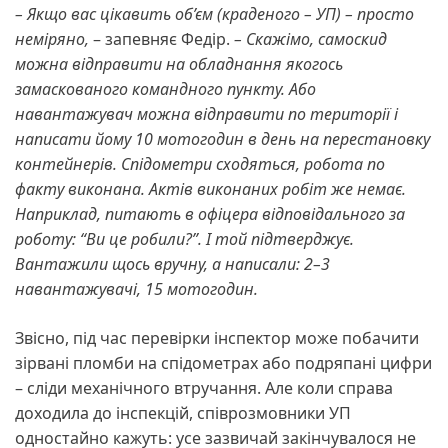
– Якщо вас цікавить об’єм (краденого – УП) – просто
неміряно,
– запевняє Федір.
– Скажімо, самоскид
можна відправити на обладнання якогось
замаскованого командного пункту. Або
навантажувач можна відправити по території і
написати йому 10 мотогодин в день на перестановку
контейнерів. Спідометри сходяться, робота по
факту виконана. Актів виконаних робіт же немає.
Наприклад, питають в офіцера відповідального за
роботу: “Ви це робили?”. І той підтверджує.
Вантажили щось вручну, а написали: 2–3
навантажувачі, 15 мотогодин.
Звісно, під час перевірки інспектор може побачити
зірвані пломби на спідометрах або подряпані цифри
– сліди механічного втручання. Але коли справа
доходила до інспекцій, співрозмовники УП
одностайно кажуть: усе зазвичай закінчувалося не