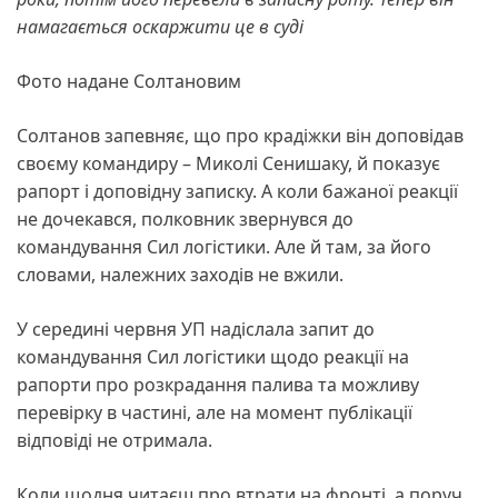
намагається оскаржити це в суді
Фото надане Солтановим
Солтанов запевняє, що про крадіжки він доповідав
своєму командиру – Миколі Сенишаку, й показує
рапорт і доповідну записку. А коли бажаної реакції
не дочекався, полковник звернувся до
командування Сил логістики. Але й там, за його
словами, належних заходів не вжили.
У середині червня УП надіслала запит до
командування Сил логістики щодо реакції на
рапорти про розкрадання палива та можливу
перевірку в частині, але на момент публікації
відповіді не отримала.
Коли щодня читаєш про втрати на фронті, а поруч