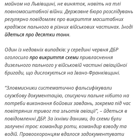
майном на Львівщині, не виняток, навіть на тлі
повномасштабної війни. Державне бюро розслідувань
регулярно повідомляє про викриття масштабних
крадіжок пального в різних військових частинах. Іноді
йдеться про десятки тонн
.
Один із недавніх випадків: у середині червня ДБР
оголосило
про викриття схеми
привласнення
дизельного пального у військовій частині авіаційної
бригади, що дислокується на Івано-Франківщині.
“Зловмисники систематично фальсифікували
службову документацію, списуючи пальне нібито на
потреби виконання бойових завдань, зокрема під час
повітряних тривог та зльотів авіації”, – йдеться в
повідомленні ДБР. За їхніми даними, до схеми були
залучені троє: командир роти, командир взводу та
водій. Правоохоронцям вдалося задокументувати