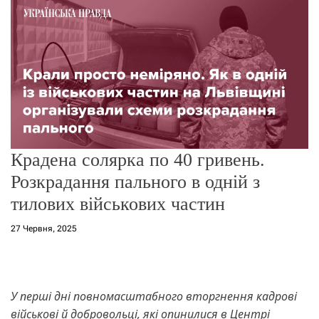
о
р
е
ж
и
м
у
Крадена солярка по 40 гривень.
Розкрадання пального в одній з
тилових військових частин
27 Червня, 2025
У перші дні повномасштабного вторгнення кадрові
військові й добровольці, які опинилися в Центрі