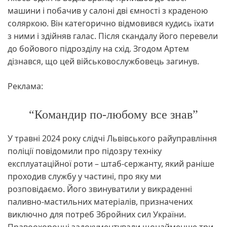
машини і побачив у салоні дві ємності з краденою
соляркою. Він категорично відмовився кудись їхати
з ними і здійняв галас. Після скандалу його перевели
до бойового підрозділу на схід. Згодом Артем
дізнався, що цей військовослужбовець загинув.
Реклама:
“Командир по-любому все знав”
У травні 2024 року слідчі Львівського райуправління
поліції повідомили про підозру техніку
експлуатаційної роти – штаб-сержанту, який раніше
проходив службу у частині, про яку ми
розповідаємо. Його звинуватили у викраденні
паливно-мастильних матеріалів, призначених
виключно для потреб Збройних сил України.
Правоохоронці задокументували щонайменше три