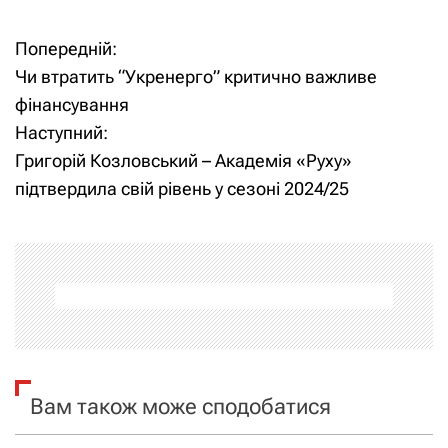
Попередній:
Н
Чи втратить “Укренерго” критично важливе
а
фінансування
Наступний:
в
Григорій Козловський – Академія «Руху»
і
підтвердила свій рівень у сезоні 2024/25
г
а
ц
і
я
Вам також може сподобатися
з