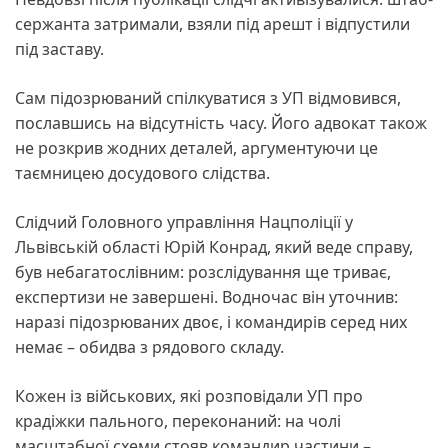
сержанта затримали, взяли під арешт і відпустили
під заставу.
Сам підозрюваний спілкуватися з УП відмовився,
пославшись на відсутність часу. Його адвокат також
не розкрив жодних деталей, аргументуючи це
таємницею досудового слідства.
Слідчий Головного управління Нацполіції у
Львівській області Юрій Конрад, який веде справу,
був небагатослівним: розслідування ще триває,
експертизи не завершені. Водночас він уточнив:
наразі підозрюваних двоє, і командирів серед них
немає – обидва з рядового складу.
Кожен із військових, які розповідали УП про
крадіжки пального, переконаний: на чолі
масштабної схеми стояв командир частини –