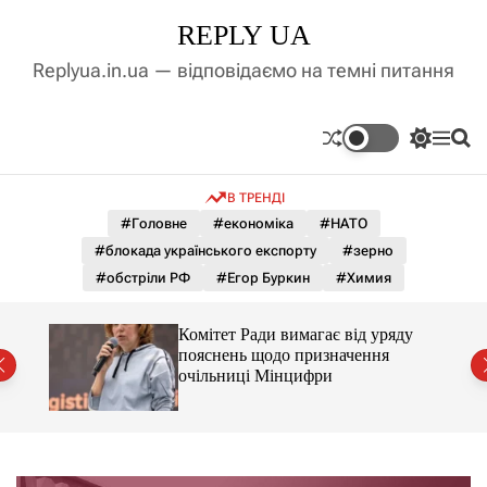
П
REPLY UA
е
р
Replyua.in.ua — відповідаємо на темні питання
е
й
т
П
М
П
и
е
е
о
д
р
н
ш
В ТРЕНДІ
е
ю
у
о
м
к
#Головне
#економіка
#НАТО
в
и
м
#блокада українського експорту
#зерно
к
і
а
#обстріли РФ
#Егор Буркин
#Химия
ч
с
к
т
о
Комітет Ради вимагає від уряду
у
л
пояснень щодо призначення
ь
очільниці Мінцифри
о
р
о
в
о
г