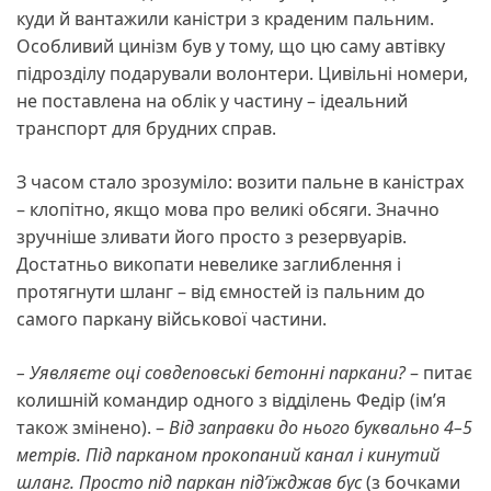
куди й вантажили каністри з краденим пальним.
Особливий цинізм був у тому, що цю саму автівку
підрозділу подарували волонтери. Цивільні номери,
не поставлена на облік у частину – ідеальний
транспорт для брудних справ.
З часом стало зрозуміло: возити пальне в каністрах
– клопітно, якщо мова про великі обсяги. Значно
зручніше зливати його просто з резервуарів.
Достатньо викопати невелике заглиблення і
протягнути шланг – від ємностей із пальним до
самого паркану військової частини.
– Уявляєте оці совдеповські бетонні паркани?
– питає
колишній командир одного з відділень Федір (ім’я
також змінено). –
Від заправки до нього буквально 4–5
метрів. Під парканом прокопаний канал і кинутий
шланг. Просто під паркан під’їжджав бус
(з бочками