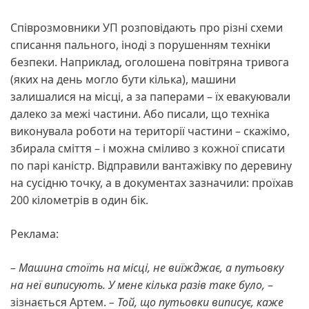
Співрозмовники УП розповідають про різні схеми
списання пального, іноді з порушенням техніки
безпеки. Наприклад, оголошена повітряна тривога
(яких на день могло бути кілька), машини
залишалися на місці, а за паперами – їх евакуювали
далеко за межі частини. Або писали, що техніка
виконувала роботи на території частини – скажімо,
збирала сміття – і можна сміливо з кожної списати
по парі каністр. Відправили вантажівку по деревину
на сусідню точку, а в документах зазначили: проїхав
200 кілометрів в один бік.
Реклама:
– Машина стоїть на місці, не виїжджає, а путьовку
на неї виписують. У мене кілька разів
таке було,
–
зізнається Артем.
– Той, що путьовки виписує, каже