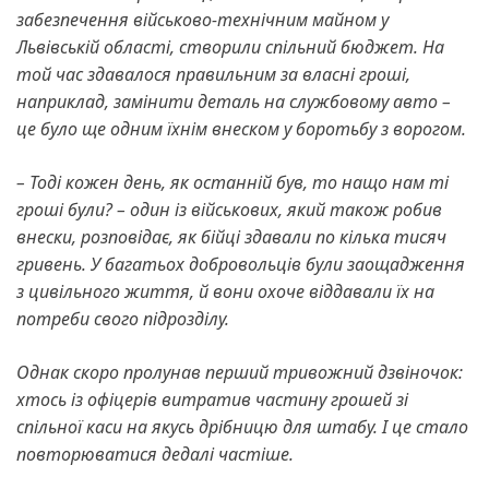
забезпечення військово-технічним майном у
Львівській області, створили спільний бюджет. На
той час здавалося правильним за власні гроші,
наприклад, замінити деталь на службовому авто –
це було ще одним їхнім внеском у боротьбу з ворогом.
– Тоді кожен день, як останній був, то нащо нам ті
гроші були? – один із військових, який також робив
внески, розповідає, як бійці здавали по кілька тисяч
гривень. У багатьох добровольців були заощадження
з цивільного життя, й вони охоче віддавали їх на
потреби свого підрозділу.
Однак скоро пролунав перший тривожний дзвіночок:
хтось із офіцерів витратив частину грошей зі
спільної каси на якусь дрібницю для штабу. І це стало
повторюватися дедалі частіше.