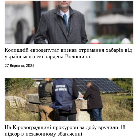
а
п
и
с
Колишній євродепутат визнав отримання хабарів від
українського екснардепа Волошина
і
27 Вересня, 2025
в
На Кіровоградщині прокурори за добу вручили 18
підозр в незаконному збагаченні