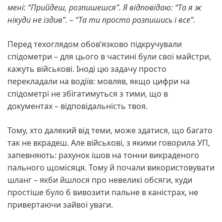
мені: “Прийдеш, розпишешся”. Я відповідаю: “Та я ж
нікуди не їздив”. – “Та ти просто розпишись і все”.
Перед техоглядом обов’язково підкручували
спідометри – для цього в частині були свої майстри,
кажуть військові. Іноді цю задачу просто
перекладали на водіїв: мовляв, якщо цифри на
спідометрі не збігатимуться з тими, що в
документах – відповідальність твоя.
Тому, хто далекий від теми, може здатися, що багато
так не вкрадеш. Але військові, з якими говорила УП,
запевняють: рахунок ішов на тонни викраденого
пального щомісяця. Тому й почали використовувати
шланг – якби йшлося про невеликі обсяги, куди
простіше було б вивозити пальне в каністрах, не
привертаючи зайвої уваги.