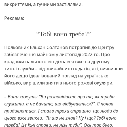
викриттями, а гучними застіллями.
Реклама:
“Тобі воно треба?”
Полковник Ельхан Солтанов потрапив до Центру
забезпечення майном у листопаді 2022-го. Про
крадіжки пального він дізнався вже на другому
тижні служби – від звичайних солдатів, які, виявивши
його дещо ідеалізований погляд на українське
військо, вирішили зняти з нього рожеві окуляри.
– Вони кажуть: “Ви розповідаєте про те, як треба
служити, а не бачите, що відбувається?”. Я почав
придивлятися. І стало трохи страшно, що люди до
цього вже звикли. “Ти що не знав? Ну і що? Тобі воно
треба? Це їхні справи, не лізь туди”. Ось так було.