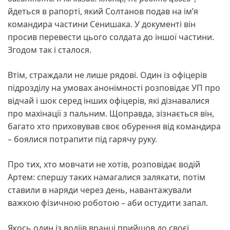
йдеться в рапорті, який Солтанов подав на ім’я
командира частини Сенишака. У документі він
просив перевести цього солдата до іншої частини.
Згодом так і сталося.
Втім, страждали не лише рядові. Один із офіцерів
підрозділу на умовах анонімності розповідає УП про
відчай і шок серед інших офіцерів, які дізнавалися
про махінації з пальним. Щоправда, зізнається він,
багато хто приховував своє обурення від командира
– боялися потрапити під гарячу руку.
Про тих, хто мовчати не хотів, розповідає водій
Артем: спершу таких намагалися залякати, потім
ставили в наряди через день, навантажували
важкою фізичною роботою – аби остудити запал.
Якось один із водіїв вранці прийшов до своєї