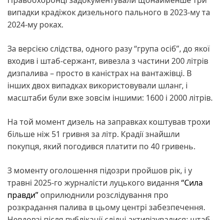
випадки крадіжок дизельного пального в 2023-му та
2024-му роках.
За версією слідства, одного разу “група осіб”, до якої
входив і штаб-сержант, вивезла з частини 200 літрів
дизпалива – просто в каністрах на вантажівці. В
інших двох випадках використовували шланг, і
масштаби були вже зовсім іншими: 1600 і 2000 літрів.
На той момент дизель на заправках коштував трохи
більше ніж 51 гривня за літр. Крадії знайшли
покупця, який погодився платити по 40 гривень.
З моменту оголошення підозри пройшов рік, і у
травні 2025-го журналісти луцького видання
“Сила
правди”
оприлюднили розслідування про
розкрадання палива в цьому центрі забезпечення.
Невдовзі після публікації слідчі активізувалися: штаб-