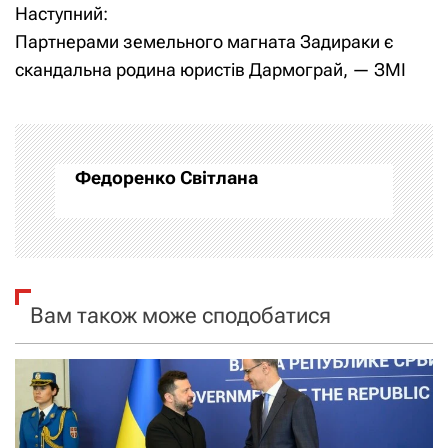
Наступний:
в
Партнерами земельного магната Задираки є
і
скандальна родина юристів Дармограй, — ЗМІ
г
а
Федоренко Світлана
ц
і
я
Вам також може сподобатися
з
а
п