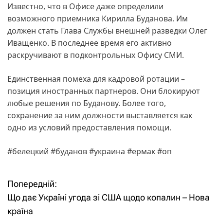
Известно, что в Офисе даже определили
возможного приемника Кирилла Буданова. Им
должен стать Глава Службы внешней разведки Олег
Иващенко. В последнее время его активно
раскручивают в подконтрольных Офису СМИ.
Единственная помеха для кадровой ротации –
позиция иностранных партнеров. Они блокируют
любые решения по Буданову. Более того,
сохранение за ним должности выставляется как
одно из условий предоставления помощи.
#белецкий #буданов #украина #ермак #оп
Попередній:
Н
Що дає Україні угода зі США щодо копалин – Нова
а
країна