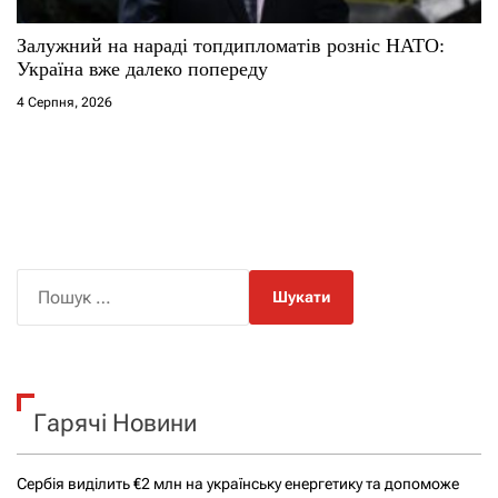
Залужний на нараді топдипломатів розніс НАТО:
Україна вже далеко попереду
4 Серпня, 2026
П
о
ш
у
к
Гарячі Новини
:
Сербія виділить €2 млн на українську енергетику та допоможе