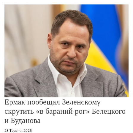
о
р
е
ж
и
м
у
Ермак пообещал Зеленскому
скрутить «в бараний рог» Белецкого
и Буданова
28 Травня, 2025