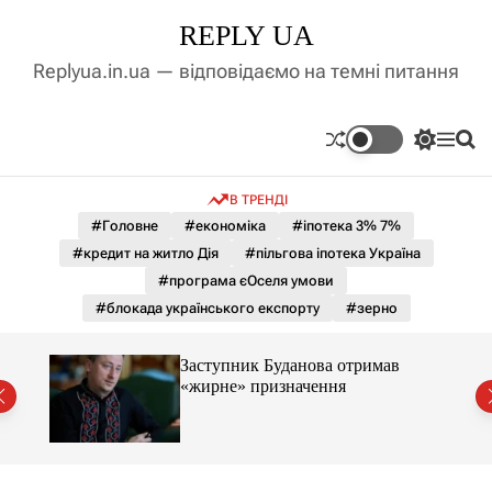
П
REPLY UA
е
р
Replyua.in.ua — відповідаємо на темні питання
е
й
т
П
М
П
и
е
е
о
д
р
н
ш
В ТРЕНДІ
е
ю
у
о
м
к
#Головне
#економіка
#іпотека 3% 7%
в
и
м
#кредит на житло Дія
#пільгова іпотека Україна
к
і
а
#програма єОселя умови
ч
с
#блокада українського експорту
#зерно
к
т
о
у
л
Заступник Буданова отримав
ь
«жирне» призначення
о
міст
р
о
в
о
г