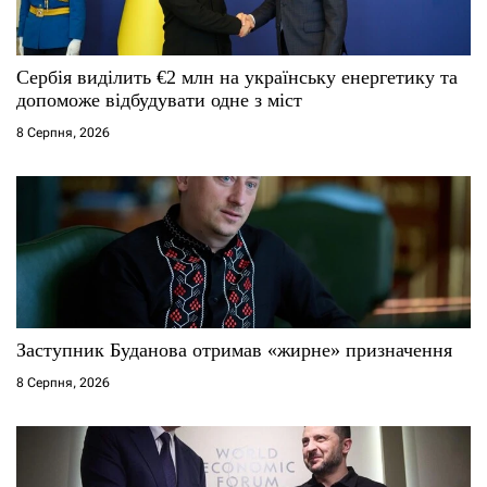
и
с
Сербія виділить €2 млн на українську енергетику та
і
допоможе відбудувати одне з міст
8 Серпня, 2026
в
Заступник Буданова отримав «жирне» призначення
8 Серпня, 2026