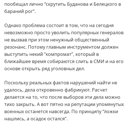
пообещал лично “скрутить Буданова и Белецкого в
бараний рог”.
Однако проблема состоит в том, что на сегодня
невозможно просто уволить популярных генералов
не вызвав при этом ненужный общественный
резонанс. Потому главным инструментом должен
выступить некий “компромат”, который в
ближайшее время собираются слить в СМИ и на его
основе открыть ряд уголовных дел.
Поскольку реальных фактов нарушений найти не
удалось, дела откровенно фабрикуют. Расчет
делается на то, что после выборов эти дела можно
тихо закрыть. А вот пятно на репутации упомянутых
военных останется навсегда. По принципу “ложки
нашлись, а осадок остался”.