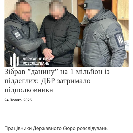
о
р
е
ж
и
м
у
Зібрав ”данину” на 1 мільйон із
підлеглих: ДБР затримало
підполковника
24 Лютого, 2025
Працівники Державного бюро розслідувань