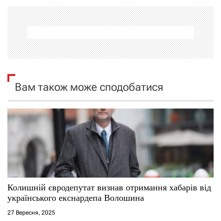
а
ц
і
я
Вам також може сподобатися
з
а
п
и
с
Колишній євродепутат визнав отримання хабарів від
українського екснардепа Волошина
і
27 Вересня, 2025