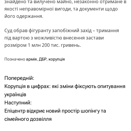
знайдено та вилучено майно, незаконно отримане в
якості неправомірної вигоди, та документи щодо
його одержання.
Суд обрав фігуранту запобіжний захід – тримання
під вартою з можливістю внесення застави
розміром 1 млн 200 тис. гривень.
Позначено
армія
,
ДБР
,
корупція
Попередній:
Н
Корупція в цифрах: які зміни фіксують опитування
а
українців
Наступний:
в
Епіцентр відкриє новий простір шопінгу та
і
сімейного дозвілля
г