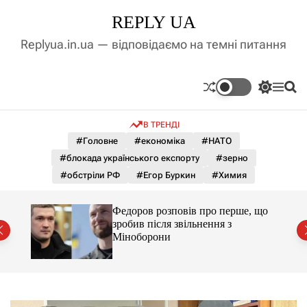
П
REPLY UA
е
р
Replyua.in.ua — відповідаємо на темні питання
е
й
т
П
М
П
и
е
е
о
д
р
н
ш
В ТРЕНДІ
е
ю
у
о
м
к
#Головне
#економіка
#НАТО
в
и
м
#блокада українського експорту
#зерно
к
і
а
#обстріли РФ
#Егор Буркин
#Химия
ч
с
к
т
о
я за
Федоров розповів про перше, що
у
л
ишали
зробив після звільнення з
ь
Міноборони
о
р
о
в
о
г