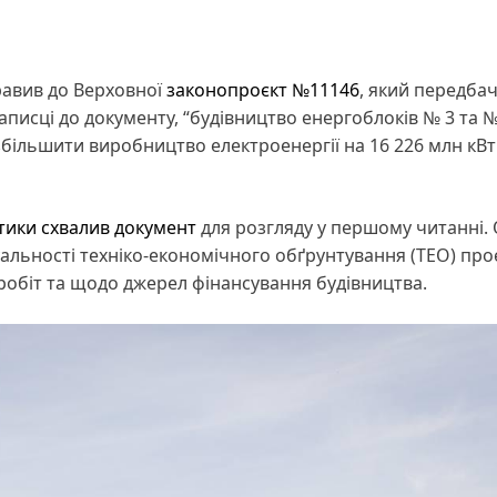
правив до Верховної
законопроєкт №11146
, який передба
аписці до документу, “будівництво енергоблоків № 3 та №
більшити виробництво електроенергії на 16 226 млн кВт·
тики схвалив документ
для розгляду у першому читанні.
альності техніко-економічного обґрунтування (ТЕО) проє
 робіт та щодо джерел фінансування будівництва.