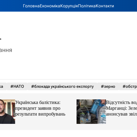
Головна
Економіка
Корупція
Політика
Контакти
A
тання
ка
#НАТО
#блокада українського експорту
#зерно
#обстр
Українська балістика:
Відсутність води 
президент заявив про
Марганці: Зеленс
результати випробувань
анонсував звільн