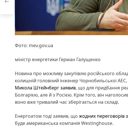
цю з
Фото: mev.gov.ua
міністр енергетики Герман Галущенко
Новина про можливу закупівлю російського облад
колишній головний інженер Чорнобильської АЕС, е
Микола Штейнберг заявив
, що для придбання реа
Болгарією, але й з Росією. Крім того, він наголос
воно вже тривалий час зберігається на складі.
Енергоатом тоді заявив, що
жодних переговорів з
буде американська компанія Westinghouse.