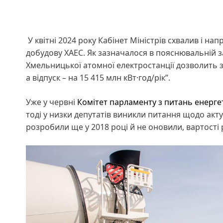
У квітні 2024 року Кабінет Міністрів схвалив і на
добудову ХАЕС. Як зазначалося в пояснювальній з
Хмельницької атомної електростанції дозволить з
а відпуск – на 15 415 млн кВт·год/рік”.
Уже у червні
Комітет парламенту з питань енерге
тоді у низки депутатів виникли питання щодо акту
розробили ще у 2018 році й не оновили, вартості