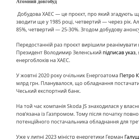
Атомний довгобуд
Добудова ХАЕС — це проєкт, про який згадують щ
зводити ще у 1985 році, четвертий — через рік. Ал
85%, четвертий — 25-30%. Згодом добудову анонсув
Передостанній раз проєкт вирішили реанімувати 
Президент Володимир Зеленський
підписав указ
,
енергоблоків на ХАЕС.
У жовтні 2020 року очільник Енергоатома
Петро К
млрд грн. Планувалося, що обладнання постачатим
Чеський експортний банк.
На той час компанія Skoda JS знаходилася у власно
пов’язана із Газпромом. Тому після початку пов
потенційного постачальника обладнання для тре
Уже у липні 2023 міністр енергетики Герман
Галущ