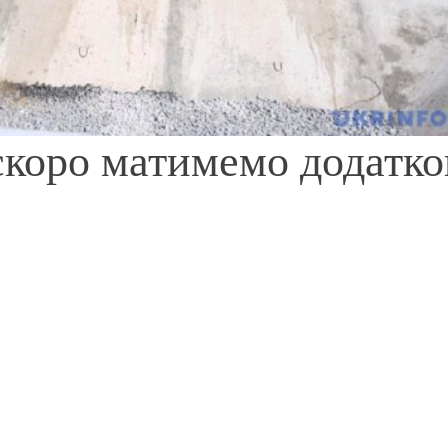
коро матимемо додатко