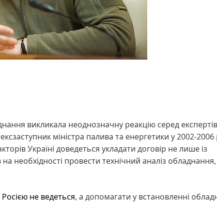
нання викликала неоднозначну реакцію серед експертів.
ксзаступник міністра палива та енергетики у 2002-2006
кторів Україні доведеться укладати договір не лише із
ив на необхідності провести технічний аналіз обладнання
 Росією не ведеться
, а допомагати у встановленні обла