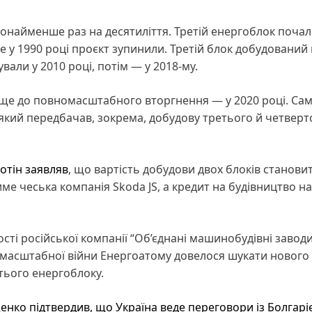
онайменше раз на десятиліття. Третій енергоблок поча
е у 1990 році проєкт зупинили. Третій блок добудований 
али у 2010 році, потім — у 2018-му.
ще до повномасштабного вторгнення — у 2020 році. Сам
 який передбачав, зокрема, добудову третього й четверт
отін заявляв
, що вартість добудови двох блоків станови
е чеська компанія Skoda JS, а кредит на будівництво н
сті російської компанії “Об’єднані машинобудівні заводи
номасштабної війни Енергоатому довелося шукати нового
тього енергоблоку.
енко підтвердив, що Україна веде переговори із Болгарі