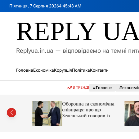
П
П’ятниця, 7 Серпня 2026
4
:
45
:
45
AM
е
р
REPLY U
е
й
т
и
Replyua.in.ua — відповідаємо на темні пи
д
о
в
Головна
Економіка
Корупція
Політика
Контакти
м
і
с
В ТРЕНДІ
#Головне
#економі
т
у
агає від
Оборонна та економічна
щодо
співпраця: про що
льниці
Зеленський говорив із
главою МЗС Азербайджану