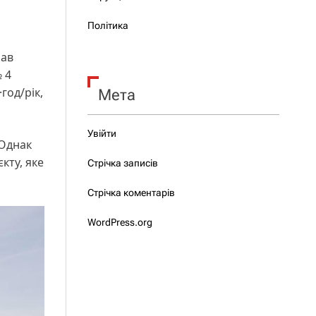
Політика
чав
 4
год/рік,
Мета
Увійти
 Однак
кту, яке
Стрічка записів
Стрічка коментарів
WordPress.org