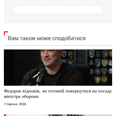
а
ц
і
я
Вам також може сподобатися
з
а
п
и
с
Федоров відповів, чи готовий повернутися на посаду
міністра оборони
і
7 Серпня, 2026
в