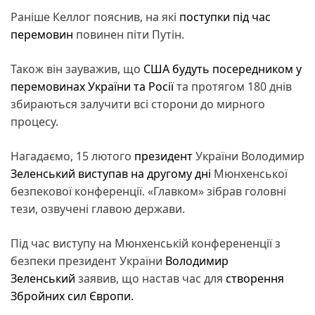
Раніше Келлог пояснив, на які
поступки під час
перемовин
повинен піти Путін.
Також він зауважив, що
США будуть посередником у
перемовинах України та Росії
та протягом 180 днів
збираються залучити всі сторони до мирного
процесу.
Нагадаємо, 15 лютого
президент
України Володимир
Зеленський виступав на другому дні
Мюнхенської
безпекової конференції. «Главком» зібрав головні
тези, озвучені главою держави.
Під час виступу на Мюнхенській конферененції з
безпеки президент України
Володимир
Зеленський
заявив, що настав час для
створення
Збройних сил Європи.