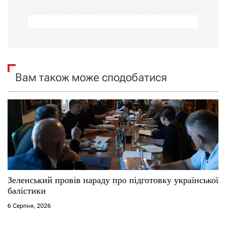
а
ц
і
я
Вам також може сподобатися
з
а
п
и
с
Зеленський провів нараду про підготовку української
балістики
і
6 Серпня, 2026
в