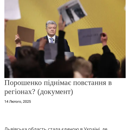
о
р
е
ж
и
м
у
Порошенко піднімає повстання в
регіонах? (документ)
14 Лютого, 2025
Львівська область стала єдиною в Україні, де