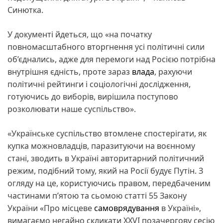
Синютка.
У документі йдеться, що «на початку
повномасштабного вторгнення усі політичні сили
об’єднались, адже для перемоги над Росією потрібна
внутрішня єдність, проте зараз
влада
, рахуючи
політичні рейтинги і соціологічні дослідження,
готуючись до виборів, вирішила поступово
розколювати наше суспільство».
«Українське суспільство втомлене спостерігати, як
купка можновладців, паразитуючи на воєнному
стані, зводить в Україні авторитарний політичний
режим, подібний тому, який на Росії будує Путін. З
огляду на це, користуючись правом, передбаченим
частинами п’ятою та сьомою статті 55 Закону
України «Про місцеве
самоврядування
в Україні»,
вимагаємо негайно скликати XXVI позачергову сесію