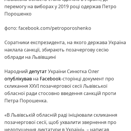
перемогу на виборах у 2019 році одержав Петро
Порошенко
фото: facebook.com/petroporoshenko
Соратники експрезидента, на якого держава Україна
наклала санкції, збирають позачергову сесію
облради на Львівщині
Народний
депутат
України Синютка Олег
опублікував
на
Facebook
-сторінці документ про
скликання XXVI позачергової сесії Львівської
обласної ради стосовно введення санкцій проти
Петра Порошенка.
«В Львівській обласній раді ініціювали скликання
позачергової сесії, щоб ухвалити звернення про
недопущення диктатури в Україні», – написав