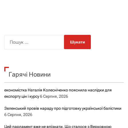
П
о
ш
у
к
Гарячі Новини
:
економістка Наталія Колесніченко пояснила наслідки для
експорту цін і курсу
6 Серпня, 2026
Зеленський провів нараду про підготовку української балістики
6 Серпня, 2026
Цей парламент вже не впізнати. Що сталося з Верховною