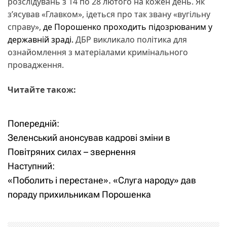
розслідувань з 14 по 28 лютого на кожен день. Як
з’ясував «Главком», ідеться про так звану «вугільну
справу»,
де Порошенко проходить підозрюваним у
державній зраді.
ДБР викликало політика для
ознайомлення з матеріалами кримінального
провадження.
Читайте також:
Попередній:
Н
Зеленський анонсував кадрові зміни в
а
Повітряних силах – звернення
Наступний:
в
«Поболить і перестане». «Слуга народу» дав
і
пораду прихильникам Порошенка
г