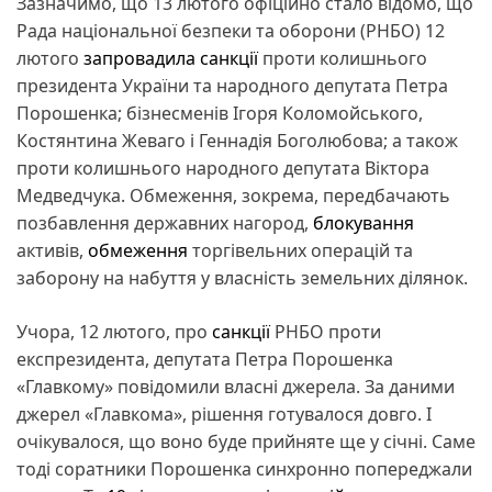
Зазначимо, що 13 лютого офіційно стало відомо, що
Рада національної безпеки та оборони (РНБО) 12
лютого
запровадила санкції
проти колишнього
президента України та народного депутата Петра
Порошенка; бізнесменів Ігоря Коломойського,
Костянтина Жеваго і Геннадія Боголюбова; а також
проти колишнього народного депутата Віктора
Медведчука. Обмеження, зокрема, передбачають
позбавлення державних нагород,
блокування
активів,
обмеження
торгівельних операцій та
заборону на набуття у власність земельних ділянок.
Учора, 12 лютого, про
санкції
РНБО проти
експрезидента, депутата Петра Порошенка
«Главкому» повідомили власні джерела. За даними
джерел «Главкома», рішення готувалося довго. І
очікувалося, що воно буде прийняте ще у січні. Саме
тоді соратники Порошенка синхронно попереджали