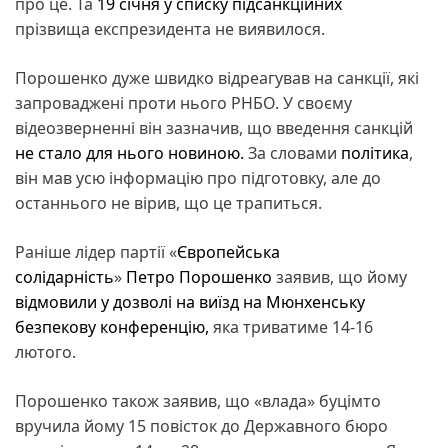
про це. Та
19 січня у списку підсанкційних
прізвища експрезидента не виявилося.
Порошенко дуже швидко відреагував на санкції, які
запроваджені проти нього РНБО. У своєму
відеозверненні він зазначив, що введення санкцій
не стало для нього новиною.
За словами
політика
,
він мав усю інформацію про підготовку, але до
останнього не вірив, що це трапиться.
Раніше лідер партії «
Європейська
солідарність
»
Петро Порошенко
заявив, що йому
відмовили у дозволі на виїзд на Мюнхенську
безпекову конференцію,
яка триватиме 14-16
лютого.
Порошенко також заявив, що «влада» буцімто
вручила йому 15 повісток до Державного бюро