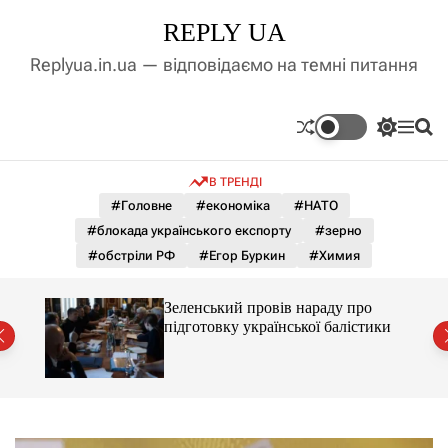
П
REPLY UA
е
р
Replyua.in.ua — відповідаємо на темні питання
е
й
т
П
М
П
и
е
е
о
д
р
н
ш
В ТРЕНДІ
е
ю
у
о
м
к
#Головне
#економіка
#НАТО
в
и
м
#блокада українського експорту
#зерно
к
і
а
#обстріли РФ
#Егор Буркин
#Химия
ч
с
к
т
о
ченко
Зеленський провів нараду про
у
л
рту
підготовку української балістики
ь
о
р
о
в
о
г