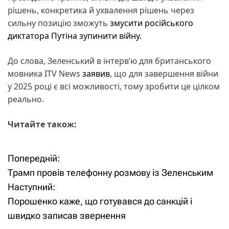
рішень, конкретика й ухвалення рішень через
сильну позицію зможуть
змусити російського
диктатора Путіна зупинити війну.
До слова, Зеленський в інтерв’ю для британського
мовника ITV News
заявив
, що для завершення війни
у 2025 році є всі можливості, тому зробити це цілком
реально.
Читайте також:
Попередній:
Н
Трамп провів телефонну розмову із Зеленським
а
Наступний:
Порошенко каже, що готувався до санкцій і
в
швидко записав звернення
і