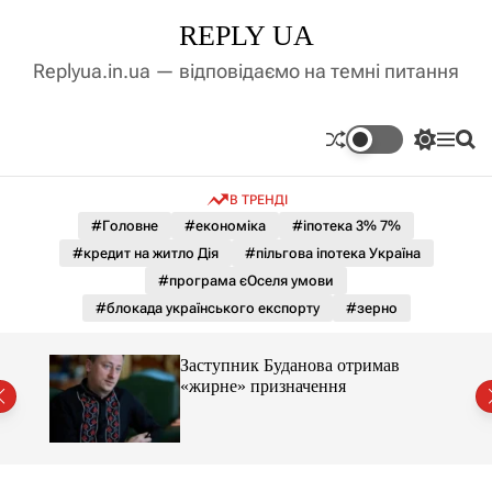
П
REPLY UA
е
р
Replyua.in.ua — відповідаємо на темні питання
е
й
т
П
М
П
и
е
е
о
д
р
н
ш
В ТРЕНДІ
е
ю
у
о
м
к
#Головне
#економіка
#іпотека 3% 7%
в
и
м
#кредит на житло Дія
#пільгова іпотека Україна
к
і
а
#програма єОселя умови
ч
с
#блокада українського експорту
#зерно
к
т
о
у
л
Заступник Буданова отримав
ь
«жирне» призначення
о
міст
р
о
в
о
г