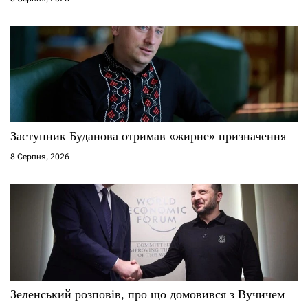
і
в
Заступник Буданова отримав «жирне» призначення
8 Серпня, 2026
Зеленський розповів, про що домовився з Вучичем