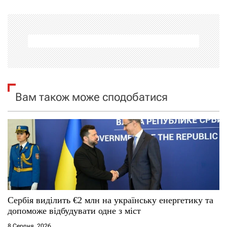
г
а
ц
і
Вам також може сподобатися
я
з
а
п
и
Сербія виділить €2 млн на українську енергетику та
допоможе відбудувати одне з міст
с
8 Серпня, 2026