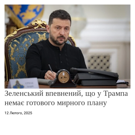
о
р
е
ж
и
м
у
Зеленський впевнений, що у Трампа
немає готового мирного плану
12 Лютого, 2025