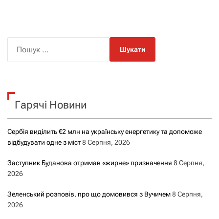
П
о
ш
у
к
Гарячі Новини
:
Сербія виділить €2 млн на українську енергетику та допоможе
відбудувати одне з міст
8 Серпня, 2026
Заступник Буданова отримав «жирне» призначення
8 Серпня,
2026
Зеленський розповів, про що домовився з Вучичем
8 Серпня,
2026