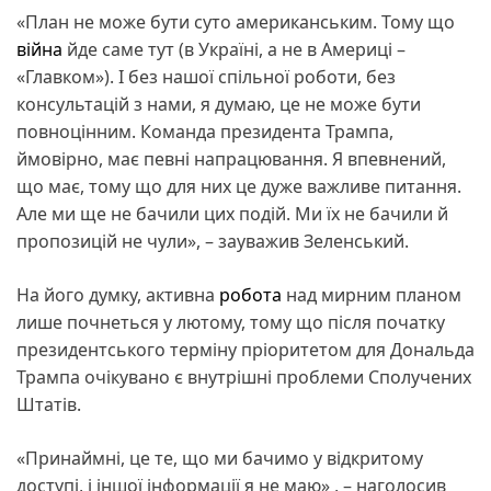
«План не може бути суто американським. Тому що
війна
йде саме тут (в Україні, а не в Америці –
«Главком»). І без нашої спільної роботи, без
консультацій з нами, я думаю, це не може бути
повноцінним. Команда президента Трампа,
ймовірно, має певні напрацювання. Я впевнений,
що має, тому що для них це дуже важливе питання.
Але ми ще не бачили цих подій. Ми їх не бачили й
пропозицій не чули», – зауважив Зеленський.
На його думку, активна
робота
над мирним планом
лише почнеться у лютому, тому що після початку
президентського терміну пріоритетом для Дональда
Трампа очікувано є внутрішні проблеми Сполучених
Штатів.
«Принаймні, це те, що ми бачимо у відкритому
доступі, і іншої інформації я не маю» , – наголосив