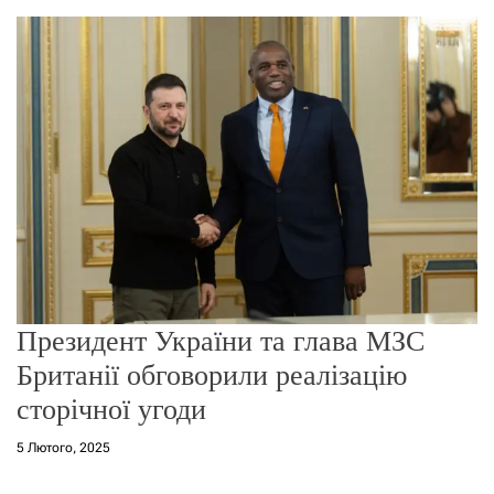
о
р
е
ж
и
м
у
Президент України та глава МЗС
Британії обговорили реалізацію
сторічної угоди
5 Лютого, 2025