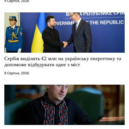
9 Серпня, 2026
в
Сербія виділить €2 млн на українську енергетику та
допоможе відбудувати одне з міст
8 Серпня, 2026