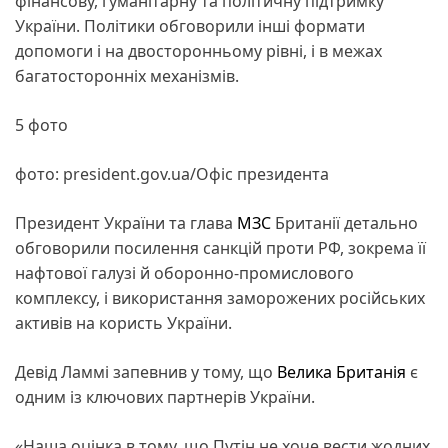
фінансову, гуманітарну та політичну підтримку
України. Політики обговорили інші формати
допомоги і на двосторонньому рівні, і в межах
багатосторонніх механізмів.
5 фото
фото: president.gov.ua/Офіс президента
Президент України та глава
МЗС
Британії детально
обговорили посилення санкцій проти РФ, зокрема її
нафтової галузі й оборонно-промислового
комплексу, і використання заморожених російських
активів на користь України.
Девід Ламмі запевнив у тому, що
Велика Британія
є
одним із ключових партнерів України.
«Наша оцінка в тому, що Путін не хоче вести жодних