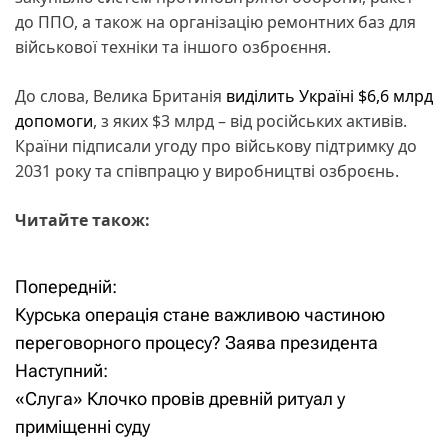
до ППО, а також на організацію ремонтних баз для
військової техніки та іншого озброєння.
До слова, Велика Британія
виділить Україні $6,6 млрд
допомоги
, з яких $3 млрд – від російських активів.
Країни підписали угоду про військову підтримку до
2031 року та співпрацю у виробництві озброєнь.
Читайте також:
Попередній:
Н
Курська операція стане важливою частиною
а
переговорного процесу? Заява президента
Наступний:
в
«Слуга» Клочко провів древній ритуал у
і
приміщенні суду