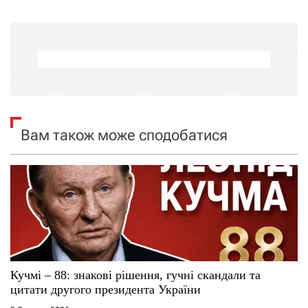
г
а
ц
і
я
Вам також може сподобатися
з
а
п
и
с
Кучмі – 88: знакові рішення, гучні скандали та
цитати другого президента України
і