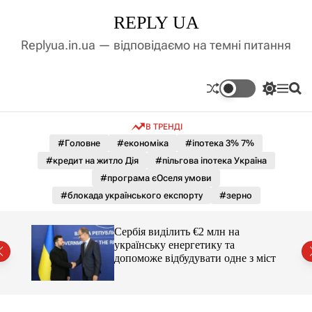
П
REPLY UA
е
р
Replyua.in.ua — відповідаємо на темні питання
е
й
т
П
М
П
и
е
е
о
д
р
н
ш
В ТРЕНДІ
е
ю
у
о
м
к
#Головне
#економіка
#іпотека 3% 7%
в
и
м
#кредит на житло Дія
#пільгова іпотека Україна
к
і
а
#програма єОселя умови
ч
с
#блокада українського експорту
#зерно
к
т
о
у
л
гучні
Сербія виділить €2 млн на
ь
українську енергетику та
о
допоможе відбудувати одне з міст
р
о
в
о
г