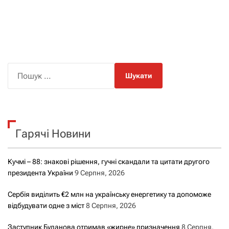
П
о
ш
у
к
Гарячі Новини
:
Кучмі – 88: знакові рішення, гучні скандали та цитати другого
президента України
9 Серпня, 2026
Сербія виділить €2 млн на українську енергетику та допоможе
відбудувати одне з міст
8 Серпня, 2026
Заступник Буданова отримав «жирне» призначення
8 Серпня,