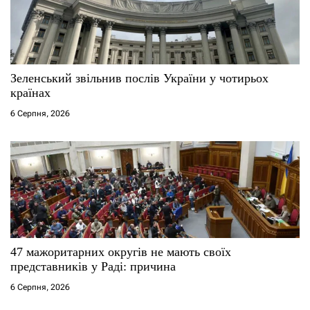
п
и
с
Зеленський звільнив послів України у чотирьох
країнах
і
6 Серпня, 2026
в
47 мажоритарних округів не мають своїх
представників у Раді: причина
6 Серпня, 2026