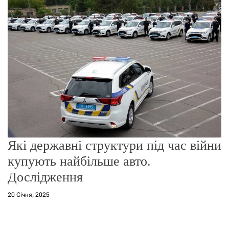
о
р
е
ж
и
м
у
Які державні структури під час війни
купують найбільше авто.
Дослідження
20 Січня, 2025