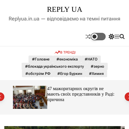
П
REPLY UA
е
р
Replyua.in.ua — відповідаємо на темні питання
е
й
т
П
М
П
и
е
е
о
д
р
н
ш
В ТРЕНДІ
е
ю
у
о
м
к
#Головне
#економіка
#НАТО
в
и
м
#блокада українського експорту
#зерно
к
і
а
#обстріли РФ
#Егор Буркин
#Химия
ч
с
к
т
о
47 мажоритарних округів не
у
л
мають своїх представників у Раді:
ь
причина
о
р
о
в
о
г