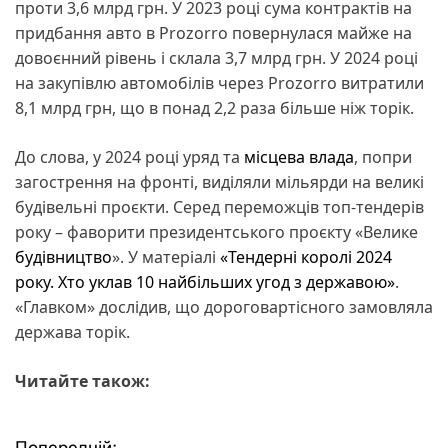
проти 3,6 млрд грн. У 2023 році сума контрактів на
придбання авто в Prozorro повернулася майже на
довоєнний рівень і склала 3,7 млрд грн. У 2024 році
на закупівлю автомобілів через Prozorro витратили
8,1 млрд грн, що в понад 2,2 раза більше ніж торік.
До слова, у 2024 році уряд та
місцева влада
, попри
загострення на фронті, виділяли мільярди на великі
будівельні проєкти. Серед переможців топ-тендерів
року – фаворити президентського проєкту «Велике
будівництво
». У матеріалі
«Тендерні королі 2024
року. Хто уклав 10 найбільших угод з державою»
.
«Главком» дослідив, що дороговартісного замовляла
держава торік.
Читайте також:
Попередній: