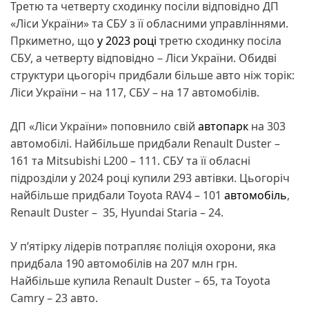
Третю та четверту сходинку посіли відповідно ДП
«Ліси України» та СБУ з її обласними управліннями.
Пркиметно, що
у 2023 році
третю сходинку посіла
СБУ, а четверту відповідно – Ліси України. Обидві
структури цьогоріч придбали більше авто ніж торік:
Ліси України – на 117, СБУ – на 17 автомобілів.
ДП «Ліси України» поповнило свій
автопарк
на 303
автомобілі. Найбільше придбали Renault Duster –
161 та Mitsubishi L200 – 111. СБУ та її обласні
підрозділи у 2024 році купили 293 автівки. Цьогоріч
найбільше придбали Toyota RAV4 – 101
автомобіль
,
Renault Duster – 35, Hyundai Staria – 24.
У п’ятірку лідерів потрапляє поліція охорони, яка
придбала 190 автомобілів на 207 млн грн.
Найбільше купила Renault Duster – 65, та Toyota
Camry – 23 авто.