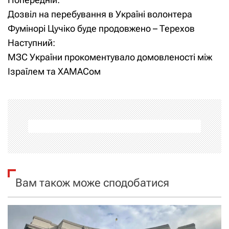
Н
Дозвіл на перебування в Україні волонтера
а
Фумінорі Цучіко буде продовжено – Терехов
Наступний:
в
МЗС України прокоментувало домовленості між
і
Ізраїлем та ХАМАСом
г
а
ц
і
я
Вам також може сподобатися
з
а