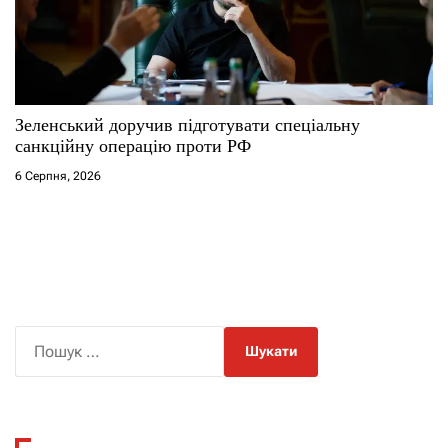
Зеленський доручив підготувати спеціальну
санкційну операцію проти РФ
6 Серпня, 2026
П
о
ш
у
к