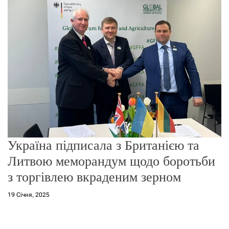
о
р
е
ж
и
м
у
Україна підписала з Британією та
Литвою меморандум щодо боротьби
з торгівлею вкраденим зерном
19 Січня, 2025