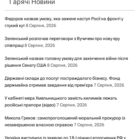
Гарячі Новини
:
Федоров назвав умову, яка зажене наступ Росії на фронті у
глухий кут
8 Серпня, 2026
Зеленський розпочав переговори з Вучичем про нову еру
співпраці
8 Серпня, 2026
Зеленський назвав головну умову для закінчення війни після
рішення Сенату США
8 Серпня, 2026
Державні склади до послуг постраждалого бізнесу. Фонд
держмайна отримав завдання від прем’єра
7 Серпня, 2026
У кабінеті мера Хмельницького замість килимків лежать
російські прапори (відео)
7 Серпня, 2026
Микола Греков: самопроголошений моральний прокурор із
незавершеною власною справою
7 Серпня, 2026
Україна виступила із заявою до 18-ї річниці вторгнення РФ у