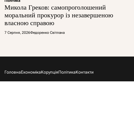
Політика
Микола Греков: самопроголошений
моральний прокурор із незавершеною
власною справою
7 Серпня, 2026
Федоренко Світлана
Головна
Економіка
Корупція
Політика
Контакти