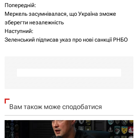
Попередній:
Н
Меркель засумнівалася, що Україна зможе
а
зберегти незалежність
Наступний:
в
Зеленський підписав указ про нові санкції РНБО
і
г
а
ц
і
Вам також може сподобатися
я
з