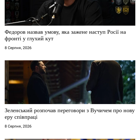
а
п
и
Федоров назвав умову, яка зажене наступ Росії на
фронті у глухий кут
с
8 Серпня, 2026
і
в
Зеленський розпочав переговори з Вучичем про нову
еру співпраці
8 Серпня, 2026