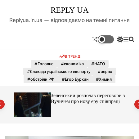
П
REPLY UA
е
р
Replyua.in.ua — відповідаємо на темні питання
е
й
т
П
М
П
и
е
е
о
д
р
н
ш
В ТРЕНДІ
е
ю
у
о
м
к
#Головне
#економіка
#НАТО
в
и
м
#блокада українського експорту
#зерно
к
і
а
#обстріли РФ
#Егор Буркин
#Химия
ч
с
к
т
о
ажене
Зеленський розпочав переговори з
у
л
ий
Вучичем про нову еру співпраці
ь
о
р
о
в
о
г