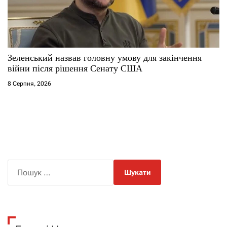
Зеленський назвав головну умову для закінчення
війни після рішення Сенату США
8 Серпня, 2026
П
о
ш
у
к