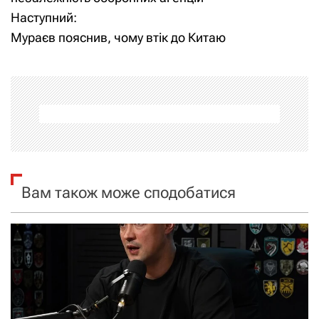
Наступний:
в
Мураєв пояснив, чому втік до Китаю
і
г
а
ц
і
Вам також може сподобатися
я
з
а
п