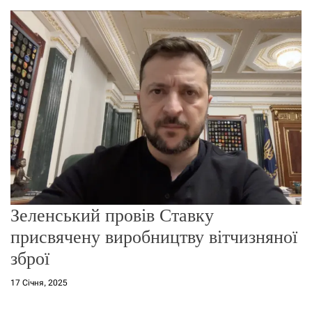
о
р
е
ж
и
м
у
Зеленський провів Ставку
присвячену виробництву вітчизняної
зброї
17 Січня, 2025