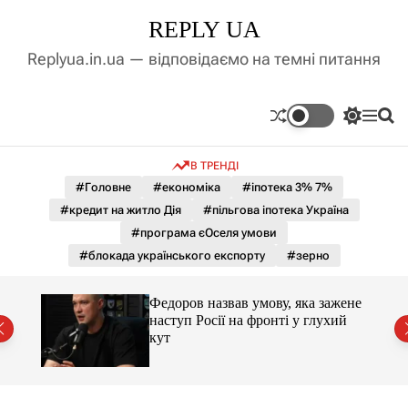
П
REPLY UA
е
р
Replyua.in.ua — відповідаємо на темні питання
е
й
т
П
М
П
и
е
е
о
д
р
н
ш
В ТРЕНДІ
е
ю
у
о
м
к
#Головне
#економіка
#іпотека 3% 7%
в
и
м
#кредит на житло Дія
#пільгова іпотека Україна
к
і
а
#програма єОселя умови
ч
с
#блокада українського експорту
#зерно
к
т
о
у
л
и 3 і
Федоров назвав умову, яка зажене
ь
наступ Росії на фронті у глухий
о
кут
р
о
в
о
г