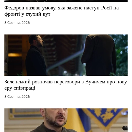
и
Федоров назвав умову, яка зажене наступ Росії на
фронті у глухий кут
с
8 Серпня, 2026
і
в
Зеленський розпочав переговори з Вучичем про нову
еру співпраці
8 Серпня, 2026