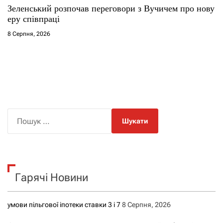
Зеленський розпочав переговори з Вучичем про нову
еру співпраці
8 Серпня, 2026
П
о
ш
у
к
Гарячі Новини
:
умови пільгової іпотеки ставки 3 і 7
8 Серпня, 2026