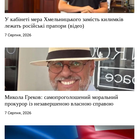
и
с
У кабінеті мера Хмельницького замість килимків
лежать російські прапори (відео)
і
7 Серпня, 2026
в
Микола Греков: самопроголошений моральний
прокурор із незавершеною власною справою
7 Серпня, 2026