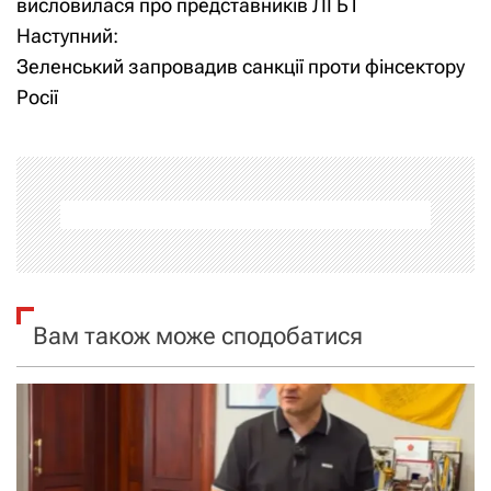
висловилася про представників ЛГБТ
Наступний:
в
Зеленський запровадив санкції проти фінсектору
і
Росії
г
а
ц
і
я
Вам також може сподобатися
з
а
п