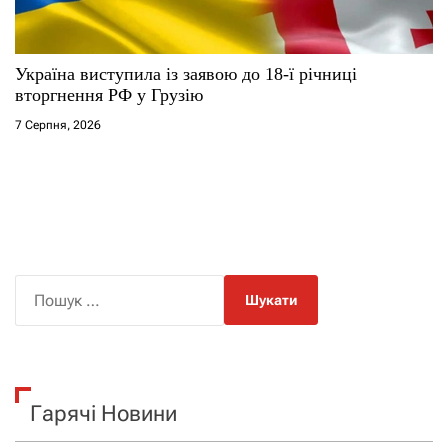
Україна виступила із заявою до 18-ї річниці
вторгнення РФ у Грузію
7 Серпня, 2026
П
о
ш
у
к
Гарячі Новини
: