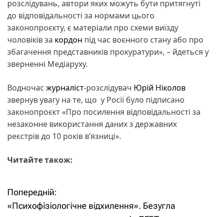
розслідувань, автори яких можуть бути притягнуті
до відповідальності за нормами цього
законопроєкту, є матеріали про схеми виїзду
чоловіків за
кордон
під час воєнного стану або про
збагачення представників прокуратури», – йдеться у
зверненні Медіаруху.
Водночас
журналіст
-розслідувач
Юрій Ніколов
звернув увагу на те, що у Росії було підписано
законопроєкт «Про посилення відповідальності за
незаконне використання даних з державних
реєстрів до 10 років вʼязниці».
Читайте також:
Попередній:
Н
«Психофізіологічне відхилення». Безугла
а