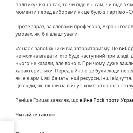
політику? Якщо так, то чи піде він сам, чи піде 
моменти перед виборами як це було з партією «Слу
Проте зараз, за словами професора, Україні голов
умовах, які б її влаштували.
«У нас є запобіжники від авторитаризму. Це
вибо
не можна вгадати, хто буде наступний при владі. 
нього не казали, але воно є. При чому, дуже важл
характеристики. Перед війною це були люди пере
які є в армії, які бачать інші ресурси, інші відчутт
Це люди, які пішли на війну з комп’ютерного столу
Раніше Грицак заявляв, що
війна Росії проти Укра
Читайте також:
тін