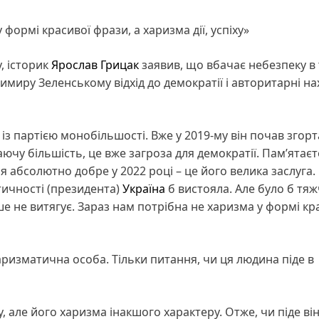
формі красивої фрази, а харизма дії, успіху»
, історик
Ярослав Грицак
заявив, що вбачає небезпеку в 
имиру Зеленському відхід до демократії і авторитарні на
із партією монобільшості. Вже у 2019-му він почав згор
чу більшість, це вже загроза для демократії. Пам’ятаєт
ся абсолютно добре у 2022 році – це його велика заслуга.
тичності (президента)
Україна
б вистояла. Але було б тяж
е не витягує. Зараз нам потрібна не харизма у формі кр
харизматична особа. Тільки питання, чи ця людина піде в
, але його харизма інакшого характеру. Отже, чи піде він