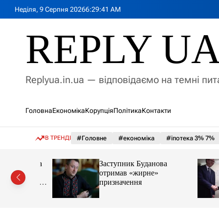
П
Неділя, 9 Серпня 2026
6
:
29
:
43
AM
е
р
REPLY U
е
й
т
и
Replyua.in.ua — відповідаємо на темні пи
д
о
в
Головна
Економіка
Корупція
Політика
Контакти
м
і
с
В ТРЕНДІ
#Головне
#економіка
#іпотека 3% 7%
т
у
€2 млн на
Заступник Буданова
етику та
отримав «жирне»
увати одне
призначення