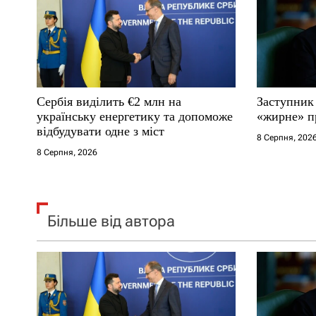
п
и
с
Сербія виділить €2 млн на
Заступник
і
українську енергетику та допоможе
«жирне» п
відбудувати одне з міст
8 Серпня, 202
в
8 Серпня, 2026
Більше від автора