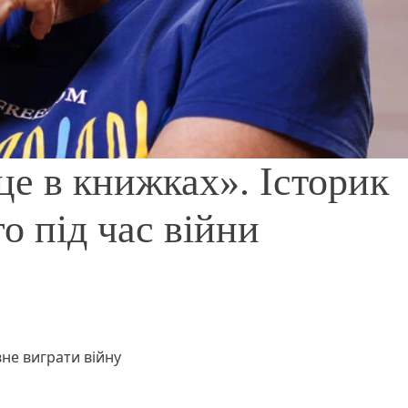
це в книжках». Історик
го під час війни
вне виграти війну