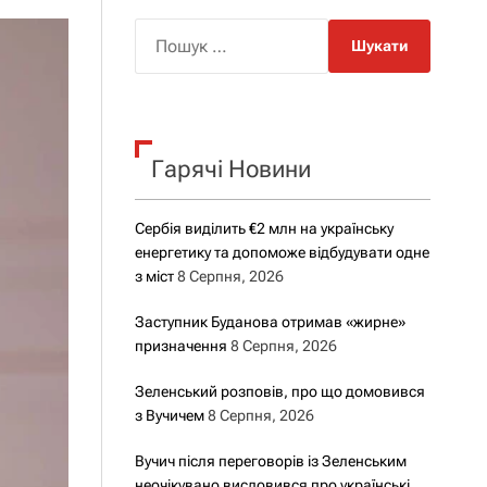
о
р
П
о
о
в
о
ш
г
у
о
р
к
е
Гарячі Новини
:
ж
и
м
у
Сербія виділить €2 млн на українську
енергетику та допоможе відбудувати одне
з міст
8 Серпня, 2026
Заступник Буданова отримав «жирне»
призначення
8 Серпня, 2026
Зеленський розповів, про що домовився
з Вучичем
8 Серпня, 2026
Вучич після переговорів із Зеленським
неочікувано висловився про українські