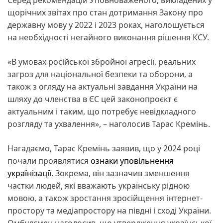
щорічних звітах про стан дотримання Закону про
державну мову у 2022 і 2023 роках, наголошується
на необхідності негайного виконання рішення КСУ.
«В умовах російської збройної агресії, реальних
загроз для національної безпеки та оборони, а
також з огляду на актуальні завдання України на
шляху до членства в ЄС цей законопроєкт є
актуальним і таким, що потребує невідкладного
розгляду та ухвалення», – наголосив Тарас Кремінь.
Нагадаємо, Тарас Кремінь заявив, що у 2024 році
почали проявлятися
ознаки уповільнення
українізації
. Зокрема, він зазначив зменшення
частки людей, які вважають українську рідною
мовою, а також зростання зросійщення інтернет-
простору та медіапростору на півдні і сході України.
Омбудсмен наголосив, що утвердження української