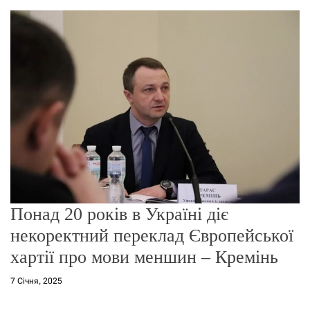
о
р
е
ж
и
м
у
Понад 20 років в Україні діє
некоректний переклад Європейської
хартії про мови меншин – Кремінь
7 Січня, 2025