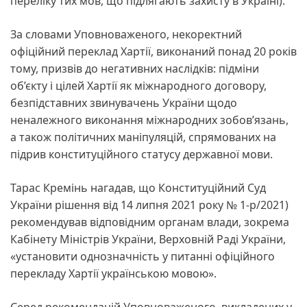
переліку тих мов, що підлягають захисту в Україні).
За словами Уповноваженого, некоректний
офіційний переклад Хартії, виконаний понад 20 років
тому, призвів до негативних наслідків: підміни
об’єкту і цілей Хартії як міжнародного договору,
безпідставних звинувачень України щодо
неналежного виконання міжнародних зобов’язань,
а також політичних маніпуляцій, спрямованих на
підрив конституційного статусу державної мови.
Тарас Кремінь нагадав, що Конституційний Суд
України рішення від 14 липня 2021 року № 1-р/2021)
рекомендував відповідним органам влади, зокрема
Кабінету Міністрів України, Верховній Раді України,
«установити однозначність у питанні офіційного
перекладу Хартії українською мовою».
Серед рекомендацій Уповноваженого, викладених у