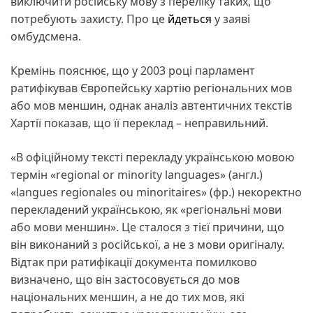
виключити російську мову з переліку таких, що
потребують захисту. Про це
йдеться
у заяві
омбудсмена.
Кремінь пояснює, що у 2003 році парламент
ратифікував Європейську хартію регіональних мов
або мов меншин, однак аналіз автентичних текстів
Хартії показав, що її переклад – неправильний.
«В офіційному тексті перекладу українською мовою
термін «regional or minority languages» (англ.)
«langues regionales ou minoritaires» (фр.) некоректно
перекладений українською, як «регіональні мови
або мови меншин». Це сталося з тієї причини, що
він виконаний з російської, а не з мови оригіналу.
Відтак при ратифікації документа помилково
визначено, що він застосовується до мов
національних меншин, а не до тих мов, які