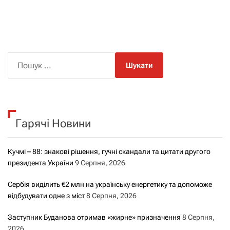
П
о
ш
у
к
Гарячі Новини
:
Кучмі – 88: знакові рішення, гучні скандали та цитати другого
президента України
9 Серпня, 2026
Сербія виділить €2 млн на українську енергетику та допоможе
відбудувати одне з міст
8 Серпня, 2026
Заступник Буданова отримав «жирне» призначення
8 Серпня,
2026