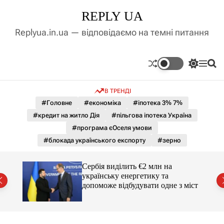
П
REPLY UA
е
р
Replyua.in.ua — відповідаємо на темні питання
е
й
т
П
М
П
и
е
е
о
д
р
н
ш
В ТРЕНДІ
е
ю
у
о
м
к
#Головне
#економіка
#іпотека 3% 7%
в
и
м
#кредит на житло Дія
#пільгова іпотека Україна
к
і
а
#програма єОселя умови
ч
с
#блокада українського експорту
#зерно
к
т
о
у
л
гучні
Сербія виділить €2 млн на
ь
українську енергетику та
о
допоможе відбудувати одне з міст
р
о
в
о
г