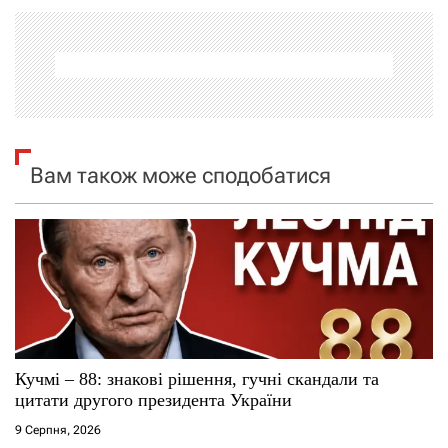
а
ц
і
я
Вам також може сподобатися
з
а
п
и
с
Кучмі – 88: знакові рішення, гучні скандали та
цитати другого президента України
і
9 Серпня, 2026