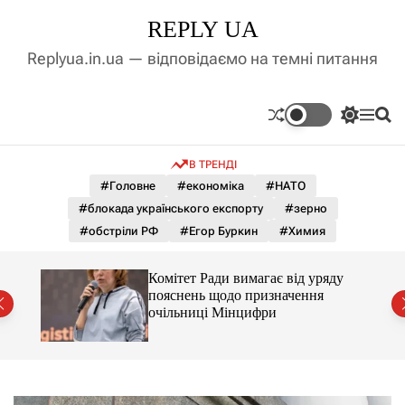
П
REPLY UA
е
р
Replyua.in.ua — відповідаємо на темні питання
е
й
т
П
М
П
и
е
е
о
д
р
н
ш
В ТРЕНДІ
е
ю
у
о
м
к
#Головне
#економіка
#НАТО
в
и
м
#блокада українського експорту
#зерно
к
і
а
#обстріли РФ
#Егор Буркин
#Химия
ч
с
к
т
о
Комітет Ради вимагає від уряду
у
л
пояснень щодо призначення
ь
очільниці Мінцифри
о
р
о
в
о
г