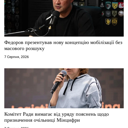
з
а
п
и
Федоров презентував нову концепцію мобілізації без
масового розшуку
с
7 Серпня, 2026
і
в
Комітет Ради вимагає від уряду пояснень щодо
призначення очільниці Мінцифри