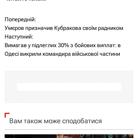
Попередній:
Н
Умєров призначив Кубракова своїм радником
а
Наступний:
Вимагав у підлеглих 30% з бойових виплат: в
в
Одесі викрили командира військової частини
і
г
а
ц
і
Вам також може сподобатися
я