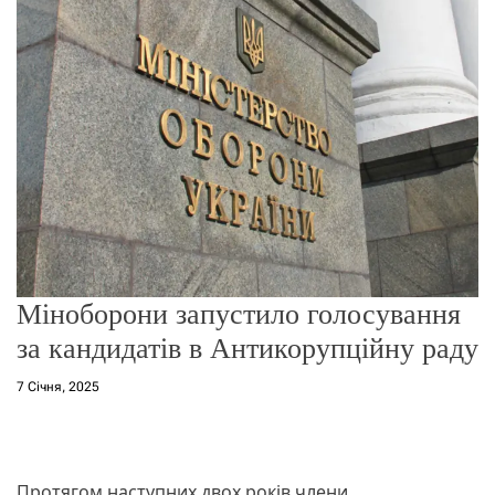
о
р
е
ж
и
м
у
Міноборони запустило голосування
за кандидатів в Антикорупційну раду
7 Січня, 2025
Протягом наступних двох років члени