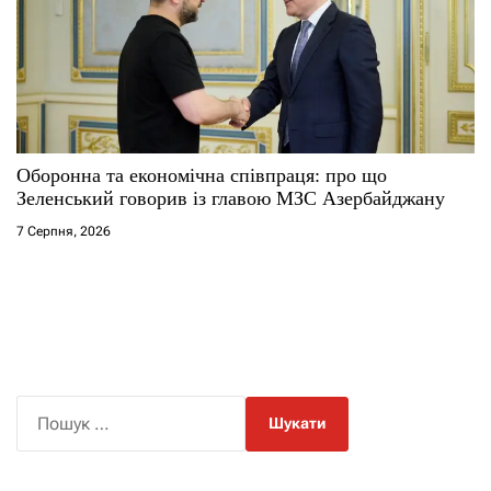
Оборонна та економічна співпраця: про що
Зеленський говорив із главою МЗС Азербайджану
7 Серпня, 2026
П
о
ш
у