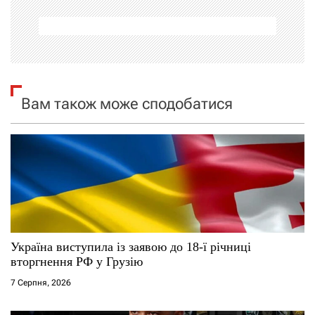
а
ц
і
я
Вам також може сподобатися
з
а
п
и
с
Україна виступила із заявою до 18-ї річниці
вторгнення РФ у Грузію
і
7 Серпня, 2026
в