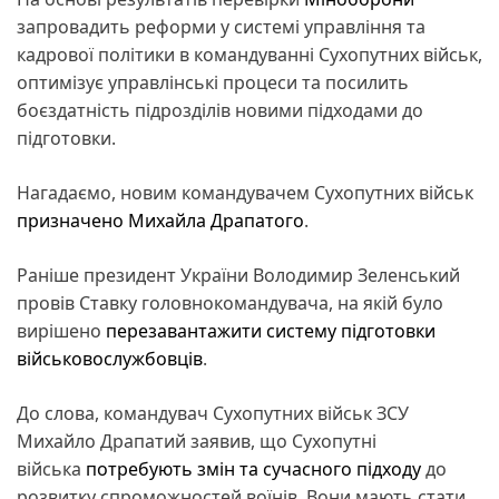
запровадить реформи у системі управління та
кадрової політики в командуванні Сухопутних військ,
оптимізує управлінські процеси та посилить
боєздатність підрозділів новими підходами до
підготовки.
Нагадаємо, новим командувачем Сухопутних військ
призначено Михайла Драпатого
.
Раніше президент України Володимир Зеленський
провів Ставку головнокомандувача, на якій було
вирішено
перезавантажити систему підготовки
військовослужбовців
.
До слова, командувач Сухопутних військ ЗСУ
Михайло Драпатий заявив, що Сухопутні
війська
потребують змін та сучасного підходу
до
розвитку спроможностей воїнів. Вони мають стати