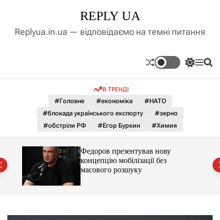
П
REPLY UA
е
р
Replyua.in.ua — відповідаємо на темні питання
е
й
т
П
М
П
и
е
е
о
д
р
н
ш
В ТРЕНДІ
е
ю
у
о
м
к
#Головне
#економіка
#НАТО
в
и
м
#блокада українського експорту
#зерно
к
і
а
#обстріли РФ
#Егор Буркин
#Химия
ч
с
к
т
о
до
Федоров презентував нову
у
л
концепцію мобілізації без
ь
масового розшуку
о
р
о
в
о
г