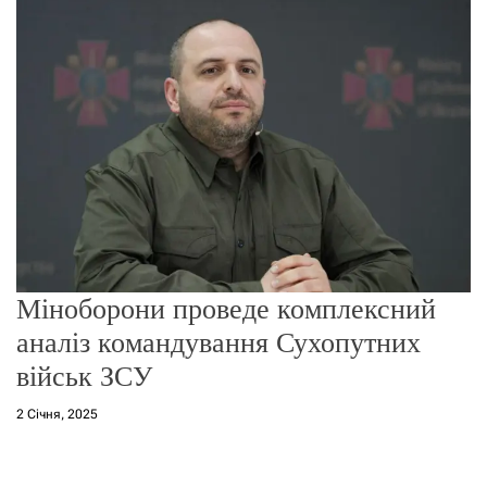
о
р
е
ж
и
м
у
Міноборони проведе комплексний
аналіз командування Сухопутних
військ ЗСУ
2 Січня, 2025