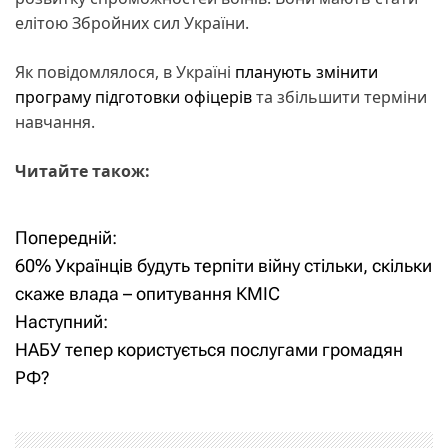
елітою Збройних сил України.
Як повідомлялося, в Україні
планують змінити
програму підготовки офіцерів
та збільшити терміни
навчання.
Читайте також:
Попередній:
Н
60% Українців будуть терпіти війну стільки, скільки
а
скаже влада – опитування КМІС
Наступний:
в
НАБУ тепер користується послугами громадян
і
РФ?
г