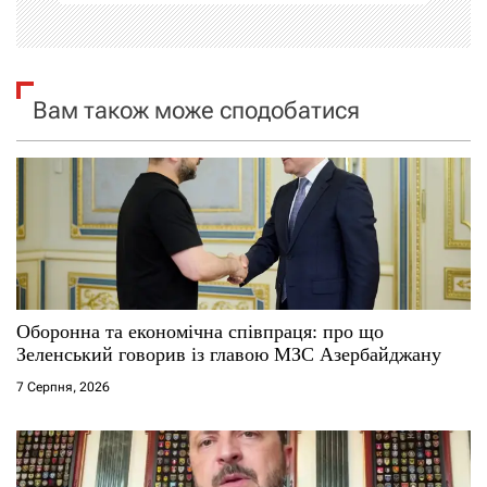
ц
і
я
Вам також може сподобатися
з
а
п
и
с
Оборонна та економічна співпраця: про що
Зеленський говорив із главою МЗС Азербайджану
і
7 Серпня, 2026
в