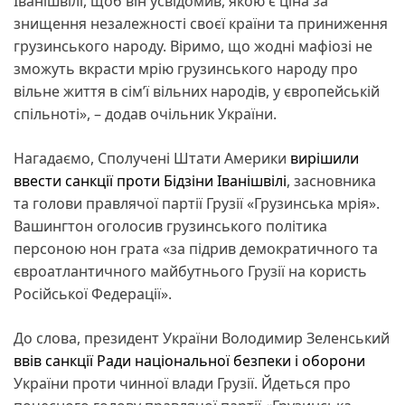
Іванішвілі, щоб він усвідомив, якою є ціна за
знищення незалежності своєї країни та приниження
грузинського народу. Віримо, що жодні мафіозі не
зможуть вкрасти мрію грузинського народу про
вільне життя в сім’ї вільних народів, у європейській
спільноті», – додав очільник України.
Нагадаємо, Сполучені Штати Америки
вирішили
ввести санкції проти Бідзіни Іванішвілі
, засновника
та голови правлячої партії Грузії «Грузинська мрія».
Вашингтон оголосив грузинського політика
персоною нон грата «за підрив демократичного та
євроатлантичного майбутнього Грузії на користь
Російської Федерації».
До слова, президент України Володимир Зеленський
ввів санкції Ради національної безпеки і оборони
України проти чинної влади Грузії. Йдеться про