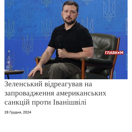
о
р
е
ж
и
м
у
Зеленський відреагував на
запровадження американських
санкцій проти Іванішвілі
28 Грудня, 2024