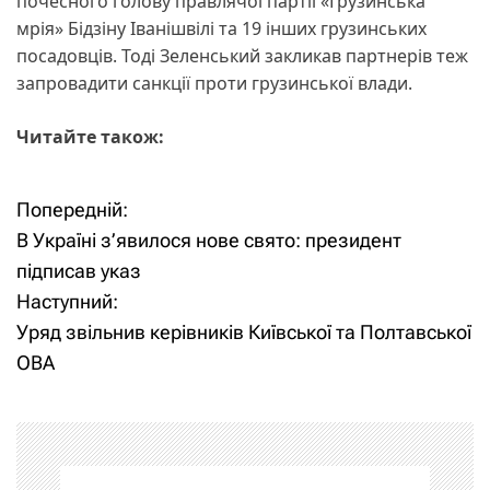
почесного голову правлячої партії «Грузинська
мрія» Бідзіну Іванішвілі та 19 інших грузинських
посадовців. Тоді Зеленський закликав партнерів теж
запровадити санкції проти грузинської влади.
Читайте також:
Попередній:
Н
В Україні з’явилося нове свято: президент
а
підписав указ
Наступний:
в
Уряд звільнив керівників Київської та Полтавської
і
ОВА
г
а