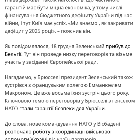
гарантій має бути міцна економіка, у тому числі
фінансування бюджетного дефіциту України під час
війни, і тут Київ має успіх. «Ми знаємо , як закривати
дефіцит у 2025 році», – пояснив він.
Як повідомлялося, 18 грудня Зеленський
прибув до
Бельгії
. Тут він проведе низку переговорів та візьме
участь у засіданні Європейської ради.
Нагадаємо, у Брюсселі президент Зеленський також
зустрівся з французьким колегою Емманюелем
Макроном. Це вже восьма їхня зустріч цього року.
Ключовою темою переговорів у Брюсселі з генсеком
НАТО
стали гарантії безпеки для України
.
До слова, нове командування НАТО у Вісбадені
розпочало роботу з координації військової
допомоги Україні
від країн-партнерів.