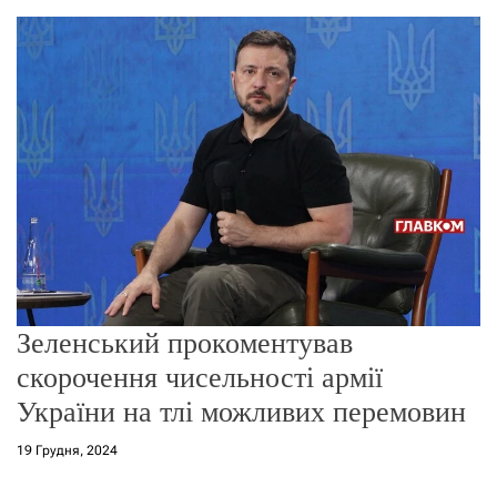
о
р
е
ж
и
м
у
Зеленський прокоментував
скорочення чисельності армії
України на тлі можливих перемовин
19 Грудня, 2024