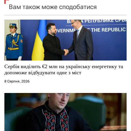
я
Вам також може сподобатися
з
а
п
и
с
Сербія виділить €2 млн на українську енергетику та
допоможе відбудувати одне з міст
і
8 Серпня, 2026
в