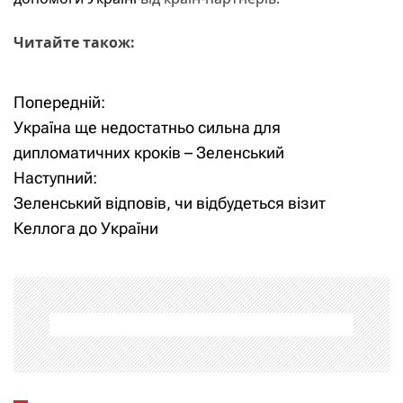
Читайте також:
Попередній:
Н
Україна ще недостатньо сильна для
а
дипломатичних кроків – Зеленський
Наступний:
в
Зеленський відповів, чи відбудеться візит
і
Келлога до України
г
а
ц
і