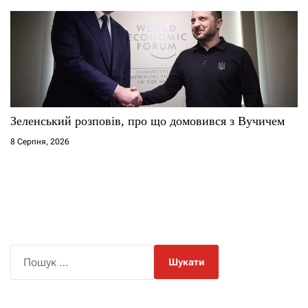
Зеленський розповів, про що домовився з Вучичем
8 Серпня, 2026
П
о
ш
у