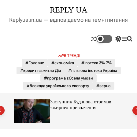
П
REPLY UA
е
р
Replyua.in.ua — відповідаємо на темні питання
е
й
т
П
М
П
и
е
е
о
д
р
н
ш
В ТРЕНДІ
е
ю
у
о
м
к
#Головне
#економіка
#іпотека 3% 7%
в
и
м
#кредит на житло Дія
#пільгова іпотека Україна
к
і
а
#програма єОселя умови
ч
с
#блокада українського експорту
#зерно
к
т
о
у
л
Заступник Буданова отримав
ь
«жирне» призначення
о
міст
р
о
в
о
г