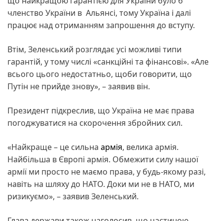
що найкращою гарантією для України було б
членство України в Альянсі, тому Україна і далі
працює над отриманням запрошення до вступу.
Втім, Зеленський розглядає усі можливі типи
гарантій, у тому числі «санкційні та фінансові». «Але
всього цього недостатньо, щоби говорити, що
Путін не прийде знову», – заявив він.
Президент підкреслив, що Україна не має права
погоджуватися на скорочення збройних сил.
«Найкраще – це сильна
армія
, велика армія.
Найбільша в Європі армія. Обмежити силу нашої
армії ми просто не маємо права, у будь-якому разі,
навіть на шляху до НАТО. Доки ми не в НАТО, ми
ризикуємо», – заявив Зеленський.
Глава держави також наголосив, що частиною