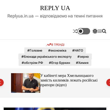
П
REPLY UA
е
р
Replyua.in.ua — відповідаємо на темні питання
е
й
т
П
М
П
и
е
е
о
д
р
н
ш
В ТРЕНДІ
е
ю
у
о
м
к
#Головне
#економіка
#НАТО
в
и
м
#блокада українського експорту
#зерно
к
і
а
#обстріли РФ
#Егор Буркин
#Химия
ч
с
к
т
о
У кабінеті мера Хмельницького
у
л
замість килимків лежать російські
ь
від
прапори (відео)
о
р
о
в
о
г