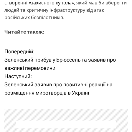
створенні «захисного купола»
, який мав би вберегти
людей та критичну інфраструктуру від атак
російських безпілотників.
Читайте також:
Попередній:
Н
Зеленський прибув у Брюссель та заявив про
а
важливі перемовини
Наступний:
в
Зеленський заявив про позитивні реакції на
і
розміщення миротворців в Україні
г
а
ц