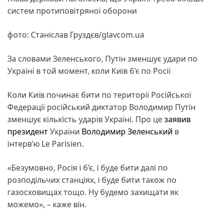
систем протиповітряної оборони
фото: Станіслав Груздєв/glavcom.ua
За словами Зеленського, Путін зменшує удари по
Україні в той момент, коли Київ б’є по Росії
Коли Київ починає бити по території Російської
Федерації російський диктатор Володимир Путін
зменшує кількість ударів Україні. Про це
заявив
президент
України
Володимир Зеленський
в
інтерв’ю Le Parisien.
«Безумовно, Росія і б’є, і буде бити далі по
розподільчих станціях, і буде бити також по
газосховищах тощо. Ну будемо захищати як
можемо», – каже він.