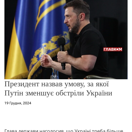
о
р
е
ж
и
м
у
Президент назвав умову, за якої
Путін зменшує обстріли України
19 Грудня, 2024
Глава держави наголосив, що Україні треба більше