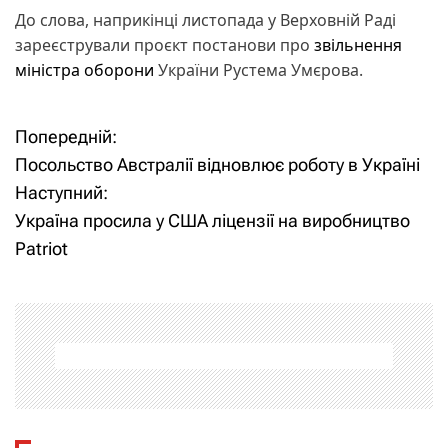
До слова, наприкінці листопада у Верховній Раді
зареєстрували проєкт постанови про
звільнення
міністра оборони
України Рустема Умєрова.
Попередній:
Н
Посольство Австралії відновлює роботу в Україні
а
Наступний:
Україна просила у США ліцензії на виробництво
в
Patriot
і
г
а
ц
і