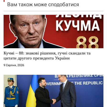
Вам також може сподобатися
я
з
а
п
и
Кучмі – 88: знакові рішення, гучні скандали та
цитати другого президента України
с
9 Серпня, 2026
і
в