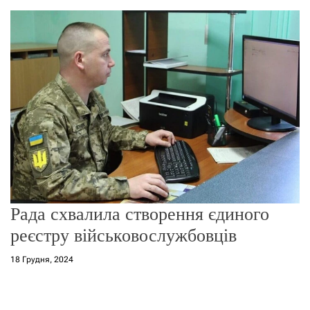
о
р
е
ж
и
м
у
Рада схвалила створення єдиного
реєстру військовослужбовців
18 Грудня, 2024