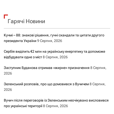
ш
у
к
Гарячі Новини
:
Кучмі – 88: знакові рішення, гучні скандали та цитати другого
президента України
9 Серпня, 2026
Сербія виділить €2 млн на українську енергетику та допоможе
відбудувати одне з міст
8 Серпня, 2026
Заступник Буданова отримав «жирне» призначення
8 Серпня,
2026
Зеленський розповів, про що домовився з Вучичем
8 Серпня,
2026
Вучич після переговорів із Зеленським неочікувано висловився
про українські території
8 Серпня, 2026