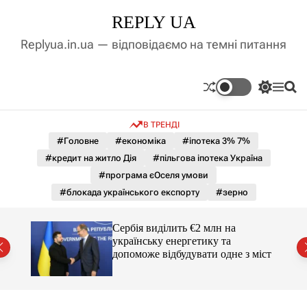
П
REPLY UA
е
р
Replyua.in.ua — відповідаємо на темні питання
е
й
т
П
М
П
и
е
е
о
д
р
н
ш
В ТРЕНДІ
е
ю
у
о
м
к
#Головне
#економіка
#іпотека 3% 7%
в
и
м
#кредит на житло Дія
#пільгова іпотека Україна
к
і
а
#програма єОселя умови
ч
с
#блокада українського експорту
#зерно
к
т
о
у
л
гучні
Сербія виділить €2 млн на
ь
українську енергетику та
о
допоможе відбудувати одне з міст
р
о
в
о
г