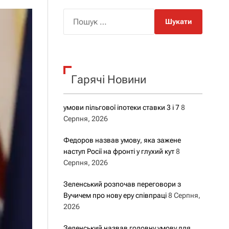
о
р
П
о
о
в
о
ш
г
у
о
р
к
е
Гарячі Новини
:
ж
и
м
у
умови пільгової іпотеки ставки 3 і 7
8
Серпня, 2026
Федоров назвав умову, яка зажене
наступ Росії на фронті у глухий кут
8
Серпня, 2026
Зеленський розпочав переговори з
Вучичем про нову еру співпраці
8 Серпня,
2026
Зеленський назвав головну умову для