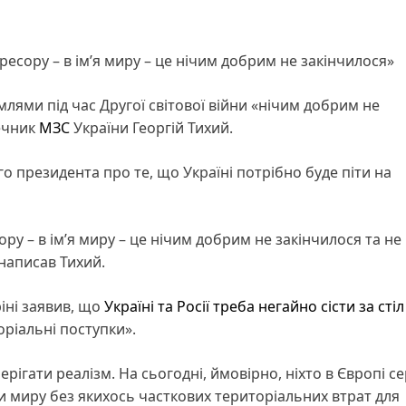
есору – в ім’я миру – це нічим добрим не закінчилося»
лями під час Другої світової війни «нічим добрим не
чник
МЗС
України Георгій Тихий.
о президента про те, що Україні потрібно буде піти на
ру – в ім’я миру – це нічим добрим не закінчилося та не
 написав Тихий.
іні заявив, що
Україні та Росії треба негайно сісти за стіл
оріальні поступки».
рігати реалізм. На сьогодні, ймовірно, ніхто в Європі с
и миру без якихось часткових територіальних втрат для