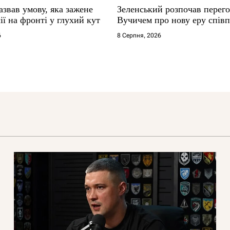
звав умову, яка зажене
Зеленський розпочав перего
ії на фронті у глухий кут
Вучичем про нову еру співп
6
8 Серпня, 2026