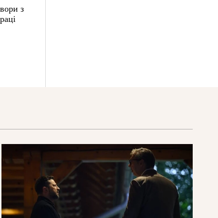
вори з
раці