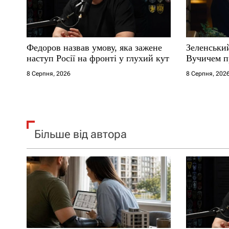
и
с
Федоров назвав умову, яка зажене
Зеленськи
і
наступ Росії на фронті у глухий кут
Вучичем п
8 Серпня, 2026
8 Серпня, 202
в
Більше від автора