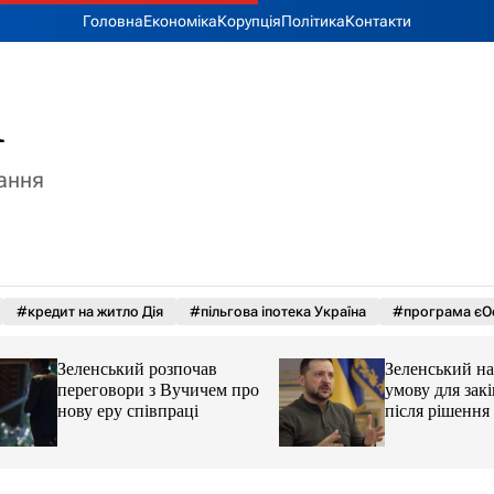
Головна
Економіка
Корупція
Політика
Контакти
A
тання
#кредит на житло Дія
#пільгова іпотека Україна
#програма єО
Зеленський розпочав
Зеленський назва
переговори з Вучичем про
умову для закінче
нову еру співпраці
після рішення С