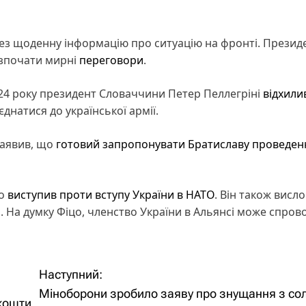
ерез щоденну інформацію про ситуацію на фронті. Презид
озпочати мирні
переговори
.
2024 року президент Словаччини Петер Пеллегріні
відхили
єднатися до української армії.
заявив, що
готовий запропонувати Братиславу проведен
цо
виступив проти вступу України в НАТО
. Він також висл
. На думку Фіцо, членство України в Альянсі може спров
Наступний:
Міноборони зробило заяву про знущання з сол
 кошти