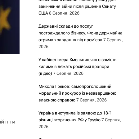
закінчення війни після рішення Сенату
США
8 Серпня, 2026
Державні склади до послуг
постраждалого бізнесу. Фонд держмайна
отримав завдання від прем’єра
7 Серпня,
2026
У кабінеті мера Хмельницького замість
килимків лежать російські прапори
(відео)
7 Серпня, 2026
Микола Греков: самопроголошений
моральний прокурор із незавершеною
власною справою
7 Серпня, 2026
Україна виступила із заявою до 18-ї
річниці вторгнення РФ у Грузію
7 Серпня,
ий піти
2026