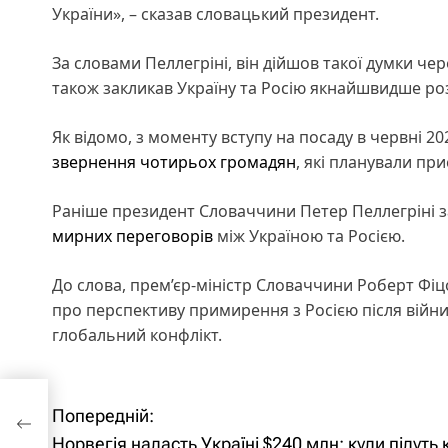
України», – сказав словацький президент.
За словами Пеллегріні, він дійшов такої думки ч
також закликав Україну та Росію якнайшвидше р
Як відомо, з моменту вступу на посаду в червні 
звернення чотирьох громадян
, які планували при
Раніше президент Словаччини Петер Пеллегріні 
мирних переговорів
між Україною та Росією.
До слова, прем’єр-міністр Словаччини Роберт Фі
про перспективу примирення з Росією після війни
глобальний конфлікт.
Н
лн:
Попередній:
Норвегія надасть Україні $240 млн: куди підуть