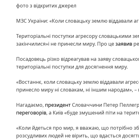
фото з відкритих джерел
МЗС України: «Коли словацьку землю віддавали агр
Територіальні поступки агресору словацькими зем
закінчилися»і не принесли миру. Про це
заявив
ре
Посадовець різко відреагував на заяву словацьког
територіальні поступки для досягнення миру.
«Востаннє, коли словацьку землю віддавали агресо
принесло миру ні словакам, ні іншим народам», –
Нагадаємо,
президент
Словаччини Петер Пеллегр
переговорів
, а Київ «буде змушений піти на терит
«Коли йдеться про мир, я вважаю, що потрібно збе
розсудливих людей не вірить, що вдасться досягт