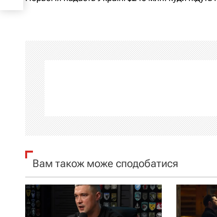
а
в
і
г
а
ц
і
я
Вам також може сподобатися
з
а
п