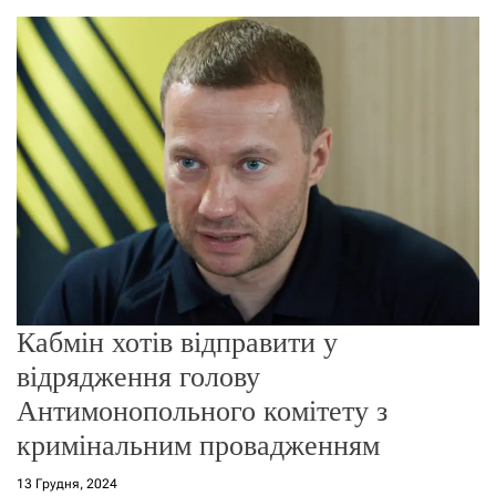
о
р
е
ж
и
м
у
Кабмін хотів відправити у
відрядження голову
Антимонопольного комітету з
кримінальним провадженням
13 Грудня, 2024