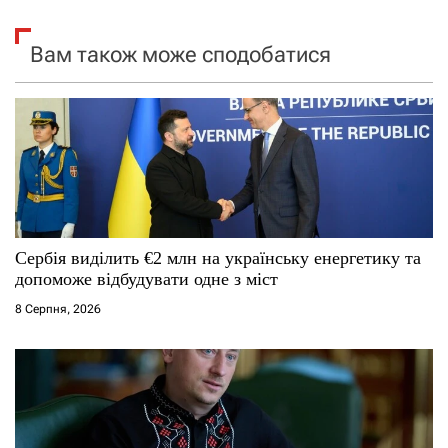
і
Вам також може сподобатися
я
з
а
п
и
Сербія виділить €2 млн на українську енергетику та
допоможе відбудувати одне з міст
с
8 Серпня, 2026
і
в