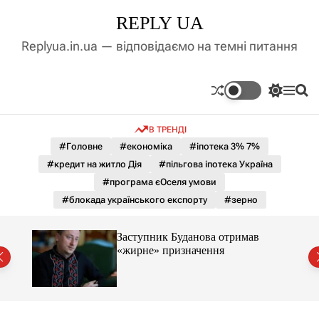
П
REPLY UA
е
р
Replyua.in.ua — відповідаємо на темні питання
е
й
т
П
М
П
и
е
е
о
д
р
н
ш
В ТРЕНДІ
е
ю
у
о
м
к
#Головне
#економіка
#іпотека 3% 7%
в
и
м
#кредит на житло Дія
#пільгова іпотека Україна
к
і
а
#програма єОселя умови
ч
с
#блокада українського експорту
#зерно
к
т
о
у
л
Заступник Буданова отримав
ь
«жирне» призначення
о
міст
р
о
в
о
г