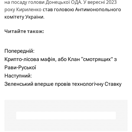
на посаду голови Донецької ОДА. У вересні 2023
року Кириленко
став головою Антимонопольного
комітету України
.
Читайте також:
Попередній:
Н
Крипто-лісова мафія, або Клан “смотрящих” з
а
Рави-Руської
Наступний:
в
Зеленський вперше провів технологічну Ставку
і
г
а
ц