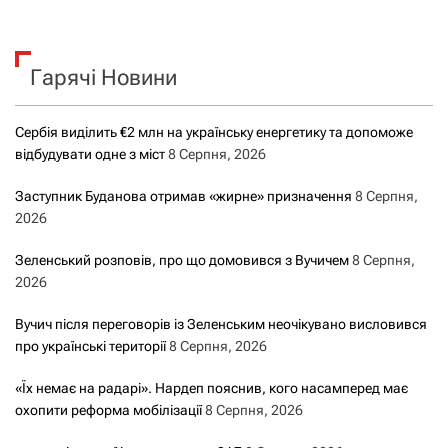
ш
у
к
Гарячі Новини
:
Сербія виділить €2 млн на українську енергетику та допоможе
відбудувати одне з міст
8 Серпня, 2026
Заступник Буданова отримав «жирне» призначення
8 Серпня,
2026
Зеленський розповів, про що домовився з Вучичем
8 Серпня,
2026
Вучич після переговорів із Зеленським неочікувано висловився
про українські території
8 Серпня, 2026
«Їх немає на радарі». Нардеп пояснив, кого насамперед має
охопити реформа мобілізації
8 Серпня, 2026