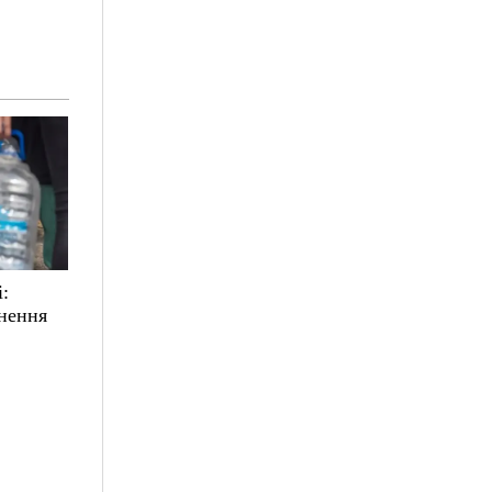
і:
ьнення