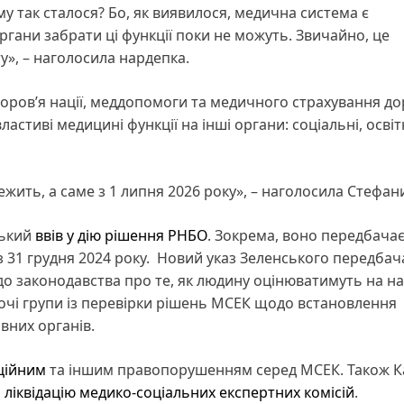
у так сталося? Бо, як виявилося, медична система є
гани забрати ці функції поки не можуть. Звичайно, це
», – наголосила нардепка.
доров’я нації, меддопомоги та медичного страхування д
властиві медицині функції на інші органи: соціальні, освіт
ежить, а саме з 1 липня 2026 року», – наголосила Стефа
ський
ввів у дію рішення РНБО
. Зокрема, воно передбача
з 31 грудня 2024 року. Новий указ Зеленського передбач
до законодавства про те, як людину оцінюватимуть на на
обочі групи із перевірки рішень МСЕК щодо встановлення
вних органів.
ційним
та іншим правопорушенням серед МСЕК. Також К
 ліквідацію медико-соціальних експертних комісій
.