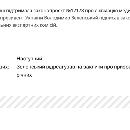
нні
підтримала законопроєкт №12178 про ліквідацію меди
 президент України Володимир Зеленський підписав зак
ьних експертних комісій.
Наступний:
вих:
Зеленський відреагував на заклики про призов
річних