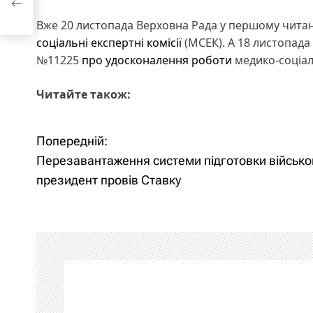
Вже 20 листопада Верховна Рада у першому чита
соціальні експертні комісії
(МСЕК). А 18 листопада
№11225
про удосконалення роботи
медико-соціал
Читайте також:
Попередній:
Н
Перезавантаження системи підготовки військо
а
президент провів Ставку
в
і
г
а