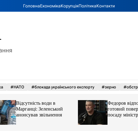
Головна
Економіка
Корупція
Політика
Контакти
A
тання
ка
#НАТО
#блокада українського експорту
#зерно
#обстр
Відсутність води в
Федоров відповів,
Марганці: Зеленський
готовий повернут
анонсував звільнення
посаду міністра 