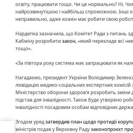
освіту, працювати тощо. Чи це нормально? Ні. Чом
найрозвинутішою і найбільш спроможною. Інші ор
неправильно, адже кожен має робити свою роботу
Нардепка зазначила, що Комітет Ради з питань з
Кабміну розробити
закон
, «який перекладе всі не
тощо».
«За півтора року система має запрацювати як нал
Нагадаємо, президент України Володимир Зелен
ліквідацію медико-соціальних експертних комісій 
Міністерство оборони здоров’я розробить зміни 
підстав для інвалідності. Також буде утворено р
інвалідності посадовим особам відповідних держа
Згодом уряд
затвердив план щодо протидії коруп
міністрів подав у Верховну Раду
законопроєкт про
нт