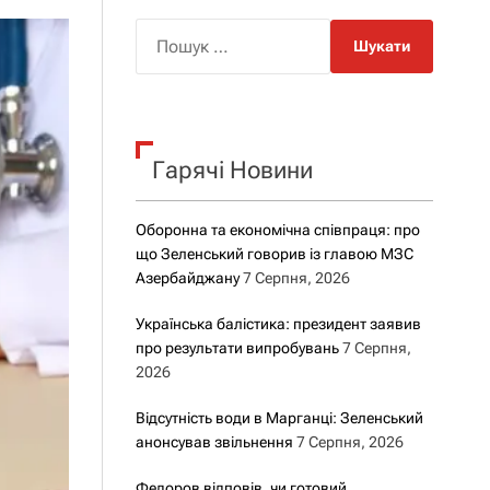
о
р
П
о
о
в
о
ш
г
у
о
р
к
е
Гарячі Новини
:
ж
и
м
у
Оборонна та економічна співпраця: про
що Зеленський говорив із главою МЗС
Азербайджану
7 Серпня, 2026
Українська балістика: президент заявив
про результати випробувань
7 Серпня,
2026
Відсутність води в Марганці: Зеленський
анонсував звільнення
7 Серпня, 2026
Федоров відповів, чи готовий