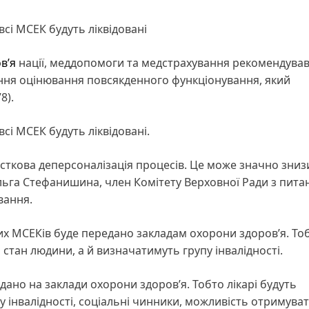
всі МСЕК будуть ліквідовані
в’я
нації, меддопомоги та медстрахування рекомендував
ня оцінювання повсякденного функціонування, який
8).
сі МСЕК будуть ліквідовані.
асткова деперсоналізація процесів. Це може значно зниз
Ольга Стефанишина, член Комітету Верховної Ради з пита
вання.
х МСЕКів буде передано закладам охорони здоров’я. Тобт
стан людини, а й визначатимуть групу інвалідності.
едано на заклади охорони здоровʼя. Тобто лікарі будуть
 інвалідності, соціальні чинники, можливість отримува