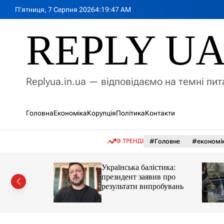
П
П’ятниця, 7 Серпня 2026
4
:
19
:
49
AM
е
р
REPLY U
е
й
т
и
Replyua.in.ua — відповідаємо на темні пи
д
о
в
Головна
Економіка
Корупція
Політика
Контакти
м
і
с
В ТРЕНДІ
#Головне
#економі
т
у
номічна
Українська балістика:
о
президент заявив про
ив із
результати випробувань
рбайджану