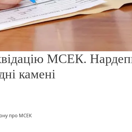
іквідацію МСЕК. Нардеп
дні камені
кону про МСЕК