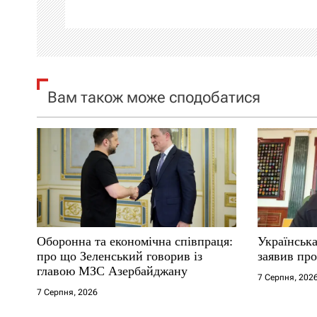
ц
і
я
Вам також може сподобатися
з
а
п
и
с
Оборонна та економічна співпраця:
Українська
і
про що Зеленський говорив із
заявив про
главою МЗС Азербайджану
7 Серпня, 202
в
7 Серпня, 2026