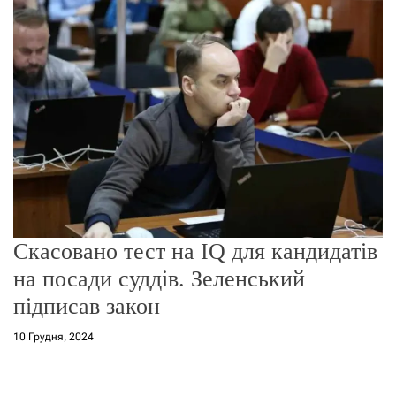
о
р
е
ж
и
м
у
Скасовано тест на IQ для кандидатів
на посади суддів. Зеленський
підписав закон
10 Грудня, 2024