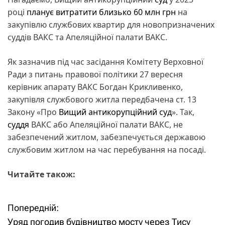
році
планує витратити близько 60 млн грн
на
закупівлю службових квартир для новопризначених
суддів ВАКС та Апеляційної палати ВАКС.
Як зазначив під час засідання Комітету Верховної
Ради з питань правової політики 27 вересня
керівник апарату ВАКС Богдан Крикливенко,
закупівля службового житла передбачена ст. 13
Закону «Про
Вищий антикорупційний суд
». Так,
суддя
ВАКС або Апеляційної палати ВАКС, не
забезпечений житлом, забезпечується державою
службовим житлом на час перебування на посаді.
Читайте також:
Попередній:
Н
Уряд погодив будівництво мосту через Тису