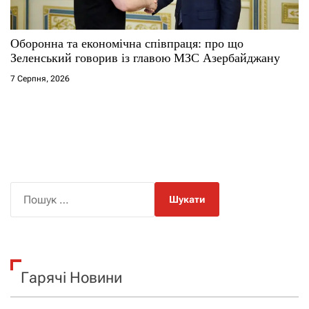
Оборонна та економічна співпраця: про що
Зеленський говорив із главою МЗС Азербайджану
7 Серпня, 2026
П
о
ш
у
к
Гарячі Новини
: