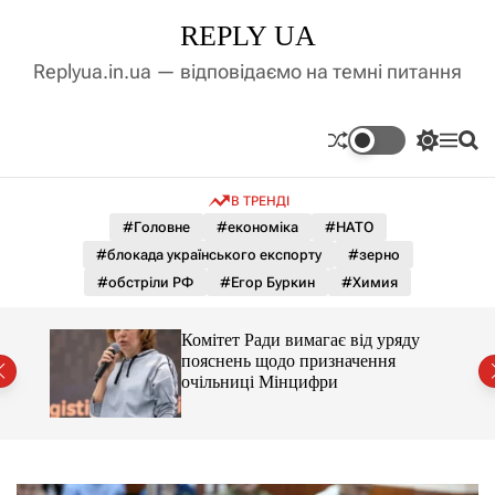
П
REPLY UA
е
р
Replyua.in.ua — відповідаємо на темні питання
е
й
т
П
М
П
и
е
е
о
д
р
н
ш
В ТРЕНДІ
е
ю
у
о
м
к
#Головне
#економіка
#НАТО
в
и
м
#блокада українського експорту
#зерно
к
і
а
#обстріли РФ
#Егор Буркин
#Химия
ч
с
к
т
о
Комітет Ради вимагає від уряду
у
л
пояснень щодо призначення
ь
очільниці Мінцифри
о
р
о
в
о
г