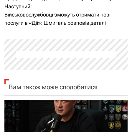
а
Наступний:
Військовослужбовці зможуть отримати нові
в
послуги в «Дії»: Шмигаль розповів деталі
і
г
а
ц
і
Вам також може сподобатися
я
з
а
п