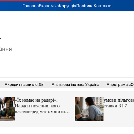
Головна
Економіка
Корупція
Політика
Контакти
A
тання
#кредит на житло Дія
#пільгова іпотека Україна
#програма єО
«Їх немає на радарі».
умови пільгової і
Нардеп пояснив, кого
ставки 3 і 7
насамперед має охопити
реформа мобілізації