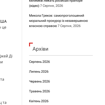
килимків лежать російські прапори
(відео)
7 Серпня, 2026
Микола Греков: самопроголошений
США
моральний прокурор із незавершеною
власною справою
7 Серпня, 2026
о це
Архіви
Джей Ді
ли
Серпень 2026
Липень 2026
 та
Червень 2026
Травень 2026
Квітень 2026
ц та