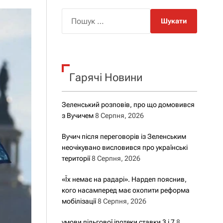
о
р
П
о
о
в
о
ш
г
у
о
р
к
е
Гарячі Новини
:
ж
и
м
у
Зеленський розповів, про що домовився
з Вучичем
8 Серпня, 2026
Вучич після переговорів із Зеленським
неочікувано висловився про українські
території
8 Серпня, 2026
«Їх немає на радарі». Нардеп пояснив,
кого насамперед має охопити реформа
мобілізації
8 Серпня, 2026
умови пільгової іпотеки ставки 3 і 7
8