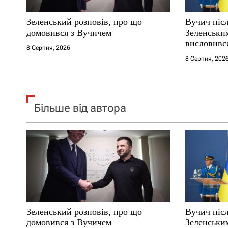
с
Зеленський розповів, про що
Вучич післ
і
домовився з Вучичем
Зеленськи
висловився
8 Серпня, 2026
в
території
8 Серпня, 202
Більше від автора
Зеленський розповів, про що
Вучич післ
домовився з Вучичем
Зеленськи