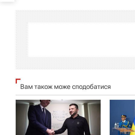
і
г
а
ц
і
я
Вам також може сподобатися
з
а
п
и