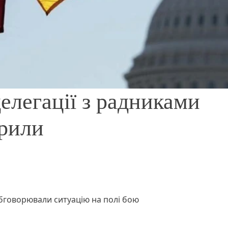
делегації з радниками
орили
бговорювали ситуацію на полі бою