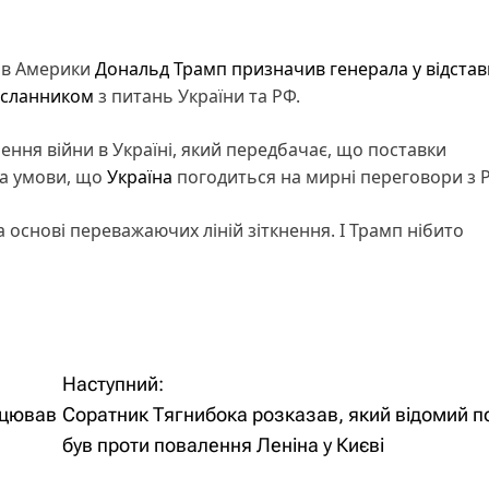
ів Америки
Дональд Трамп
призначив генерала у відставц
осланником
з питань України та РФ.
ення війни в Україні, який передбачає, що поставки
за умови, що
Україна
погодиться на мирні переговори з 
снові переважаючих ліній зіткнення. І Трамп нібито
Наступний:
ацював
Соратник Тягнибока розказав, який відомий п
був проти повалення Леніна у Києві