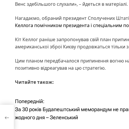
Венс здебільшого слухали», – йдеться в матеріалі.
Нагадаємо, обраний президент Сполучених Штат
Келлога помічником президента і спеціальним п
Кіт Келлог раніше запропонував свій план припин
американської зброї Києву продовжаться тільки 
Цим планом передбачалося припинення вогню на о
позитивно відреагував на цю стратегію.
Читайте також:
Попередній:
Н
За 30 років Будапештський меморандум не пр
а
го
жодного дня – Зеленський
в