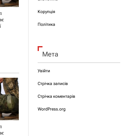
Корупція
п
ає
Політика
ї
Мета
Увійти
Стрічка записів
Стрічка коментарів
WordPress.org
п
ає