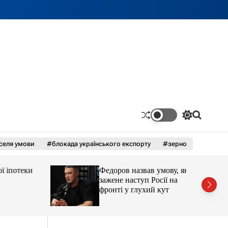
П
П
е
о
р
ш
селя умови
#блокада українського експорту
#зерно
е
у
м
к
и
потеки
Федоров назвав умову, яка
к
а
зажене наступ Росії на
ч
фронті у глухий кут
к
о
л
ь