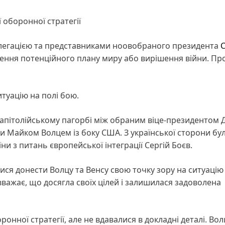
 оборонної стратегії
делегацією та представниками ноовобраного президента
ення потенційного плану миру або вирішення війни. Пр
туацію на полі бою.
 Капітолійському пагорбі між обраним віце-президентом 
и Майком Волцем із боку США. З української сторони бу
ни з питань європейської інтеграції Сергій Боєв.
ися донести Волцу та Венсу свою точку зору на ситуацію
вважає, що досягла своїх цілей і залишилася задоволена
онної стратегії, але не вдавалися в докладні деталі. Вол