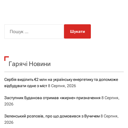
П
о
ш
у
к
Гарячі Новини
:
Сербія виділить €2 млн на українську енергетику та допоможе
відбудувати одне з міст
8 Серпня, 2026
Заступник Буданова отримав «жирне» призначення
8 Серпня,
2026
Зеленський розповів, про що домовився з Вучичем
8 Серпня,
2026