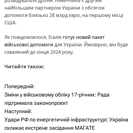
розвідувальні дрони. Німеччина є другим
найбільшим партнером України з обсягом
допомоги близько 28 млрд євро, на першому місці
США.
Як повідомлялося, Італія
готує новий пакет
військової допомоги
для України. Ймовірно, він буде
схвалений до кінця 2024 року.
Читайте також:
Попередній:
Н
Зміни у військовому обліку 17-річних: Рада
а
підтримала законопроєкт
Наступний:
в
Удари РФ по енергетичній інфраструктурі: Україна
і
скликає екстрене засідання МАГАТЕ