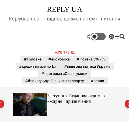
П
REPLY UA
е
р
Replyua.in.ua — відповідаємо на темні питання
е
й
т
П
М
П
и
е
е
о
д
р
н
ш
В ТРЕНДІ
е
ю
у
о
м
к
#Головне
#економіка
#іпотека 3% 7%
в
и
м
#кредит на житло Дія
#пільгова іпотека Україна
к
і
а
#програма єОселя умови
ч
с
#блокада українського експорту
#зерно
к
т
о
у
л
Заступник Буданова отримав
ь
«жирне» призначення
о
міст
р
о
в
о
г