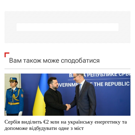
г
а
ц
і
я
Вам також може сподобатися
з
а
п
и
с
Сербія виділить €2 млн на українську енергетику та
допоможе відбудувати одне з міст