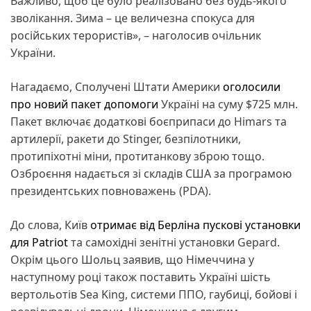
Важливо, щоб це було реалізовано без будь-якого
зволікання. Зима – це величезна спокуса для
російських терористів», – наголосив очільник
України.
Нагадаємо, Сполучені Штати Америки
оголосили
про новий пакет допомоги
Україні на суму $725 млн.
Пакет включає додаткові боєприпаси до Himars та
артилерії, ракети до Stinger, безпілотники,
протипіхотні міни, протитанкову зброю тощо.
Озброєння надається зі складів США за програмою
президентських повноважень (PDA).
До слова, Київ
отримає від Берліна пускові установки
для Patriot
та самохідні зенітні установки Gepard.
Окрім цього Шольц заявив, що Німеччина у
наступному році також поставить Україні шість
вертольотів Sea King, системи ППО, гаубиці, бойові і