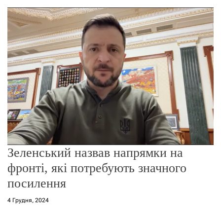
о
р
е
ж
и
м
у
Зеленський назвав напрямки на
фронті, які потребують значного
посилення
4 Грудня, 2024