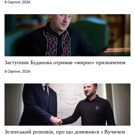
і
8 Серпня, 2026
в
Заступник Буданова отримав «жирне» призначення
8 Серпня, 2026
Зеленський розповів, про що домовився з Вучичем