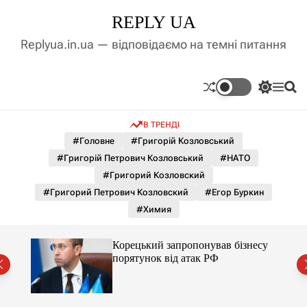
П
REPLY UA
е
р
Replyua.in.ua — відповідаємо на темні питання
е
й
т
П
М
П
и
е
е
о
д
р
н
ш
В ТРЕНДІ
е
ю
у
о
м
к
#Головне
#Григорій Козловський
в
и
м
#Григорій Петрович Козловський
#НАТО
к
і
а
#Григорий Козловский
ч
с
#Григорий Петрович Козловский
#Егор Буркин
к
т
о
#Химия
у
л
ь
о
дент
Корецький запропонував бізнесу
р
ї
порятунок від атак РФ
о
в
о
г