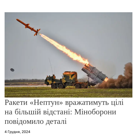
о
р
е
ж
и
м
у
Ракети «Нептун» вражатимуть цілі
на більшій відстані: Міноборони
повідомило деталі
4 Грудня, 2024