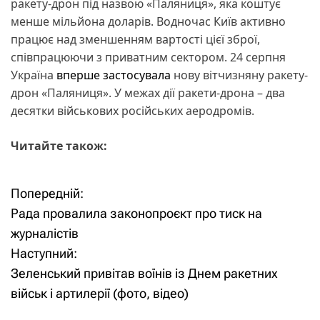
ракету-дрон під назвою «Паляниця», яка коштує
менше мільйона доларів. Водночас Київ активно
працює над зменшенням вартості цієї зброї,
співпрацюючи з приватним сектором. 24 серпня
Україна
вперше застосувала
нову вітчизняну ракету-
дрон «Паляниця». У межах дії ракети-дрона – два
десятки військових російських аеродромів.
Читайте також:
Попередній:
Н
Рада провалила законопроєкт про тиск на
а
журналістів
Наступний:
в
Зеленський привітав воїнів із Днем ракетних
і
військ і артилерії (фото, відео)