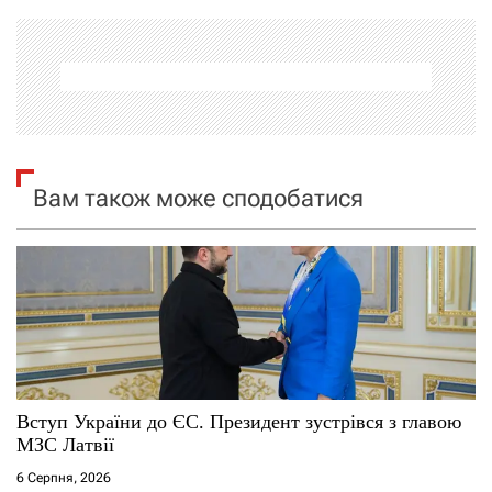
г
а
ц
і
я
Вам також може сподобатися
з
а
п
и
с
Вступ України до ЄС. Президент зустрівся з главою
МЗС Латвії
і
6 Серпня, 2026