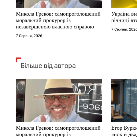
і
Микола Греков: самопроголошений
Україна ви
моральний прокурор із
річниці вт
в
незавершеною власною справою
7 Серпня, 202
7 Серпня, 2026
Більше від автора
Микола Греков: самопроголошений
Егор Бурк
моральний прокурор із
эпох и два