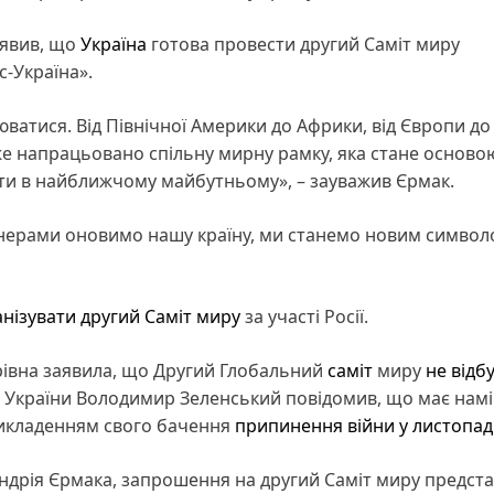
явив, що
Україна
готова провести другий Саміт миру
-Україна».
атися. Від Північної Америки до Африки, від Європи до 
е напрацьовано спільну мирну рамку, яка стане осново
ести в найближчому майбутньому», – зауважив Єрмак.
ртнерами оновимо нашу країну, ми станемо новим симво
анізувати другий Саміт миру
за участі Росії.
рівна заявила, що Другий Глобальний
саміт
миру
не відб
нт України Володимир Зеленський повідомив, що має нам
викладенням свого бачення
припинення війни у листопад
Андрія Єрмака, запрошення на другий Саміт миру предст