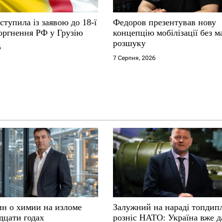
ступила із заявою до 18-ї
Федоров презентував нову
оргнення РФ у Грузію
концепцію мобілізації без м
розшуку
6
7 Серпня, 2026
ин о химии на изломе
Залужний на нараді топдип
дцати годах
розніс НАТО: Україна вже д