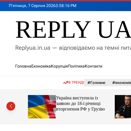
П
П’ятниця, 7 Серпня 2026
3
:
58
:
18
PM
е
р
REPLY U
е
й
т
и
Replyua.in.ua — відповідаємо на темні пи
д
о
в
Головна
Економіка
Корупція
Політика
Контакти
м
і
с
В ТРЕНДІ
#Головне
#економі
т
у
Україна виступила із
ий
заявою до 18-ї річниці
рор із
вторгнення РФ у Грузію
ласною