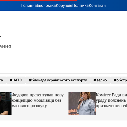
Головна
Економіка
Корупція
Політика
Контакти
A
тання
ка
#НАТО
#блокада українського експорту
#зерно
#обстр
Федоров презентував нову
Комітет Ради вима
концепцію мобілізації без
уряду пояснень щ
масового розшуку
призначення очіл
Мінцифри