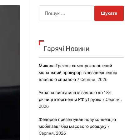
о
р
П
о
о
в
о
ш
г
у
о
р
к
е
Гарячі Новини
:
ж
и
м
у
Микола Греков: самопроголошений
моральний прокурор із незавершеною
власною справою
7 Серпня, 2026
Україна виступила із заявою до 18-ї
річниці вторгнення РФ у Грузію
7 Серпня,
2026
Федоров презентував нову концепцію
мобілізації без масового розшуку
7
Серпня, 2026