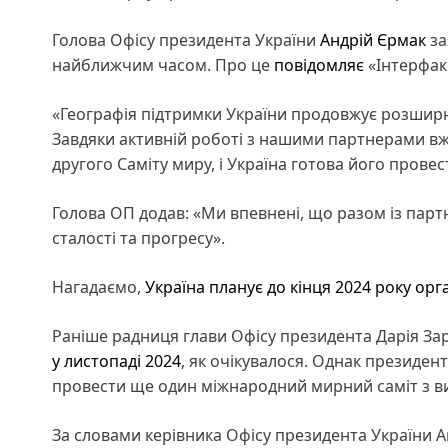
Голова Офісу президента України
Андрій Єрмак
за
найближчим часом. Про це
повідомляє
«Інтерфакс
«Географія підтримки України продовжує розширюв
Завдяки активній роботі з нашими партнерами вж
другого Саміту миру, і Україна готова його пров
Голова ОП додав: «Ми впевнені, що разом із па
сталості та прогресу».
Нагадаємо,
Україна планує до кінця 2024 року орг
Раніше радниця глави Офісу президента Дарія За
у листопаді 2024
, як очікувалося. Однак президе
провести ще один міжнародний мирний саміт з 
За словами керівника Офісу президента України 