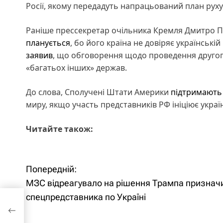
Росії, якому передадуть напрацьований план руху
Раніше прессекретар очільника Кремля Дмитро П
планується
, бо його країна не довіряє українські
заявив
, що обговорення щодо проведення другого 
«багатьох інших» держав.
До слова, Сполучені Штати Америки
підтримають
миру, якщо участь представників РФ ініціює украї
Читайте також:
Н
Попередній:
МЗС відреагувало на рішення Трампа признач
а
спецпредставника по Україні
в