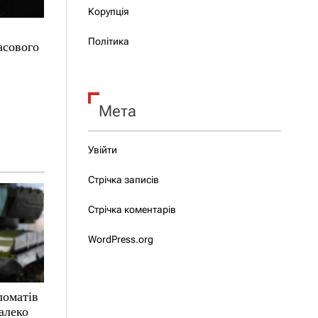
Корупція
Політика
асового
Мета
Увійти
Стрічка записів
Стрічка коментарів
WordPress.org
ломатів
алеко