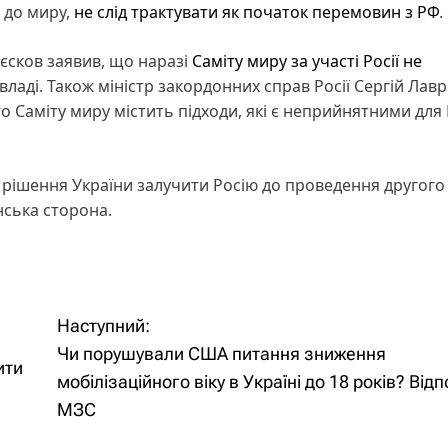
 до миру,
не слід трактувати як початок перемовин з РФ
.
єсков заявив, що наразі
Саміту миру за участі Росії не
й владі. Також міністр закордонних справ Росії Сергій Лав
Саміту миру містить підходи, які є неприйнятними для Р
рішення України залучити Росію до проведення другого
нська сторона.
Наступний:
Чи порушували США питання зниження
ити
мобілізаційного віку в Україні до 18 років? Відп
МЗС