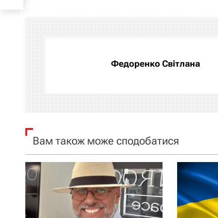
і
г
а
Федоренко Світлана
ц
і
я
з
Вам також може сподобатися
а
п
и
с